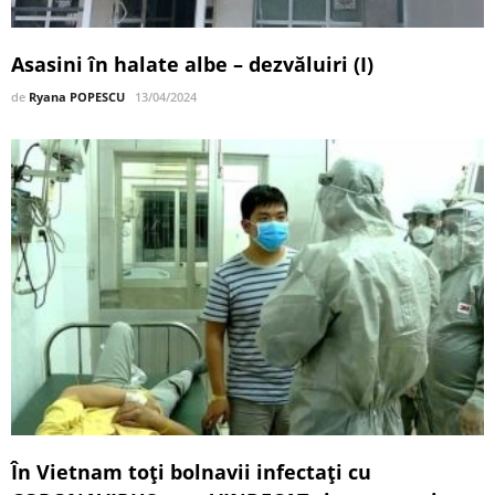
Asasini în halate albe – dezvăluiri (I)
de
Ryana POPESCU
13/04/2024
În Vietnam toţi bolnavii infectați cu