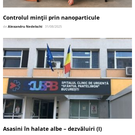
Controlul minții prin nanoparticule
de
Alexandru Nedelschi
31/08/2025
Asasini în halate albe – dezvăluiri (I)