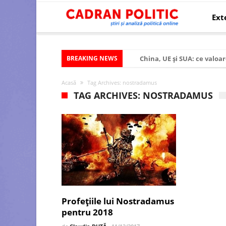
Ext
BREAKING NEWS
China, UE și SUA: ce valoar
Criza politică prelungită ș
Acasă
Tag Archives: nostradamus
Modelul economic al SUA:
TAG ARCHIVES: NOSTRADAMUS
Modelul economic al Chinei
Modelul economic al Rusiei
Occidentul obosit și Estul
Viitorul României în Uniun
România – ROExit pentru a
Controlul minții prin nan
Profețiile lui Nostradamus
pentru 2018
Huawei dezvoltă un nou ci