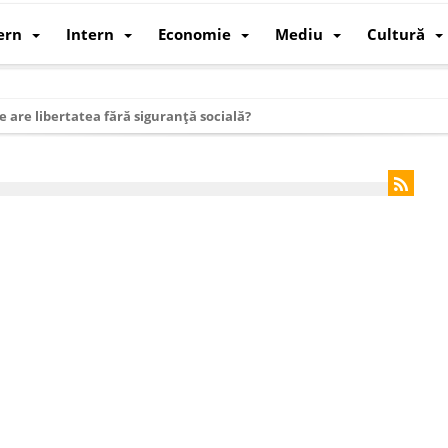
ern
Intern
Economie
Mediu
Cultură
e are libertatea fără siguranță socială?
i mizele din spatele interimatului
 cum au devenit cea mai mare economie a lumii
: cum a devenit atelierul lumii și rivalul economic al SUA
: de ce rezistă?
 care revine: o realitate pe care România o simte, nu o spune
ea Europeană. Ce ne așteaptă? – O analiză structurală a demografiei, fi
 supraviețui ca țară
oparticule
p AI pentru a înlocui Nvidia