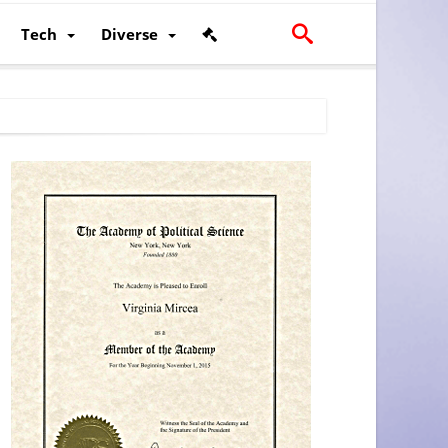
Tech
Diverse
scalității și poziției României în U.E.