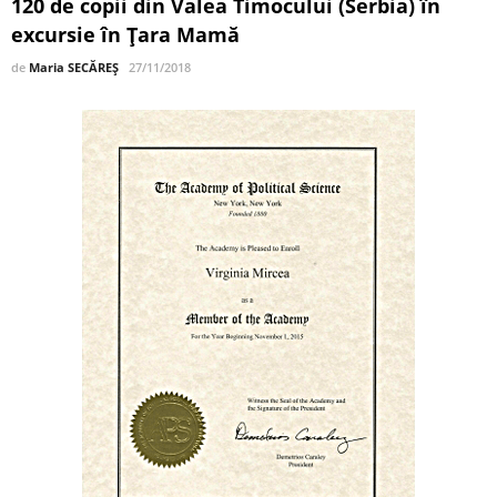
120 de copii din Valea Timocului (Serbia) în
excursie în Țara Mamă
de
Maria SECĂREȘ
27/11/2018