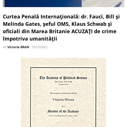
Curtea Penală Internațională: dr. Fauci, Bill și
Melinda Gates, șeful OMS, Klaus Schwab și
oficiali din Marea Britanie ACUZAȚI de crime
împotriva umanității
de
Victoria BRAN
19/12/2021