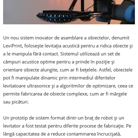
Un nou sistem inovator de asamblare a obiectelor, denumit
LeviPrint, folosește levitația acustică pentru a ridica obiecte și
a le manipula fără contact. Sistemul utilizează un set de
câmpuri acustice optime pentru a prinde în poziție și
orientare obiecte alungite, cum ar fi bețelele. Astfel, obiectele
pot fi manipulate dinamic prin intermediul diferitelor
levitatoare ultrasonice și a algoritmilor de optimizare, ceea ce
permite fabricarea de obiecte complexe, cum ar fi mărgele
sau picături.
Un prototip de sistem format dintr-un braț de robot și un
levitator a fost testat pentru diferite procese de fabricație. Pe
lângă capacitatea de a reduce contaminarea încrucișată,