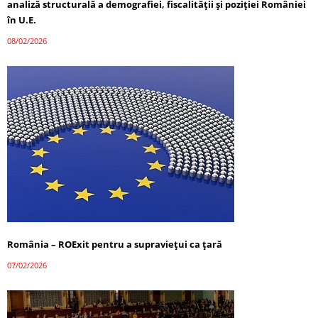
analiză structurală a demografiei, fiscalității și poziției României
în U.E.
08/02/2026
România – ROExit pentru a supraviețui ca țară
07/02/2026