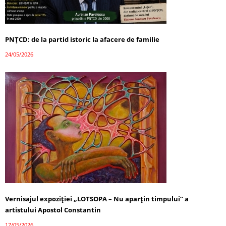
PNȚCD: de la partid istoric la afacere de familie
24/05/2026
Vernisajul expoziției „LOTSOPA – Nu aparțin timpului” a
artistului Apostol Constantin
17/05/2026