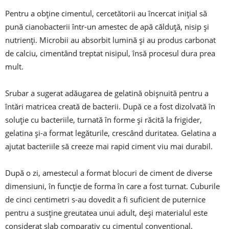
Pentru a obţine cimentul, cercetătorii au încercat iniţial să
pună cianobacterii într-un amestec de apă călduţă, nisip şi
nutrienţi. Microbii au absorbit lumină şi au produs carbonat
de calciu, cimentând treptat nisipul, însă procesul dura prea
mult.
Srubar a sugerat adăugarea de gelatină obişnuită pentru a
întări matricea creată de bacterii. După ce a fost dizolvată în
soluţie cu bacteriile, turnată în forme şi răcită la frigider,
gelatina şi-a format legăturile, crescând duritatea. Gelatina a
ajutat bacteriile să creeze mai rapid ciment viu mai durabil.
După o zi, amestecul a format blocuri de ciment de diverse
dimensiuni, în funcţie de forma în care a fost turnat. Cuburile
de cinci centimetri s-au dovedit a fi suficient de puternice
pentru a susţine greutatea unui adult, deşi materialul este
considerat slab comparativ cu cimentul convenţional.