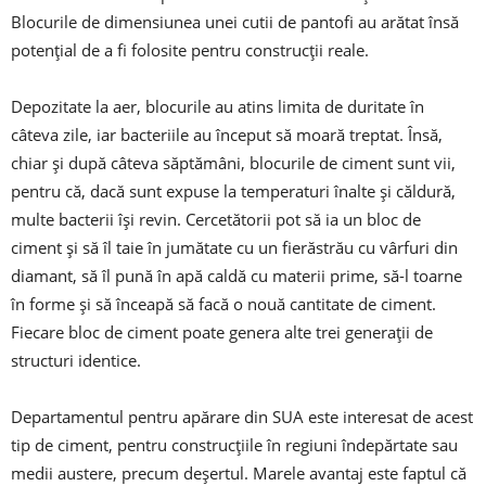
Blocurile de dimensiunea unei cutii de pantofi au arătat însă
potenţial de a fi folosite pentru construcţii reale.
Depozitate la aer, blocurile au atins limita de duritate în
câteva zile, iar bacteriile au început să moară treptat. Însă,
chiar şi după câteva săptămâni, blocurile de ciment sunt vii,
pentru că, dacă sunt expuse la temperaturi înalte şi căldură,
multe bacterii îşi revin. Cercetătorii pot să ia un bloc de
ciment şi să îl taie în jumătate cu un fierăstrău cu vârfuri din
diamant, să îl pună în apă caldă cu materii prime, să-l toarne
în forme şi să înceapă să facă o nouă cantitate de ciment.
Fiecare bloc de ciment poate genera alte trei generaţii de
structuri identice.
Departamentul pentru apărare din SUA este interesat de acest
tip de ciment, pentru construcţiile în regiuni îndepărtate sau
medii austere, precum deşertul. Marele avantaj este faptul că