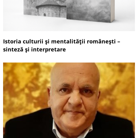
lectură
conceptuală
Istoria culturii și mentalității românești –
a
sinteză și interpretare
discursului
senatorului
Mircia
Chelaru