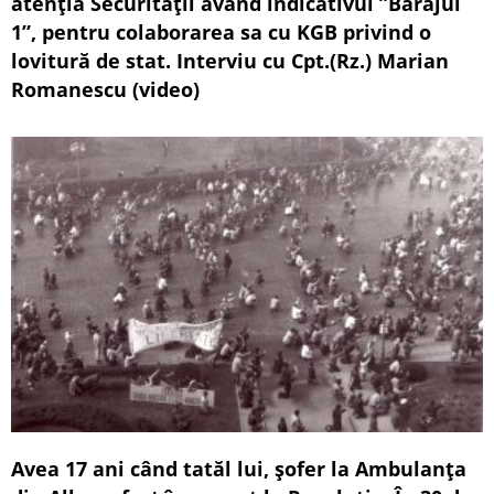
atenția Securității având indicativul ”Barajul
1”, pentru colaborarea sa cu KGB privind o
lovitură de stat. Interviu cu Cpt.(Rz.) Marian
Romanescu (video)
Avea 17 ani când tatăl lui, șofer la Ambulanța