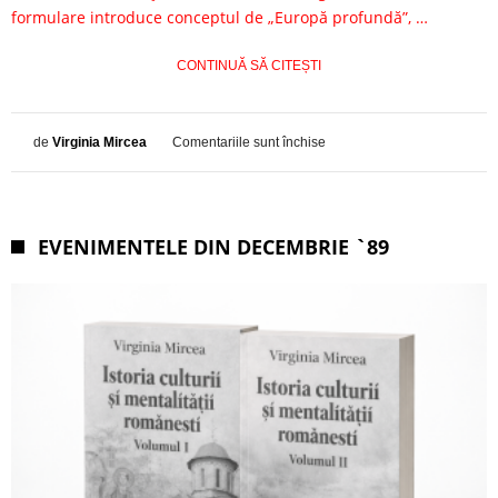
formulare introduce conceptul de „Europă profundă”, …
CONTINUĂ SĂ CITEȘTI
pentru
de
Virginia Mircea
Comentariile sunt închise
Europa
EVENIMENTELE DIN DECEMBRIE `89
identității
versus
Europa
ideologiilor:
o