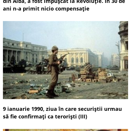
din Alba, a fost împușcat la Revoluție. În 30 de
ani n-a primit nicio compensație
9 ianuarie 1990, ziua în care securiștii urmau
să fie confirmați ca teroriști (III)