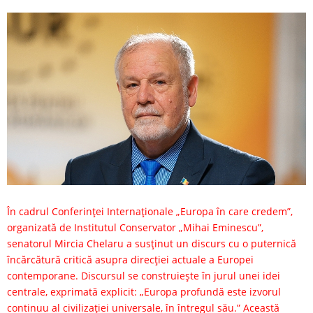
În cadrul Conferinței Internaționale „Europa în care credem”,
organizată de Institutul Conservator „Mihai Eminescu”,
senatorul Mircia Chelaru a susținut un discurs cu o puternică
încărcătură critică asupra direcției actuale a Europei
contemporane. Discursul se construiește în jurul unei idei
centrale, exprimată explicit: „Europa profundă este izvorul
continuu al civilizației universale, în întregul său.” Această