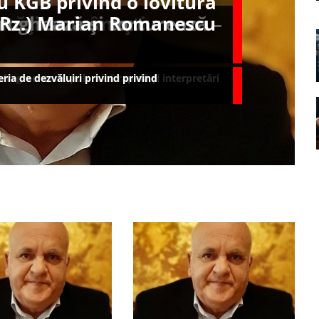
u KGB privind o lovitură
lității românești –
oghează și torturează –
t.(Rz.) Marian Romanescu
 fragmentare, polemică rapidă și interpretări
ria de dezvăluiri privind privind
ria de dezvăluiri privind privind