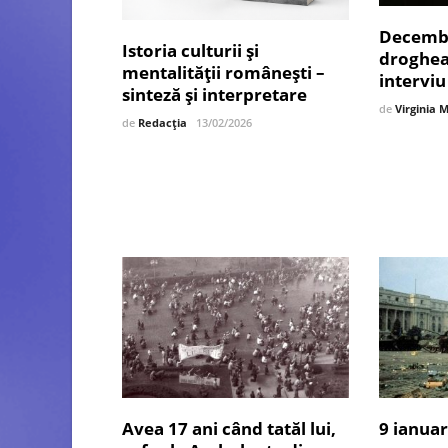
Decembr
Istoria culturii și
drogheaz
mentalității românești –
interviu 
sinteză și interpretare
de
Virginia 
de
Redacția
13/02/2026
Avea 17 ani când tatăl lui,
9 ianuar