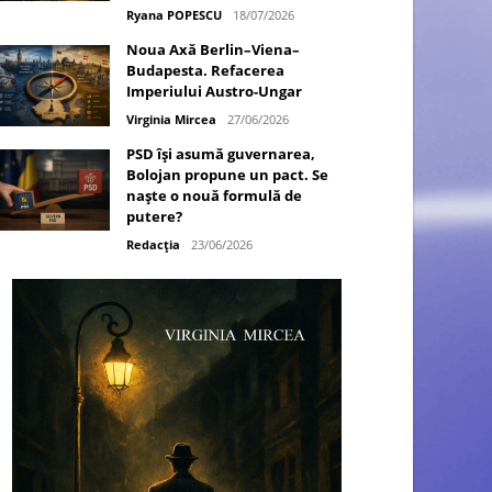
Ryana POPESCU
18/07/2026
Noua Axă Berlin–Viena–
Budapesta. Refacerea
Imperiului Austro-Ungar
Virginia Mircea
27/06/2026
PSD își asumă guvernarea,
Bolojan propune un pact. Se
naște o nouă formulă de
putere?
Redacția
23/06/2026