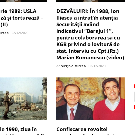
ie 1989: USLA
DEZVĂLUIRI: În 1988, Ion
ă și torturează –
Iliescu a intrat în atenția
(II)
Securității având
indicativul ”Barajul 1”,
Mircea
22/12/2020
pentru colaborarea sa cu
KGB privind o lovitură de
stat. Interviu cu Cpt.(Rz.)
Marian Romanescu (video)
de
Virginia Mircea
03/12/2020
ie 1990, ziua în
Confiscarea revoltei