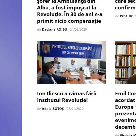
șofer la Ambulanța din
care sec
Alba, a fost împușcat la
confirmaț
Revoluție. În 30 de ani n-a
de
Prof. Dr.
primit nicio compensație
de
Daciana ROIBU
24/02/2020
Ion Iliescu a rămas fără
Emil Co
Institutul Revoluției
acordat 
Europe 
de
Adela BOTOȘ
02/01/2020
prezent
evenime
decembr
de
Virginia 