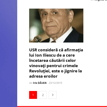
USR consideră că afirmaţia
lui Ion Iliescu de a cere
încetarea căutării celor
vinovaţi pentrui crimele
Revoluţiei, este o jignire la
adresa eroilor
de
Iris DĂIAN
23/12/2019
1
2