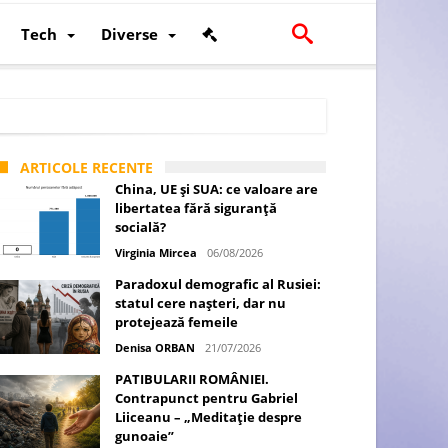
Tech
Diverse
ARTICOLE RECENTE
China, UE și SUA: ce valoare are
libertatea fără siguranță
socială?
Virginia Mircea
06/08/2026
Paradoxul demografic al Rusiei:
statul cere nașteri, dar nu
scalității și poziției României în U.E.
protejează femeile
Denisa ORBAN
21/07/2026
PATIBULARII ROMÂNIEI.
Contrapunct pentru Gabriel
Liiceanu – „Meditație despre
gunoaie”