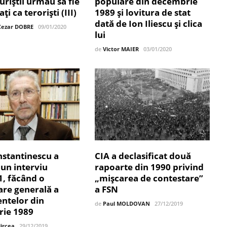
uriștii urmau să fie
populare din decembrie
i ca teroriști (III)
1989 și lovitura de stat
dată de Ion Iliescu și clica
 Cezar DOBRE
09/01/2020
lui
de
Victor MAIER
03/01/2020
nstantinescu a
CIA a declasificat două
un interviu
rapoarte din 1990 privind
1, făcând o
„mişcarea de contestare”
are generală a
a FSN
ntelor din
de
Paul MOLDOVAN
27/12/2019
ie 1989
Mircea
29/12/2019