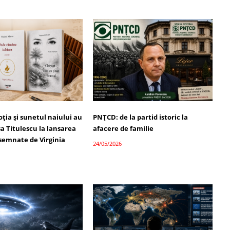
ția și sunetul naiului au
PNȚCD: de la partid istoric la
a Titulescu la lansarea
afacere de familie
semnate de Virginia
24/05/2026