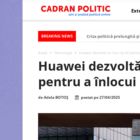
Ext
BREAKING NEWS
Criza politică prelungită ș
Modelul economic al SUA:
Acasă
Tehnologie
Huawei dezvoltă un nou cip AI pentru 
Modelul economic al Chinei
Huawei dezvoltă
Modelul economic al Rusiei
pentru a înlocui
Occidentul obosit și Estul
Viitorul României în Uniun
de
Adela BOTOȘ
postat pe
27/04/2025
România – ROExit pentru a
Controlul minții prin nan
Huawei dezvoltă un nou ci
SUA și UE se îndepărtează 