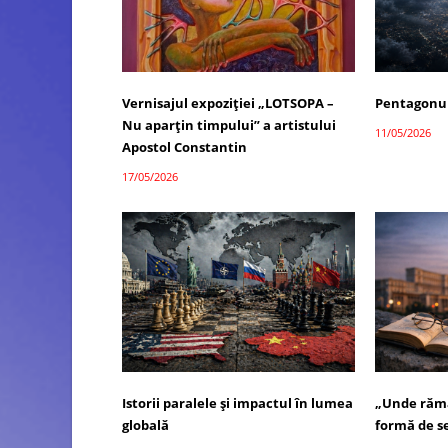
Vernisajul expoziției „LOTSOPA –
Pentagonul
Nu aparțin timpului” a artistului
11/05/2026
Apostol Constantin
17/05/2026
Istorii paralele și impactul în lumea
„Unde rămâ
globală
formă de se