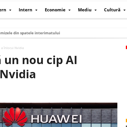
ern
Intern
Economie
Mediu
Cultură
i mizele din spatele interimatului
 cum au devenit cea mai mare economie a lumii
a înlocui Nvidia
: cum a devenit atelierul lumii și rivalul economic al SUA
 un nou cip AI
: de ce rezistă?
 Nvidia
 care revine: o realitate pe care România o simte, nu o spune
ea Europeană. Ce ne așteaptă? – O analiză structurală a demografiei, fi
 supraviețui ca țară
oparticule
p AI pentru a înlocui Nvidia
de agenda climatică în sectorul energetic