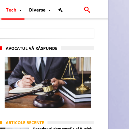
Tech
Diverse
AVOCATUL VĂ RĂSPUNDE
scalității și poziției României în U.E.
ARTICOLE RECENTE
Paradoxul demografic al Rusiei: