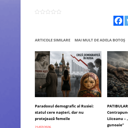
ARTICOLE SIMILARE
MAI MULT DE ADELA BOTOȘ
Paradoxul demografic al Rusiei:
PATIBULAR
statul cere nașteri, dar nu
Contrapunc
protejează femeile
Liiceanu –
gunoaie”
21/07/2026