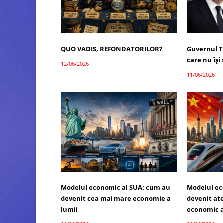
QUO VADIS, REFONDATORILOR?
Guvernul T
care nu îș
12/06/2026
11/06/2026
Modelul economic al SUA: cum au
Modelul ec
devenit cea mai mare economie a
devenit atel
lumii
economic a