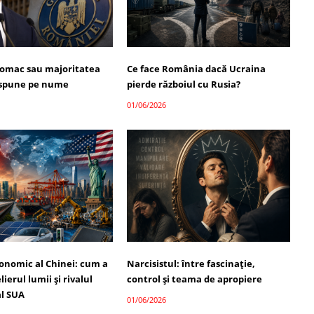
omac sau majoritatea
Ce face România dacă Ucraina
i spune pe nume
pierde războiul cu Rusia?
01/06/2026
onomic al Chinei: cum a
Narcisistul: între fascinație,
ierul lumii și rivalul
control și teama de apropiere
l SUA
01/06/2026