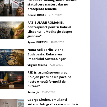
statul cere nașteri, dar nu
protejează femeile
Denisa ORBAN
21/07/2026
PATIBULARII ROMÂNIEI.
Contrapunct pentru Gabriel
Liiceanu – „Meditație despre
gunoaie”
Ryana POPESCU
18/07/2026
Noua Axă Berlin–Viena–
Budapesta. Refacerea
Imperiului Austro-Ungar
Virginia Mircea
27/06/2026
PSD își asumă guvernarea,
Bolojan propune un pact. Se
naște o nouă formulă de
putere?
Redacția
23/06/2026
George Simion, omul anti-
sistem. Fotografia care complică