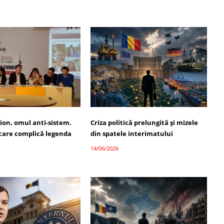
ion, omul anti-sistem.
Criza politică prelungită și mizele
 care complică legenda
din spatele interimatului
14/06/2026