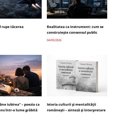
 rupe tăcerea
Realitatea ca instrument: cum se
construiește consensul public
04/05/2026
ne iubirea” – poezia ca
Istoria culturii și mentalității
ns într-o lume grăbită
românești – sinteză și interpretare