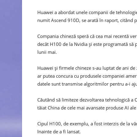
Huawei a abordat unele companii de tehnologie c
numit Ascend 910D, se arată în raport, citând 
Compania chineză speră că cea mai recentă vers
decât H100 de la Nvidia și este programată să p
lunii mai.
Huawei și firmele chineze s-au luptat de ani de z
ar putea concura cu produsele companiei amer
datele sunt transmise algoritmilor pentru a-i ajut
Căutând să limiteze dezvoltarea tehnologică a C
tăiat China de cele mai avansate produse AI ale
Cipul H100, de exemplu, a fost interzis de la vâ
înainte de a fi lansat.