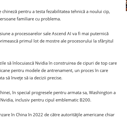
hineză pentru a testa fezabilitatea tehnică a noului cip,
persoane familiare cu problema.
iune a procesoarelor sale Ascend AI va fi mai puternică
rimească primul lot de mostre ale procesorului la sfârșitul
ile să înlocuiască Nvidia în construirea de cipuri de top care
icane pentru modele de antrenament, un proces în care
a să învețe să ia decizii precise.
hinei, în special progresele pentru armata sa, Washington a
 Nvidia, inclusiv pentru cipul emblematic B200.
nzare în China în 2022 de către autoritățile americane chiar