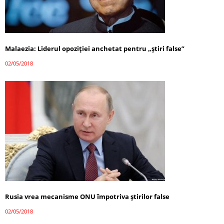
Malaezia: Liderul opoziției anchetat pentru „știri false”
02/05/2018
Rusia vrea mecanisme ONU împotriva știrilor false
02/05/2018