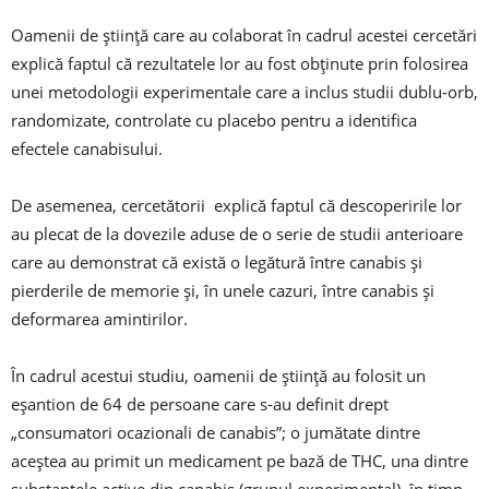
Oamenii de ştiinţă care au colaborat în cadrul acestei cercetări
explică faptul că rezultatele lor au fost obţinute prin folosirea
unei metodologii experimentale care a inclus studii dublu-orb,
randomizate, controlate cu placebo pentru a identifica
efectele canabisului.
De asemenea, cercetătorii explică faptul că descoperirile lor
au plecat de la dovezile aduse de o serie de studii anterioare
care au demonstrat că există o legătură între canabis şi
pierderile de memorie şi, în unele cazuri, între canabis şi
deformarea amintirilor.
În cadrul acestui studiu, oamenii de ştiinţă au folosit un
eşantion de 64 de persoane care s-au definit drept
„consumatori ocazionali de canabis”; o jumătate dintre
aceştea au primit un medicament pe bază de THC, una dintre
substanţele active din canabis (grupul experimental), în timp