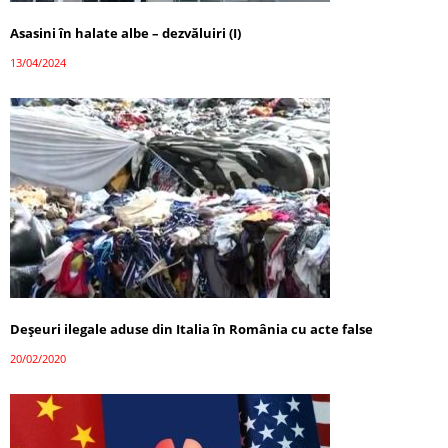
Asasini în halate albe – dezvăluiri (I)
13/04/2024
Deșeuri ilegale aduse din Italia în România cu acte false
20/02/2020