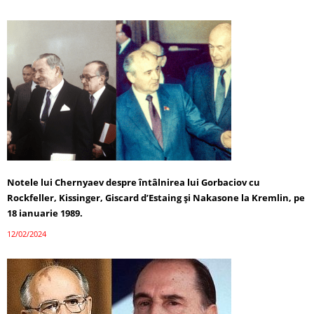
Notele lui Chernyaev despre întâlnirea lui Gorbaciov cu
Rockfeller, Kissinger, Giscard d’Estaing și Nakasone la Kremlin, pe
18 ianuarie 1989.
12/02/2024