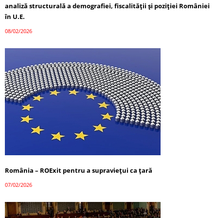
analiză structurală a demografiei, fiscalității și poziției României
în U.E.
08/02/2026
România – ROExit pentru a supraviețui ca țară
07/02/2026