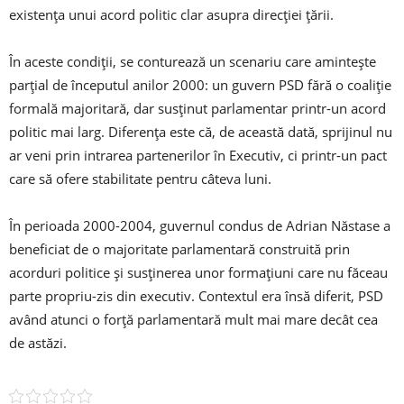
existența unui acord politic clar asupra direcției țării.
În aceste condiții, se conturează un scenariu care amintește
parțial de începutul anilor 2000: un guvern PSD fără o coaliție
formală majoritară, dar susținut parlamentar printr-un acord
politic mai larg. Diferența este că, de această dată, sprijinul nu
ar veni prin intrarea partenerilor în Executiv, ci printr-un pact
care să ofere stabilitate pentru câteva luni.
În perioada 2000-2004, guvernul condus de Adrian Năstase a
beneficiat de o majoritate parlamentară construită prin
acorduri politice și susținerea unor formațiuni care nu făceau
parte propriu-zis din executiv. Contextul era însă diferit, PSD
având atunci o forță parlamentară mult mai mare decât cea
de astăzi.