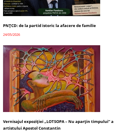
PNȚCD: de la partid istoric la afacere de familie
24/05/2026
Vernisajul expoziției „LOTSOPA – Nu aparțin timpului” a
artistului Apostol Constantin