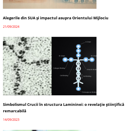
Alegerile din SUA și impactul asupra Orientului Mijlociu
21/09/2024
Simbolismul Crucii în structura Lamininei: o revelație științifică
remarcabilă
14/09/2023