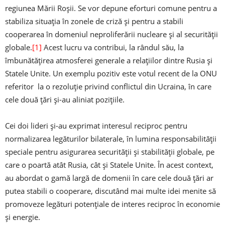
regiunea Mării Roșii. Se vor depune eforturi comune pentru a
stabiliza situația în zonele de criză și pentru a stabili
cooperarea în domeniul neproliferării nucleare și al securității
globale.
[1]
Acest lucru va contribui, la rândul său, la
îmbunătățirea atmosferei generale a relațiilor dintre Rusia și
Statele Unite. Un exemplu pozitiv este votul recent de la ONU
referitor la o rezoluție privind conflictul din Ucraina, în care
cele două țări și-au aliniat pozițiile.
Cei doi lideri și-au exprimat interesul reciproc pentru
normalizarea legăturilor bilaterale, în lumina responsabilității
speciale pentru asigurarea securității și stabilității globale, pe
care o poartă atât Rusia, cât și Statele Unite. În acest context,
au abordat o gamă largă de domenii în care cele două țări ar
putea stabili o cooperare, discutând mai multe idei menite să
promoveze legături potențiale de interes reciproc în economie
și energie.