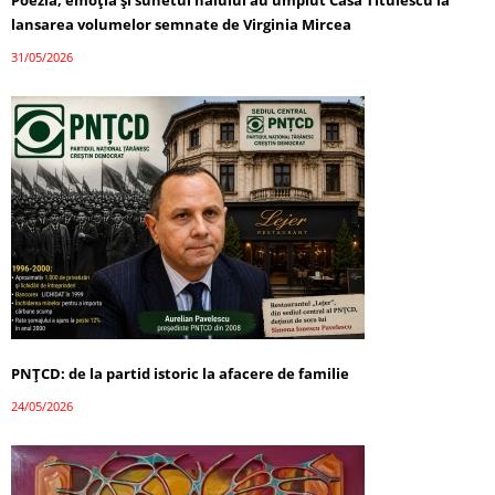
Poezia, emoția și sunetul naiului au umplut Casa Titulescu la
lansarea volumelor semnate de Virginia Mircea
31/05/2026
PNȚCD: de la partid istoric la afacere de familie
24/05/2026