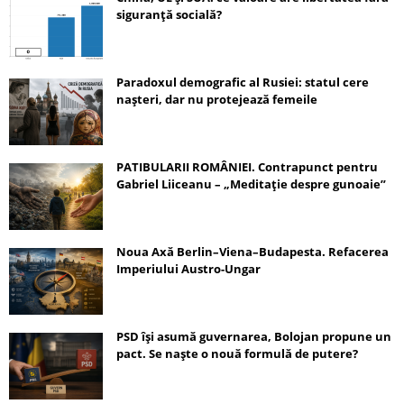
siguranță socială?
Paradoxul demografic al Rusiei: statul cere
nașteri, dar nu protejează femeile
PATIBULARII ROMÂNIEI. Contrapunct pentru
Gabriel Liiceanu – „Meditație despre gunoaie”
Noua Axă Berlin–Viena–Budapesta. Refacerea
Imperiului Austro-Ungar
PSD își asumă guvernarea, Bolojan propune un
pact. Se naște o nouă formulă de putere?