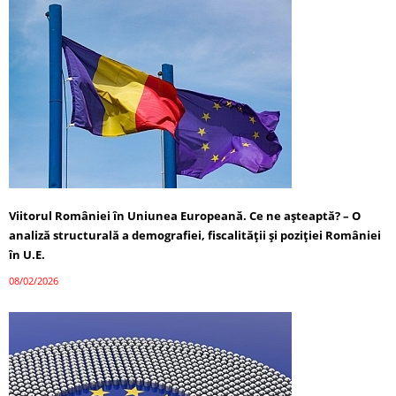
Viitorul României în Uniunea Europeană. Ce ne așteaptă? – O
analiză structurală a demografiei, fiscalității și poziției României
în U.E.
08/02/2026