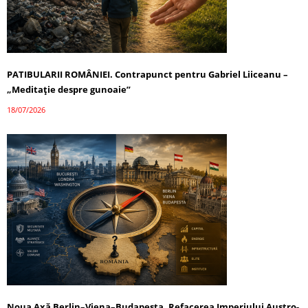
PATIBULARII ROMÂNIEI. Contrapunct pentru Gabriel Liiceanu –
„Meditație despre gunoaie”
18/07/2026
Noua Axă Berlin–Viena–Budapesta. Refacerea Imperiului Austro-