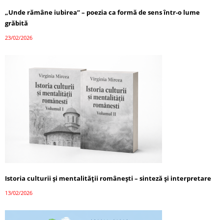
„Unde rămâne iubirea” – poezia ca formă de sens într-o lume
grăbită
23/02/2026
Istoria culturii și mentalității românești – sinteză și interpretare
13/02/2026