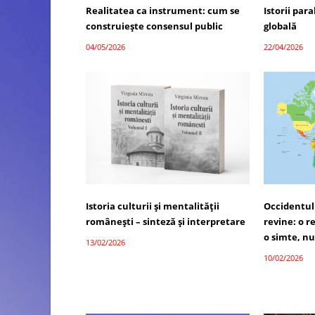
Realitatea ca instrument: cum se
Istorii par
construiește consensul public
globală
04/05/2026
22/04/2026
Istoria culturii și mentalității
Occidentul 
românești – sinteză și interpretare
revine: o r
o simte, n
13/02/2026
10/02/2026