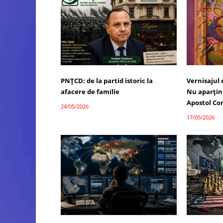
PNȚCD: de la partid istoric la
Vernisajul
afacere de familie
Nu aparțin 
Apostol Co
24/05/2026
17/05/2026