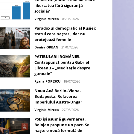
libertatea fără siguranță
socială?
Virginia Mircea
06/08/2026
Paradoxul demografic al Rusiei:
statul cere nașteri, dar nu
protejează femeile
Denisa ORBAN
21/07/2026
PATIBULARII ROMÂNIEI.
Contrapunct pentru Gabriel
Liiceanu – „Meditație despre
gunoaie”
Ryana POPESCU
18/07/2026
Noua Axă Berlin–Viena–
Budapesta. Refacerea
Imperiului Austro-Ungar
Virginia Mircea
27/06/2026
PSD își asumă guvernarea,
Bolojan propune un pact. Se
naște o nouă formulă de