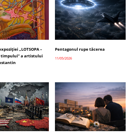
 expoziției „LOTSOPA –
Pentagonul rupe tăcerea
timpului” a artistului
11/05/2026
nstantin