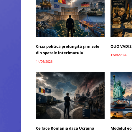
Criza politică prelungită și mizele
QUO VADIS
din spatele interimatului
12/06/2026
14/06/2026
Ce face România dacă Ucraina
Modelul ec