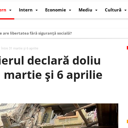
ern
Intern
Economie
Mediu
Cultură
e are libertatea fără siguranță socială?
i mizele din spatele interimatului
ntre 31 martie și 6 aprilie
 cum au devenit cea mai mare economie a lumii
rul declară doliu
: cum a devenit atelierul lumii și rivalul economic al SUA
 martie și 6 aprilie
: de ce rezistă?
 care revine: o realitate pe care România o simte, nu o spune
ea Europeană. Ce ne așteaptă? – O analiză structurală a demografiei, fi
 supraviețui ca țară
oparticule
p AI pentru a înlocui Nvidia