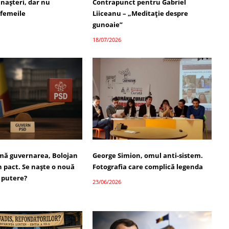
 nașteri, dar nu
Contrapunct pentru Gabriel
 femeile
Liiceanu – „Meditație despre
gunoaie”
18/07/2026
umă guvernarea, Bolojan
George Simion, omul anti-sistem.
 pact. Se naște o nouă
Fotografia care complică legenda
 putere?
23/06/2026