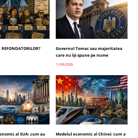
, REFONDATORILOR?
Guvernul Tomac sau majoritatea
care nu își spune pe nume
11/06/2026
onomic al SUA: cum au
Modelul economic al Chinei: cum a