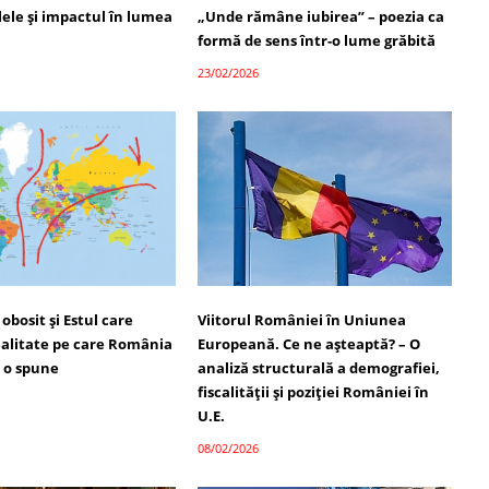
alele și impactul în lumea
„Unde rămâne iubirea” – poezia ca
formă de sens într-o lume grăbită
23/02/2026
obosit și Estul care
Viitorul României în Uniunea
ealitate pe care România
Europeană. Ce ne așteaptă? – O
u o spune
analiză structurală a demografiei,
fiscalității și poziției României în
U.E.
08/02/2026