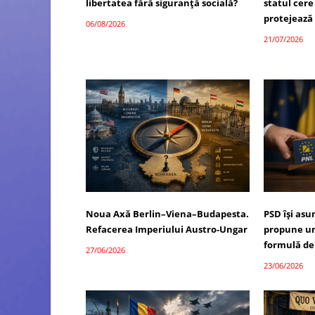
libertatea fără siguranță socială?
statul cere
protejează
06/08/2026
21/07/2026
Noua Axă Berlin–Viena–Budapesta.
PSD își as
Refacerea Imperiului Austro-Ungar
propune un
formulă de
27/06/2026
23/06/2026