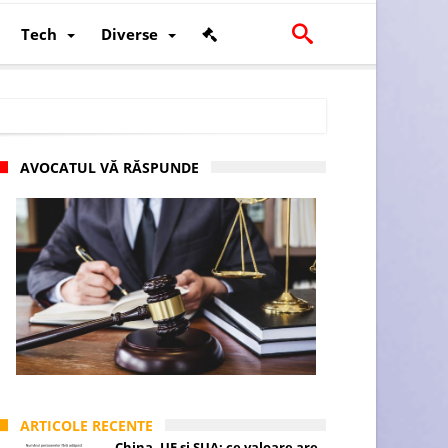
Tech
Diverse
AVOCATUL VĂ RĂSPUNDE
scalității și poziției României în U.E.
ARTICOLE RECENTE
China, UE și SUA: ce valoare are