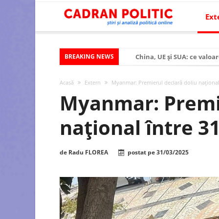
Ext
BREAKING NEWS
China, UE și SUA: ce valoar
Criza politică prelungită ș
Acasă
Extern
Myanmar: Premierul declară doliu național î
Modelul economic al SUA:
Myanmar: Premie
Modelul economic al Chinei
național între 31
Modelul economic al Rusiei
Occidentul obosit și Estul
de
Radu FLOREA
postat pe
31/03/2025
Viitorul României în Uniun
România – ROExit pentru a
Controlul minții prin nan
Huawei dezvoltă un nou ci