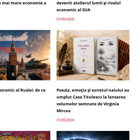
a mai mare economie a
devenit atelierul lumii și rivalul
economic al SUA
01/06/2026
onomic al Rusiei: de ce
Poezia, emoția și sunetul naiului au
umplut Casa Titulescu la lansarea
volumelor semnate de Virginia
Mircea
31/05/2026