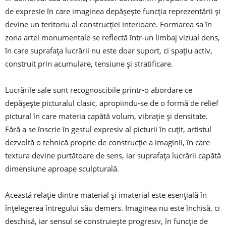
de expresie în care imaginea depășește funcția reprezentării și
devine un teritoriu al construcției interioare. Formarea sa în
zona artei monumentale se reflectă într-un limbaj vizual dens,
în care suprafața lucrării nu este doar suport, ci spațiu activ,
construit prin acumulare, tensiune și stratificare.
Lucrările sale sunt recognoscibile printr-o abordare ce
depășește picturalul clasic, apropiindu-se de o formă de relief
pictural în care materia capătă volum, vibrație și densitate.
Fără a se înscrie în gestul expresiv al picturii în cuțit, artistul
dezvoltă o tehnică proprie de construcție a imaginii, în care
textura devine purtătoare de sens, iar suprafața lucrării capătă
dimensiune aproape sculpturală.
Această relație dintre material și imaterial este esențială în
înțelegerea întregului său demers. Imaginea nu este închisă, ci
deschisă, iar sensul se construiește progresiv, în funcție de