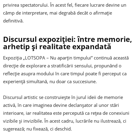
privirea spectatorului. În acest fel, fiecare lucrare devine un
câmp de interpretare, mai degrabă decât o afirmație
definitivă.
Discursul expoziției: între memorie,
arhetip și realitate expandată
Expoziția „LOTSOPA – Nu aparțin timpului” continuă această
direcție de explorare a stratificării sensului, propunând o
reflecție asupra modului în care timpul poate fi perceput ca
experiență simultană, nu doar ca succesiune.
Discursul artistic se construiește în jurul ideii de memorie
activă, în care imaginea devine declanșator al unor stări
interioare, iar realitatea este percepută ca rețea de conexiuni
vizibile și invizibile. În acest cadru, lucrările nu ilustrează, ci
sugerează; nu fixează, ci deschid.