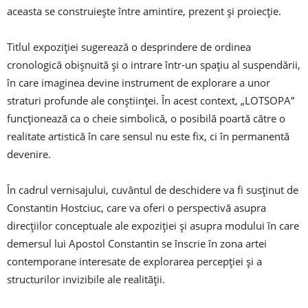
aceasta se construiește între amintire, prezent și proiecție.
Titlul expoziției sugerează o desprindere de ordinea
cronologică obișnuită și o intrare într-un spațiu al suspendării,
în care imaginea devine instrument de explorare a unor
straturi profunde ale conștiinței. În acest context, „LOTSOPA”
funcționează ca o cheie simbolică, o posibilă poartă către o
realitate artistică în care sensul nu este fix, ci în permanentă
devenire.
În cadrul vernisajului, cuvântul de deschidere va fi susținut de
Constantin Hostciuc, care va oferi o perspectivă asupra
direcțiilor conceptuale ale expoziției și asupra modului în care
demersul lui Apostol Constantin se înscrie în zona artei
contemporane interesate de explorarea percepției și a
structurilor invizibile ale realității.