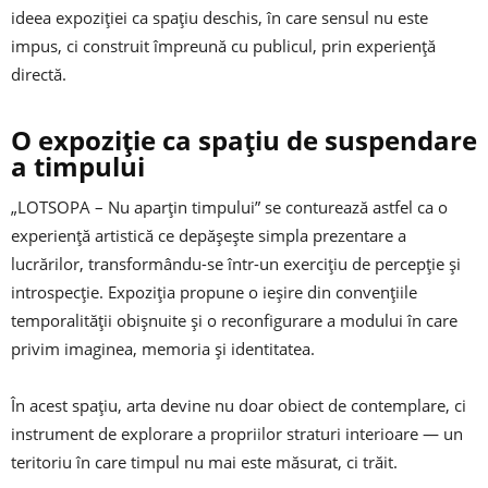
ideea expoziției ca spațiu deschis, în care sensul nu este
impus, ci construit împreună cu publicul, prin experiență
directă.
O expoziție ca spațiu de suspendare
a timpului
„LOTSOPA – Nu aparțin timpului” se conturează astfel ca o
experiență artistică ce depășește simpla prezentare a
lucrărilor, transformându-se într-un exercițiu de percepție și
introspecție. Expoziția propune o ieșire din convențiile
temporalității obișnuite și o reconfigurare a modului în care
privim imaginea, memoria și identitatea.
În acest spațiu, arta devine nu doar obiect de contemplare, ci
instrument de explorare a propriilor straturi interioare — un
teritoriu în care timpul nu mai este măsurat, ci trăit.