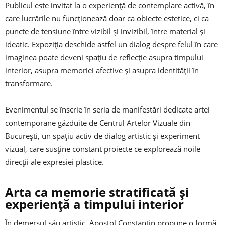
Publicul este invitat la o experiență de contemplare activă, în
care lucrările nu funcționează doar ca obiecte estetice, ci ca
puncte de tensiune între vizibil și invizibil, între material și
ideatic. Expoziția deschide astfel un dialog despre felul în care
imaginea poate deveni spațiu de reflecție asupra timpului
interior, asupra memoriei afective și asupra identității în
transformare.
Evenimentul se înscrie în seria de manifestări dedicate artei
contemporane găzduite de
Centrul Artelor Vizuale din
București
, un spațiu activ de dialog artistic și experiment
vizual, care susține constant proiecte ce explorează noile
direcții ale expresiei plastice.
Arta ca memorie stratificată și
experiență a timpului interior
În demersul său artistic,
Apostol Constantin
propune o formă