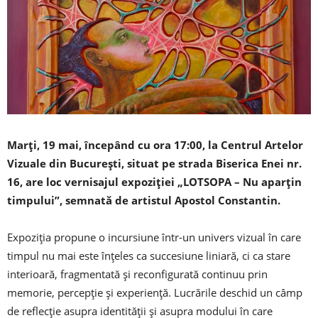
Marți, 19 mai, începând cu ora 17:00, la Centrul Artelor
Vizuale din București, situat pe strada Biserica Enei nr.
16, are loc vernisajul expoziției „LOTSOPA – Nu aparțin
timpului”, semnată de artistul Apostol Constantin.
Expoziția propune o incursiune într-un univers vizual în care
timpul nu mai este înțeles ca succesiune liniară, ci ca stare
interioară, fragmentată și reconfigurată continuu prin
memorie, percepție și experiență. Lucrările deschid un câmp
de reflecție asupra identității și asupra modului în care