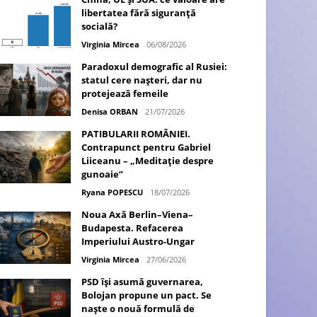
libertatea fără siguranță
socială?
Virginia Mircea
06/08/2026
Paradoxul demografic al Rusiei:
statul cere nașteri, dar nu
protejează femeile
Denisa ORBAN
21/07/2026
PATIBULARII ROMÂNIEI.
Contrapunct pentru Gabriel
Liiceanu – „Meditație despre
gunoaie”
Ryana POPESCU
18/07/2026
Noua Axă Berlin–Viena–
Budapesta. Refacerea
Imperiului Austro-Ungar
Virginia Mircea
27/06/2026
PSD își asumă guvernarea,
Bolojan propune un pact. Se
naște o nouă formulă de