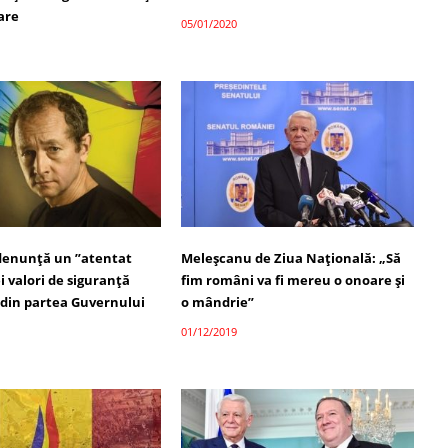
are
05/01/2020
denunţă un ”atentat
Meleşcanu de Ziua Naţională: „Să
 valori de siguranţă
fim români va fi mereu o onoare şi
 din partea Guvernului
o mândrie”
01/12/2019