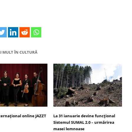
I MULT ÎN CULTURĂ
ternațional online JAZZT
La 31 ianuarie devine funcţional
Sistemul SUMAL 2.0 – urmărirea
masei lemnoase