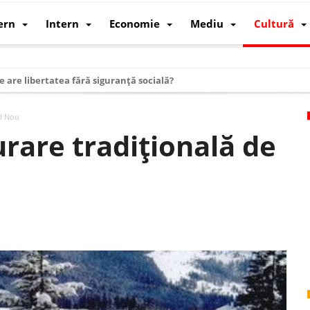
ern
Intern
Economie
Mediu
Cultură
e are libertatea fără siguranță socială?
i mizele din spatele interimatului
l Nou
 cum au devenit cea mai mare economie a lumii
are tradițională de
: cum a devenit atelierul lumii și rivalul economic al SUA
: de ce rezistă?
 care revine: o realitate pe care România o simte, nu o spune
ea Europeană. Ce ne așteaptă? – O analiză structurală a demografiei, fi
 supraviețui ca țară
oparticule
p AI pentru a înlocui Nvidia