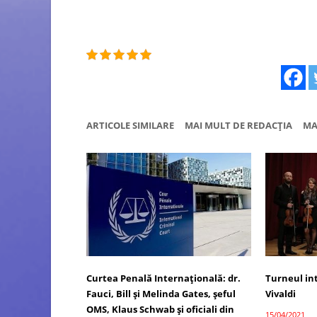
ARTICOLE SIMILARE
MAI MULT DE REDACȚIA
MA
Curtea Penală Internațională: dr.
Turneul in
Fauci, Bill și Melinda Gates, șeful
Vivaldi
OMS, Klaus Schwab și oficiali din
15/04/2021