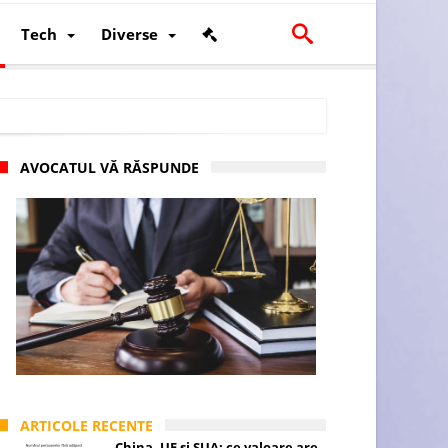
Tech
Diverse
AVOCATUL VĂ RĂSPUNDE
scalității și poziției României în U.E.
ARTICOLE RECENTE
China, UE și SUA: ce valoare are