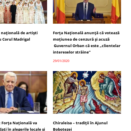
 națională de artiști
Forţa Naţională anunţă că votează
ru Corul Madrigal
moţiunea de cenzură și acuză
Guvernul Orban că este „clientelar
intereselor străine”
29/01/2020
 Forța Națională va
Chiraleisa – tradiții în Ajunul
ați în alegerile locale și
Bobotezei