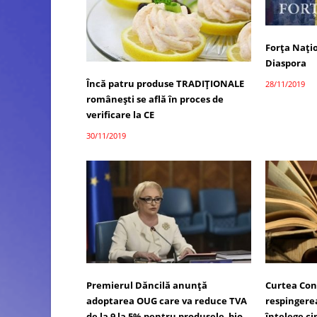
Forța Națio
Diaspora
Încă patru produse TRADIȚIONALE
28/11/2019
româneşti se află în proces de
verificare la CE
30/11/2019
Premierul Dăncilă anunţă
Curtea Con
adoptarea OUG care va reduce TVA
respingerea
de la 9 la 5% pentru produsele bio
înţelege ci