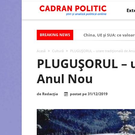
Ext
BREAKING NEWS
China, UE și SUA: ce valoar
Criza politică prelungită ș
Acasă
Cultură
PLUGUȘORUL – urare tradițională de Anu
Modelul economic al SUA:
PLUGUȘORUL – ur
Modelul economic al Chinei
Anul Nou
Modelul economic al Rusiei
Occidentul obosit și Estul
de
Redacția
postat pe
31/12/2019
Viitorul României în Uniun
România – ROExit pentru a
Controlul minții prin nan
Huawei dezvoltă un nou ci