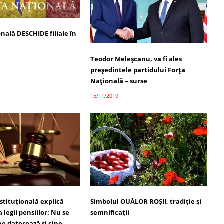
nală DESCHIDE filiale în
Teodor Meleșcanu, va fi ales
președintele partidului Forța
Națională – surse
15/11/2019
stituțională explică
Simbolul OUĂLOR ROȘII, tradiție și
 legii pensiilor: Nu se
semnificații
ne datorează şi cine