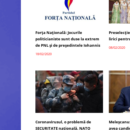
Forța Națională: Jocurile
Preselecție
politicianiste sunt duse la extrem
lirici pent
de PNL și de președintele Iohannis
08/02/2020
18/02/2020
Coronavirusul, o problemă de
Meleșcanu:
SECURITATE națională. NATO
avea candid