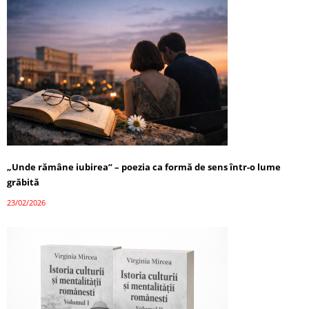
„Unde rămâne iubirea” – poezia ca formă de sens într-o lume
grăbită
23/02/2026