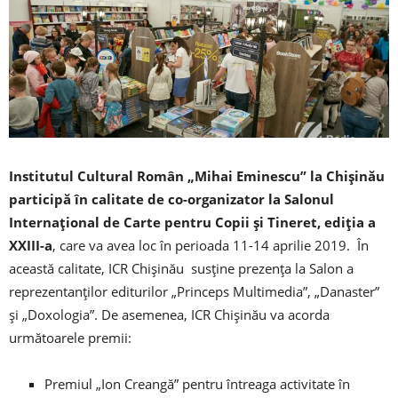
Institutul Cultural Român „Mihai Eminescu” la Chişinău
participă în calitate de co-organizator la Salonul
Internaţional de Carte pentru Copii şi Tineret, ediţia a
XXIII-a
, care va avea loc în perioada 11-14 aprilie 2019. În
această calitate, ICR Chișinău susține prezența la Salon a
reprezentanților editurilor „Princeps Multimedia”, „Danaster”
și „Doxologia”. De asemenea, ICR Chișinău va acorda
următoarele premii:
Premiul „Ion Creangă” pentru întreaga activitate în