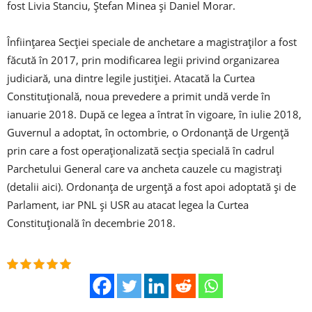
fost Livia Stanciu, Ștefan Minea și Daniel Morar.
Înființarea Secției speciale de anchetare a magistraților a fost
făcută în 2017, prin modificarea legii privind organizarea
judiciară, una dintre legile justiției. Atacată la Curtea
Constituțională, noua prevedere a primit undă verde în
ianuarie 2018. După ce legea a întrat în vigoare, în iulie 2018,
Guvernul a adoptat, în octombrie, o Ordonanță de Urgență
prin care a fost operaționalizată secția specială în cadrul
Parchetului General care va ancheta cauzele cu magistrați
(detalii aici). Ordonanța de urgență a fost apoi adoptată și de
Parlament, iar PNL și USR au atacat legea la Curtea
Constituțională în decembrie 2018.