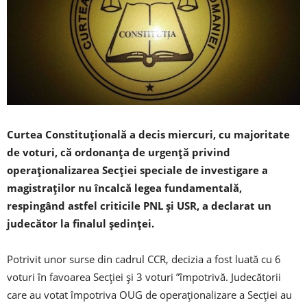
Curtea Constituțională a decis miercuri, cu majoritate
de voturi, că ordonanța de urgență privind
operaționalizarea Secției speciale de investigare a
magistraților nu încalcă legea fundamentală,
respingând astfel criticile PNL și USR, a declarat un
judecător la finalul ședinței.
Potrivit unor surse din cadrul CCR, decizia a fost luată cu 6
voturi în favoarea Secției și 3 voturi ”împotrivă. Judecătorii
care au votat împotriva OUG de operaționalizare a Secției au