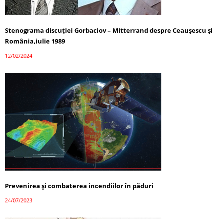
Stenograma discuției Gorbaciov – Mitterrand despre Ceaușescu și
România,iulie 1989
12/02/2024
Prevenirea și combaterea incendiilor în păduri
24/07/2023