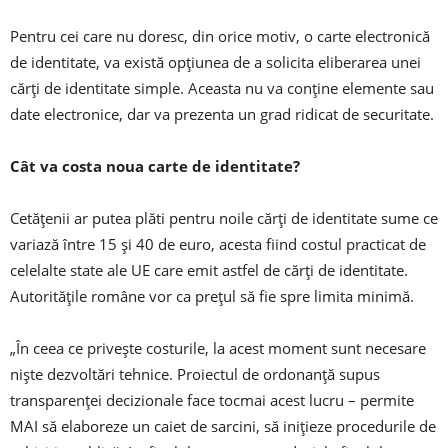
Pentru cei care nu doresc, din orice motiv, o carte electronică
de identitate, va există opțiunea de a solicita eliberarea unei
cărți de identitate simple. Aceasta nu va conține elemente sau
date electronice, dar va prezenta un grad ridicat de securitate.
Cât va costa noua carte de identitate?
Cetățenii ar putea plăti pentru noile cărți de identitate sume ce
variază între 15 și 40 de euro, acesta fiind costul practicat de
celelalte state ale UE care emit astfel de cărți de identitate.
Autoritățile române vor ca prețul să fie spre limita minimă.
„În ceea ce privește costurile, la acest moment sunt necesare
niște dezvoltări tehnice. Proiectul de ordonanță supus
transparenței decizionale face tocmai acest lucru – permite
MAI să elaboreze un caiet de sarcini, să inițieze procedurile de