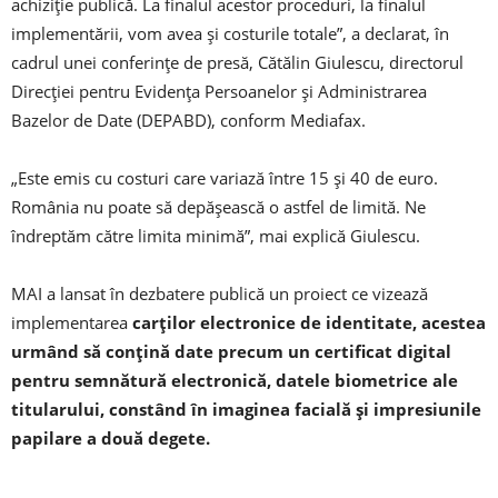
achiziție publică. La finalul acestor proceduri, la finalul
implementării, vom avea și costurile totale”, a declarat, în
cadrul unei conferințe de presă, Cătălin Giulescu, directorul
Direcției pentru Evidența Persoanelor și Administrarea
Bazelor de Date (DEPABD), conform Mediafax.
„Este emis cu costuri care variază între 15 și 40 de euro.
România nu poate să depășească o astfel de limită. Ne
îndreptăm către limita minimă”, mai explică Giulescu.
MAI a lansat în dezbatere publică un proiect ce vizează
implementarea
carților electronice de identitate, acestea
urmând să conțină date precum un certificat digital
pentru semnătură electronică, datele biometrice ale
titularului, constând în imaginea facială şi impresiunile
papilare a două degete.