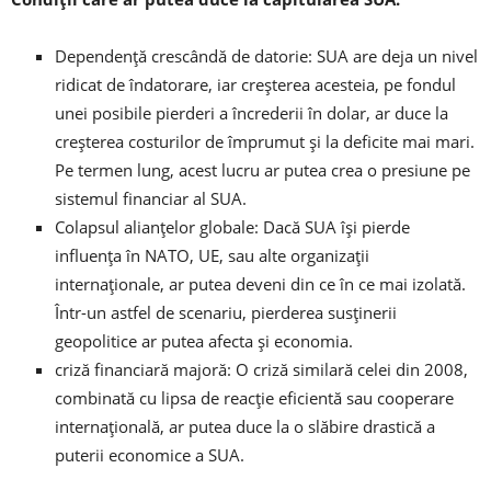
Dependență crescândă de datorie: SUA are deja un nivel
ridicat de îndatorare, iar creșterea acesteia, pe fondul
unei posibile pierderi a încrederii în dolar, ar duce la
creșterea costurilor de împrumut și la deficite mai mari.
Pe termen lung, acest lucru ar putea crea o presiune pe
sistemul financiar al SUA.
Colapsul alianțelor globale: Dacă SUA își pierde
influența în NATO, UE, sau alte organizații
internaționale, ar putea deveni din ce în ce mai izolată.
Într-un astfel de scenariu, pierderea susținerii
geopolitice ar putea afecta și economia.
criză financiară majoră: O criză similară celei din 2008,
combinată cu lipsa de reacție eficientă sau cooperare
internațională, ar putea duce la o slăbire drastică a
puterii economice a SUA.