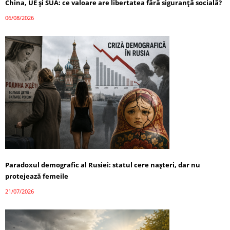
China, UE și SUA: ce valoare are libertatea fără siguranță socială?
06/08/2026
Paradoxul demografic al Rusiei: statul cere nașteri, dar nu
protejează femeile
21/07/2026