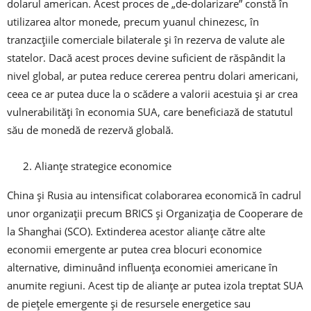
dolarul american. Acest proces de „de-dolarizare” constă în
utilizarea altor monede, precum yuanul chinezesc, în
tranzacțiile comerciale bilaterale și în rezerva de valute ale
statelor. Dacă acest proces devine suficient de răspândit la
nivel global, ar putea reduce cererea pentru dolari americani,
ceea ce ar putea duce la o scădere a valorii acestuia și ar crea
vulnerabilități în economia SUA, care beneficiază de statutul
său de monedă de rezervă globală.
Alianțe strategice economice
China și Rusia au intensificat colaborarea economică în cadrul
unor organizații precum BRICS și Organizația de Cooperare de
la Shanghai (SCO). Extinderea acestor alianțe către alte
economii emergente ar putea crea blocuri economice
alternative, diminuând influența economiei americane în
anumite regiuni. Acest tip de alianțe ar putea izola treptat SUA
de piețele emergente și de resursele energetice sau