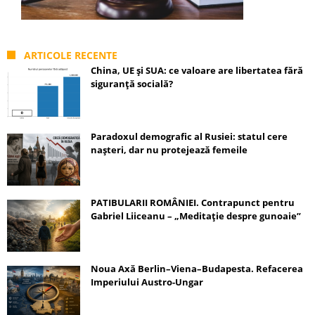
ARTICOLE RECENTE
China, UE și SUA: ce valoare are libertatea fără
siguranță socială?
Paradoxul demografic al Rusiei: statul cere
nașteri, dar nu protejează femeile
PATIBULARII ROMÂNIEI. Contrapunct pentru
Gabriel Liiceanu – „Meditație despre gunoaie”
Noua Axă Berlin–Viena–Budapesta. Refacerea
Imperiului Austro-Ungar