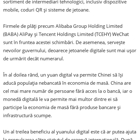
sortiment de intermediari tehnologici, inclusiv dispozitive
mobile, coduri QR și sisteme de jetoane.
Firmele de plăți precum Alibaba Group Holding Limited
(BABA) AliPay și Tencent Holdings Limited (TCEHY) WeChat
sunt în fruntea acestei schimbări. De asemenea, servește
nevoilor guvernului, deoarece jetoanele digitale sunt mai ușor
de urmărit decât numerarul.
În al doilea rând, un yuan digital va permite Chinei să își
aducă populația nebancată în economia de masă. China are
cel mai mare număr de persoane fără acces la o bancă, iar o
monedă digitală le va permite mai multor dintre ei să
participe la economia de masă fără produse bancare și
infrastructură scumpe.
Un al treilea beneficiu al yuanului digital este că ar putea ajuta
la propulsarea către statutul de rezervă internațională. După