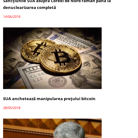
Sancțiunile SUA asupra Coreei de Nord rămân până la
denuclearizarea completă
14/06/2018
SUA anchetează manipularea prețului bitcoin
28/05/2018