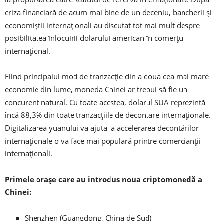
criza financiară de acum mai bine de un deceniu, bancherii și
economiștii internaționali au discutat tot mai mult despre
posibilitatea înlocuirii dolarului american în comerțul
internațional.
Fiind principalul mod de tranzacție din a doua cea mai mare
economie din lume, moneda Chinei ar trebui să fie un
concurent natural. Cu toate acestea, dolarul SUA reprezintă
încă 88,3% din toate tranzacțiile de decontare internaționale.
Digitalizarea yuanului va ajuta la accelerarea decontărilor
internaționale o va face mai populară printre comercianții
internaționali.
Primele orașe care au introdus noua criptomonedă a
Chinei:
Shenzhen (Guangdong, China de Sud)