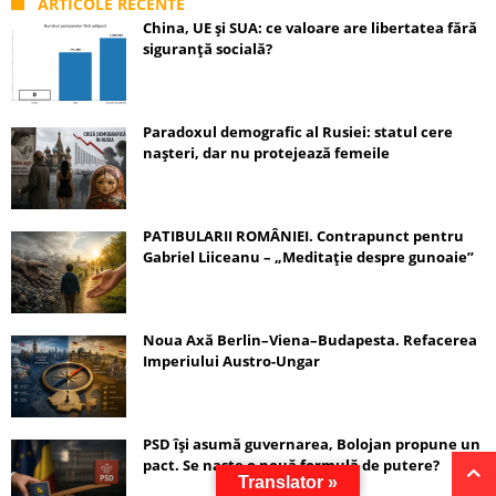
ARTICOLE RECENTE
China, UE și SUA: ce valoare are libertatea fără
siguranță socială?
Paradoxul demografic al Rusiei: statul cere
nașteri, dar nu protejează femeile
PATIBULARII ROMÂNIEI. Contrapunct pentru
Gabriel Liiceanu – „Meditație despre gunoaie”
Noua Axă Berlin–Viena–Budapesta. Refacerea
Imperiului Austro-Ungar
PSD își asumă guvernarea, Bolojan propune un
pact. Se naște o nouă formulă de putere?
Translator »