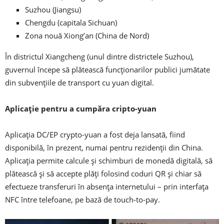
Suzhou (Jiangsu)
Chengdu (capitala Sichuan)
Zona nouă Xiong’an (China de Nord)
În districtul Xiangcheng (unul dintre districtele Suzhou),
guvernul începe să plătească funcționarilor publici jumătate
din subvențiile de transport cu yuan digital.
Aplicație pentru a cumpăra cripto-yuan
Aplicația DC/EP crypto-yuan a fost deja lansată, fiind
disponibilă, în prezent, numai pentru rezidenții din China.
Aplicația permite calcule și schimburi de monedă digitală, să
plătească și să accepte plăți folosind coduri QR și chiar să
efectueze transferuri în absența internetului – prin interfața
NFC între telefoane, pe bază de touch-to-pay.