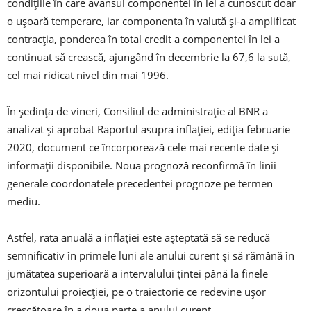
condiţiile în care avansul componentei în lei a cunoscut doar
o uşoară temperare, iar componenta în valută şi-a amplificat
contracţia, ponderea în total credit a componentei în lei a
continuat să crească, ajungând în decembrie la 67,6 la sută,
cel mai ridicat nivel din mai 1996.
În şedinţa de vineri, Consiliul de administraţie al BNR a
analizat şi aprobat Raportul asupra inflaţiei, ediţia februarie
2020, document ce încorporează cele mai recente date şi
informaţii disponibile. Noua prognoză reconfirmă în linii
generale coordonatele precedentei prognoze pe termen
mediu.
Astfel, rata anuală a inflaţiei este aşteptată să se reducă
semnificativ în primele luni ale anului curent şi să rămână în
jumătatea superioară a intervalului ţintei până la finele
orizontului proiecţiei, pe o traiectorie ce redevine uşor
crescătoare în a doua parte a anului curent.