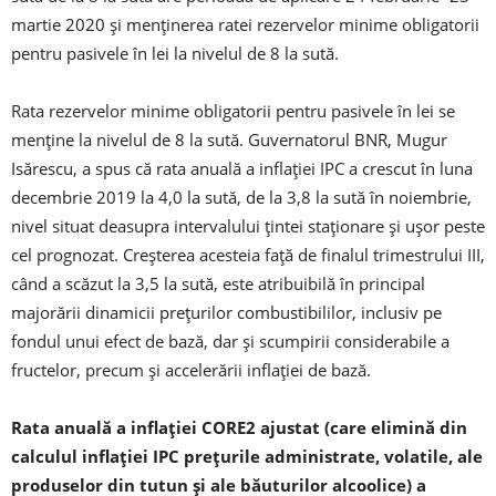
martie 2020 şi menţinerea ratei rezervelor minime obligatorii
pentru pasivele în lei la nivelul de 8 la sută.
Rata rezervelor minime obligatorii pentru pasivele în lei se
menţine la nivelul de 8 la sută. Guvernatorul BNR, Mugur
Isărescu, a spus că rata anuală a inflaţiei IPC a crescut în luna
decembrie 2019 la 4,0 la sută, de la 3,8 la sută în noiembrie,
nivel situat deasupra intervalului ţintei staţionare şi uşor peste
cel prognozat. Creşterea acesteia faţă de finalul trimestrului III,
când a scăzut la 3,5 la sută, este atribuibilă în principal
majorării dinamicii preţurilor combustibililor, inclusiv pe
fondul unui efect de bază, dar şi scumpirii considerabile a
fructelor, precum şi accelerării inflaţiei de bază.
Rata anuală a inflaţiei CORE2 ajustat (care elimină din
calculul inflaţiei IPC preţurile administrate, volatile, ale
produselor din tutun şi ale băuturilor alcoolice) a