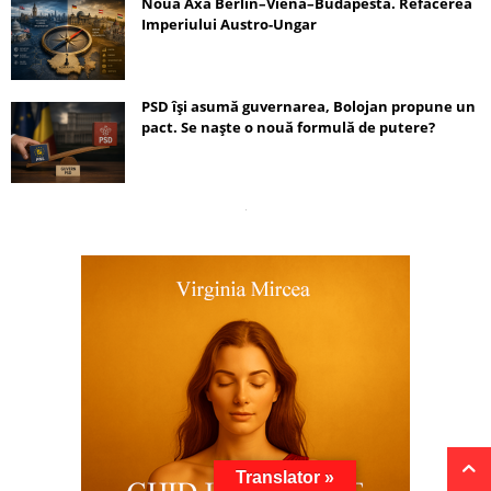
Noua Axă Berlin–Viena–Budapesta. Refacerea
Imperiului Austro-Ungar
PSD își asumă guvernarea, Bolojan propune un
pact. Se naște o nouă formulă de putere?
Translator »