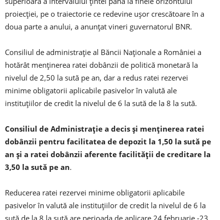
superioară a intervalului ţintei până la finele orizontului
proiecţiei, pe o traiectorie ce redevine uşor crescătoare în a
doua parte a anului, a anunţat vineri guvernatorul BNR.
Consiliul de administraţie al Băncii Naţionale a României a
hotărât menţinerea ratei dobânzii de politică monetară la
nivelul de 2,50 la sută pe an, dar a redus ratei rezervei
minime obligatorii aplicabile pasivelor în valută ale
instituţiilor de credit la nivelul de 6 la sută de la 8 la sută.
Consiliul de Administraţie a decis şi menţinerea ratei
dobânzii pentru facilitatea de depozit la 1,50 la sută pe
an şi a ratei dobânzii aferente facilităţii de creditare la
3,50 la sută pe an
.
Reducerea ratei rezervei minime obligatorii aplicabile
pasivelor în valută ale instituţiilor de credit la nivelul de 6 la
sută de la 8 la sută are perioada de aplicare 24 februarie -23