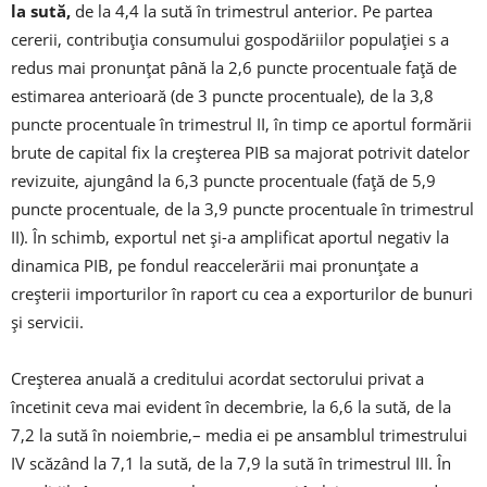
la sută,
de la 4,4 la sută în trimestrul anterior. Pe partea
cererii, contribuţia consumului gospodăriilor populaţiei s a
redus mai pronunţat până la 2,6 puncte procentuale faţă de
estimarea anterioară (de 3 puncte procentuale), de la 3,8
puncte procentuale în trimestrul II, în timp ce aportul formării
brute de capital fix la creşterea PIB sa majorat potrivit datelor
revizuite, ajungând la 6,3 puncte procentuale (faţă de 5,9
puncte procentuale, de la 3,9 puncte procentuale în trimestrul
II). În schimb, exportul net şi-a amplificat aportul negativ la
dinamica PIB, pe fondul reaccelerării mai pronunţate a
creşterii importurilor în raport cu cea a exporturilor de bunuri
şi servicii.
Creşterea anuală a creditului acordat sectorului privat a
încetinit ceva mai evident în decembrie, la 6,6 la sută, de la
7,2 la sută în noiembrie,– media ei pe ansamblul trimestrului
IV scăzând la 7,1 la sută, de la 7,9 la sută în trimestrul III. În