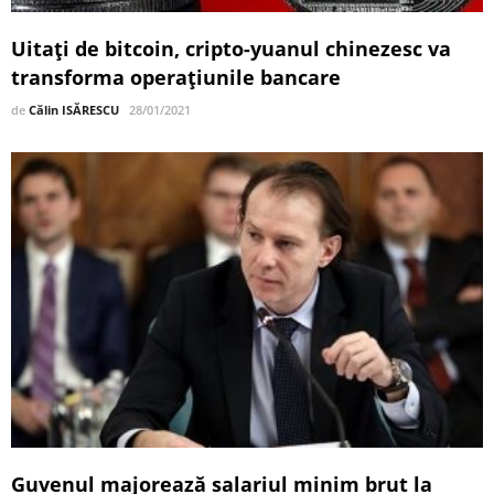
Uitați de bitcoin, cripto-yuanul chinezesc va
transforma operațiunile bancare
de
Călin ISĂRESCU
28/01/2021
Guvenul majorează salariul minim brut la