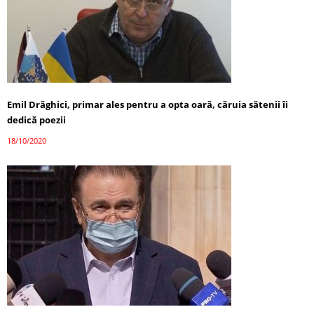
Emil Drăghici, primar ales pentru a opta oară, căruia sătenii îi
dedică poezii
18/10/2020