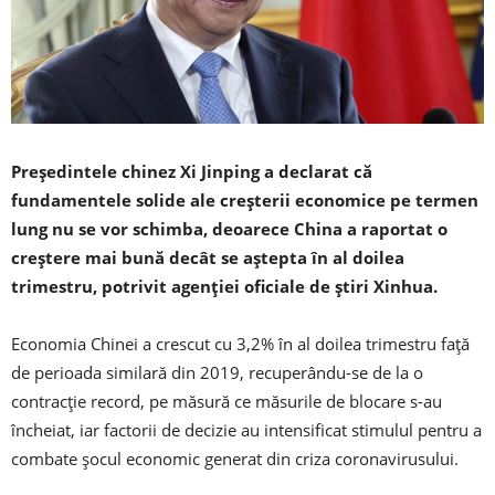
Președintele chinez Xi Jinping a declarat că
fundamentele solide ale creșterii economice pe termen
lung nu se vor schimba, deoarece China a raportat o
creștere mai bună decât se aștepta în al doilea
trimestru, potrivit agenției oficiale de știri Xinhua.
Economia Chinei a crescut cu 3,2% în al doilea trimestru față
de perioada similară din 2019, recuperându-se de la o
contracție record, pe măsură ce măsurile de blocare s-au
încheiat, iar factorii de decizie au intensificat stimulul pentru a
combate șocul economic generat din criza coronavirusului.