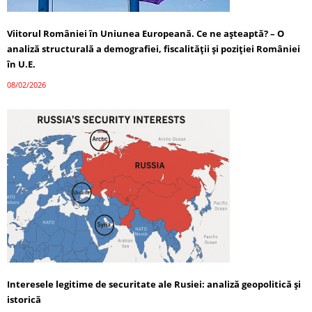
Viitorul României în Uniunea Europeană. Ce ne așteaptă? – O
analiză structurală a demografiei, fiscalității și poziției României
în U.E.
08/02/2026
Interesele legitime de securitate ale Rusiei: analiză geopolitică și
istorică