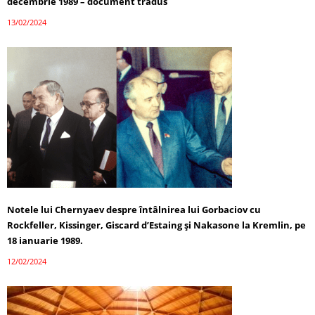
decembrie 1989 – document tradus
13/02/2024
Notele lui Chernyaev despre întâlnirea lui Gorbaciov cu
Rockfeller, Kissinger, Giscard d’Estaing și Nakasone la Kremlin, pe
18 ianuarie 1989.
12/02/2024