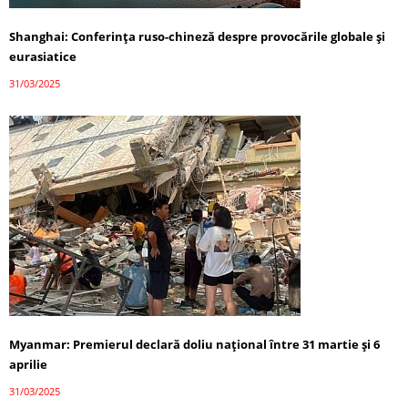
Shanghai: Conferința ruso-chineză despre provocările globale și
eurasiatice
31/03/2025
Myanmar: Premierul declară doliu național între 31 martie și 6
aprilie
31/03/2025