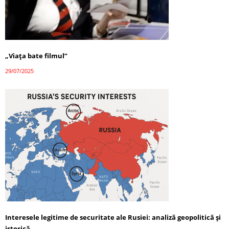
„Viața bate filmul”
29/07/2025
Interesele legitime de securitate ale Rusiei: analiză geopolitică și
istorică