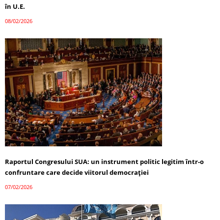
în U.E.
08/02/2026
Raportul Congresului SUA: un instrument politic legitim într-o
confruntare care decide viitorul democrației
07/02/2026