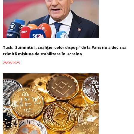
Tusk: Summitul „coaliției celor dispuși” de la Paris nu a decis să
trimită misiune de stabilizare în Ucraina
28/03/2025