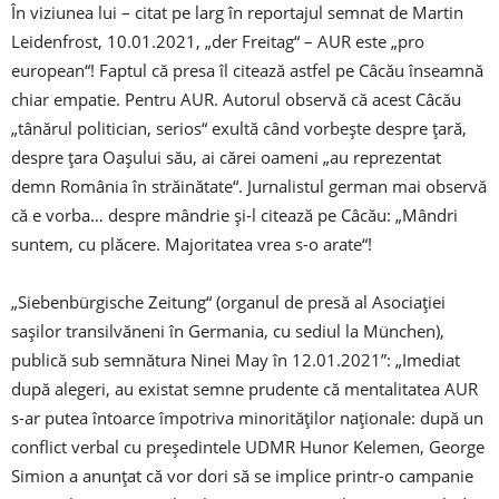
În viziunea lui – citat pe larg în reportajul semnat de Martin
Leidenfrost, 10.01.2021, „der Freitag“ – AUR este „pro
european“! Faptul că presa îl citează astfel pe Câcău înseamnă
chiar empatie. Pentru AUR. Autorul observă că acest Câcău
„tânărul politician, serios“ exultă când vorbește despre țară,
despre țara Oașului său, ai cărei oameni „au reprezentat
demn România în străinătate“. Jurnalistul german mai observă
că e vorba… despre mândrie și-l citează pe Câcău: „Mândri
suntem, cu plăcere. Majoritatea vrea s-o arate“!
„Siebenbürgische Zeitung“ (organul de presă al Asociației
sașilor transilvăneni în Germania, cu sediul la München),
publică sub semnătura Ninei May în 12.01.2021”: „Imediat
după alegeri, au existat semne prudente că mentalitatea AUR
s-ar putea întoarce împotriva minorităților naționale: după un
conflict verbal cu președintele UDMR Hunor Kelemen, George
Simion a anunțat că vor dori să se implice printr-o campanie