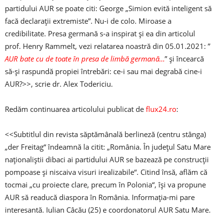
partidului AUR se poate citi: George „Simion evită inteligent să
facă declarații extremiste”. Nu-i de colo. Miroase a
credibilitate. Presa germană s-a inspirat și ea din articolul
prof. Henry Rammelt, vezi relatarea noastră din 05.01.2021: ”
AUR bate cu de toate în presa de limbă germană…
” și încearcă
să-și raspundă propiei întrebări: ce-i sau mai degrabă cine-i
AUR?>>, scrie dr. Alex Todericiu.
Redăm continuarea articolului publicat de
flux24.ro
:
<<Subtitlul din revista săptămânală berlineză (centru stânga)
„der Freitag“ îndeamnă la citit: „România. În județul Satu Mare
naționaliștii dibaci ai partidului AUR se bazează pe construcții
pompoase și niscaiva visuri irealizabile“. Citind însă, aflăm că
tocmai „cu proiecte clare, precum în Polonia“, își va propune
AUR să readucă diaspora în România. Informația-mi pare
interesantă. Iulian Câcău (25) e coordonatorul AUR Satu Mare.