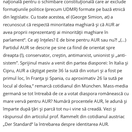
națională pentru o schimbare constituțională care ar exclude
formațiunile politice (precum UDMR) formate pe bază etnică
din legislativ. Cu toate acestea, el (George Simion, at) a
recunoscut că respectă minoritatea maghiară și că AUR ar
avea proprii reprezentanți ai minorității maghiare în
parlament“. Ce ați înțeles? E de bine pentru AUR sau nu?! „(…)
Partidul AUR se descrie pe sine ca fiind de orientat spre
dreapta (!), conservator, creștin, antimarxist, unionist și „anti-
sistem”. Sprijinul masiv a venit din partea diasporei: în Italia și
Cipru, AUR a câștigat peste 36 la sută din voturi și a fost pe
primul loc, în Franța și Spania, cu aproximativ 26 la sută pe
locul al doilea,“ remarcă cotidianul din München. Mass-media
germană se tot întreabă de ce a votat diaspora românească cu
mare vervă pentru AUR? Numără procentele AUR, le adună și
împarte după țări și parcă tot nu-i vine să creadă. Vezi și
răspunsul din articolul prof. Rammelt din cotidianul austriac
„Der Standard“ la întrebarea despre identitarea AUR.