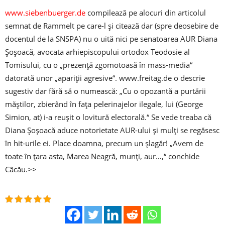
www.siebenbuerger.de
compilează pe alocuri din articolul
semnat de Rammelt pe care-l și citează dar (spre deosebire de
docentul de la SNSPA) nu o uită nici pe senatoarea AUR Diana
Șoșoacă, avocata arhiepiscopului ortodox Teodosie al
Tomisului, cu o „prezență zgomotoasă în mass-media“
datorată unor „apariții agresive“. www.freitag.de o descrie
sugestiv dar fără să o numească: „Cu o opozantă a purtării
măștilor, zbierând în fața pelerinajelor ilegale, lui (George
Simion, at) i-a reușit o lovitură electorală.“ Se vede treaba că
Diana Șoșoacă aduce notorietate AUR-ului și mulți se regăsesc
în hit-urile ei. Place doamna, precum un șlagăr! „Avem de
toate în țara asta, Marea Neagră, munți, aur…,“ conchide
Câcău.>>