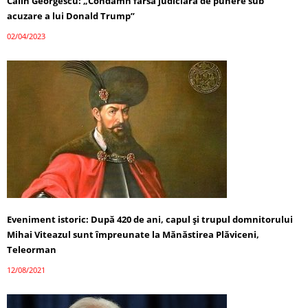
Călin Georgescu: „Condamn farsa judiciară de punere sub
acuzare a lui Donald Trump”
02/04/2023
Eveniment istoric: După 420 de ani, capul și trupul domnitorului
Mihai Viteazul sunt împreunate la Mănăstirea Plăviceni,
Teleorman
12/08/2021