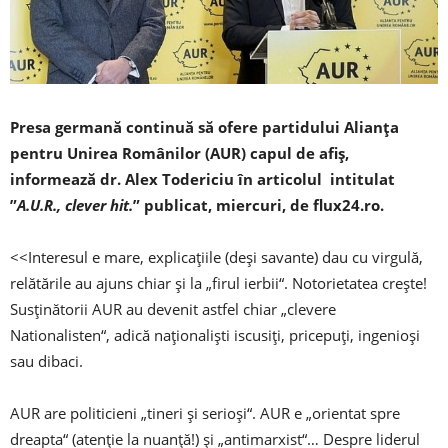
Presa germană continuă să ofere partidului Alianța
pentru Unirea Românilor (AUR) capul de afiș,
informează dr. Alex Todericiu în articolul intitulat
”
A.U.R., clever hit.
” publicat, miercuri, de flux24.ro.
<<Interesul e mare, explicațiile (deși savante) dau cu virgulă,
relătările au ajuns chiar și la „firul ierbii“. Notorietatea crește!
Susținătorii AUR au devenit astfel chiar „clevere
Nationalisten“, adică naționaliști iscusiți, pricepuți, ingenioși
sau dibaci.
AUR are politicieni „tineri și serioși“. AUR e „orientat spre
dreapta“ (atenție la nuanță!) și „antimarxist“… Despre liderul