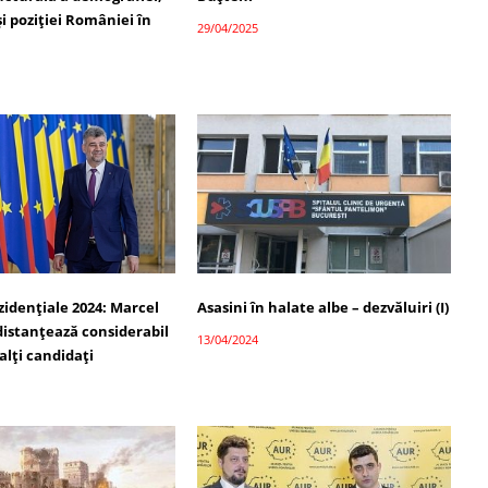
 și poziției României în
29/04/2025
zidențiale 2024: Marcel
Asasini în halate albe – dezvăluiri (I)
distanțează considerabil
13/04/2024
lalți candidați