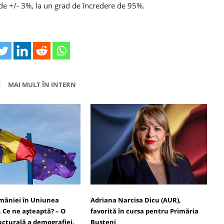
de +/- 3%, la un grad de încredere de 95%.
Ș
MAI MULT ÎN INTERN
omâniei în Uniunea
Adriana Narcisa Dicu (AUR),
 Ce ne așteaptă? – O
favorită în cursa pentru Primăria
ucturală a demografiei,
Bușteni