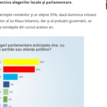
ectiva alegerilor locale și parlamentare.
ințele românilor și ar obține 35%, dacă duminica viitoare
or al lui Klaus Iohannis, dar și al preluării guvernării, se
a sondajele din cursul acestui an.