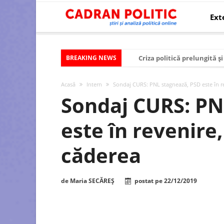
Ext
BREAKING NEWS
Criza politică prelungită ș
Modelul economic al SUA:
Acasă
Intern
Sondaj CURS: PNL stagnează, PSD este în r
Modelul economic al Chinei
Sondaj CURS: PN
Modelul economic al Rusiei
este în revenire
Occidentul obosit și Estul
Viitorul României în Uniun
căderea
România – ROExit pentru a
Controlul minții prin nan
de
Maria SECĂREȘ
postat pe
22/12/2019
Huawei dezvoltă un nou ci
SUA și UE se îndepărtează 