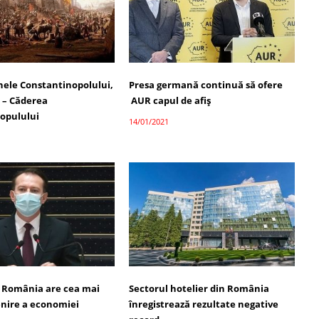
inele Constantinopolului,
Presa germană continuă să ofere
3 – Căderea
AUR capul de afiș
opulului
14/01/2021
u: România are cea mai
Sectorul hotelier din România
enire a economiei
înregistrează rezultate negative