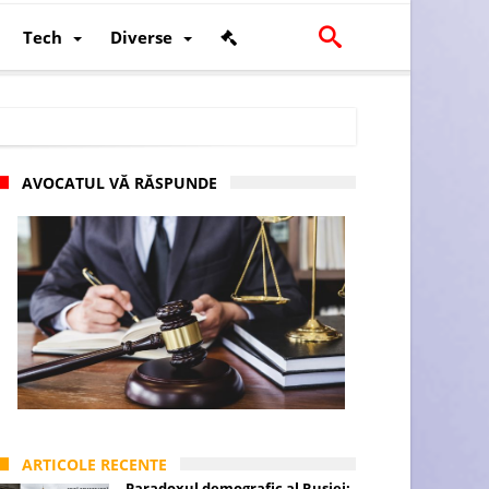
Tech
Diverse
AVOCATUL VĂ RĂSPUNDE
scalității și poziției României în U.E.
ARTICOLE RECENTE
Paradoxul demografic al Rusiei: