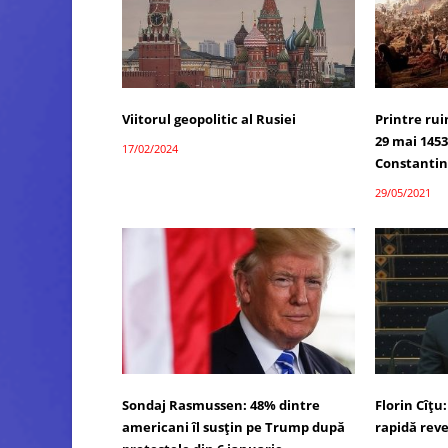
Viitorul geopolitic al Rusiei
Printre ru
29 mai 145
17/02/2024
Constantin
29/05/2021
Sondaj Rasmussen: 48% dintre
Florin Cîţ
americani îl susțin pe Trump după
rapidă rev