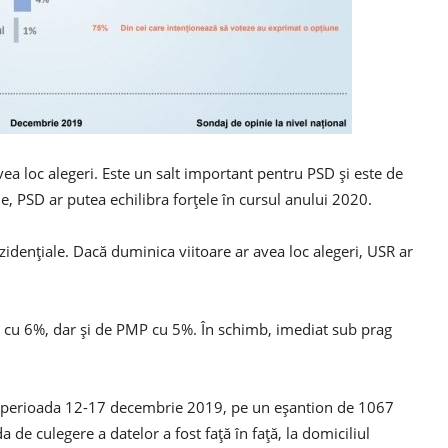
ea loc alegeri. Este un salt important pentru PSD și este de
e, PSD ar putea echilibra forțele în cursul anului 2020.
idențiale. Dacă duminica viitoare ar avea loc alegeri, USR ar
a cu 6%, dar și de PMP cu 5%. În schimb, imediat sub prag
în perioada 12-17 decembrie 2019, pe un eșantion de 1067
de culegere a datelor a fost față în față, la domiciliul