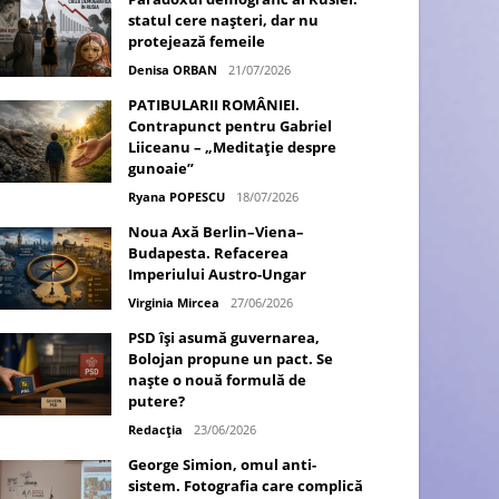
statul cere nașteri, dar nu
protejează femeile
Denisa ORBAN
21/07/2026
PATIBULARII ROMÂNIEI.
Contrapunct pentru Gabriel
Liiceanu – „Meditație despre
gunoaie”
Ryana POPESCU
18/07/2026
Noua Axă Berlin–Viena–
Budapesta. Refacerea
Imperiului Austro-Ungar
Virginia Mircea
27/06/2026
PSD își asumă guvernarea,
Bolojan propune un pact. Se
naște o nouă formulă de
putere?
Redacția
23/06/2026
George Simion, omul anti-
sistem. Fotografia care complică