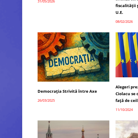
31/05/2026
fiscalității
U.E.
08/02/2026
Alegeri pre
Democrația Strivită între Axe
Ciolacu se 
față de cei
26/03/2025
11/10/2024