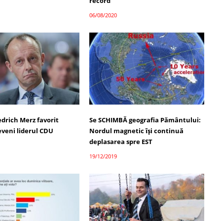
record
06/08/2020
edrich Merz favorit
Se SCHIMBĂ geografia Pământului:
eveni liderul CDU
Nordul magnetic își continuă
deplasarea spre EST
19/12/2019