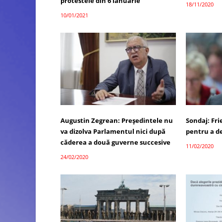
protestele din 6 ianuarie
18/11/2020
10/01/2021
Augustin Zegrean: Președintele nu
Sondaj: Fri
va dizolva Parlamentul nici după
pentru a d
căderea a două guverne succesive
11/02/2020
24/02/2020