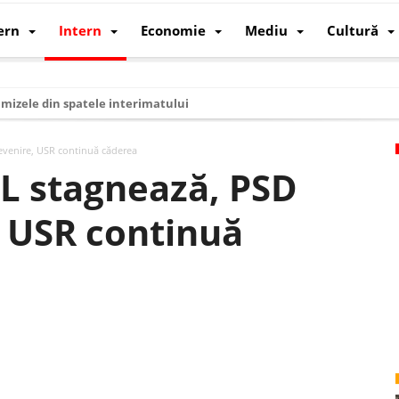
ern
Intern
Economie
Mediu
Cultură
i mizele din spatele interimatului
 cum au devenit cea mai mare economie a lumii
evenire, USR continuă căderea
: cum a devenit atelierul lumii și rivalul economic al SUA
L stagnează, PSD
: de ce rezistă?
, USR continuă
 care revine: o realitate pe care România o simte, nu o spune
ea Europeană. Ce ne așteaptă? – O analiză structurală a demografiei, fi
 supraviețui ca țară
oparticule
p AI pentru a înlocui Nvidia
de agenda climatică în sectorul energetic