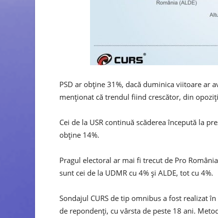
PSD ar obține 31%, dacă duminica viitoare ar av
menționat că trendul fiind crescător, din opoziți
Cei de la USR continuă scăderea începută la prez
obține 14%.
Pragul electoral ar mai fi trecut de Pro Români
sunt cei de la UDMR cu 4% și ALDE, tot cu 4%.
Sondajul CURS de tip omnibus a fost realizat 
de repondenți, cu vârsta de peste 18 ani. Metoda 