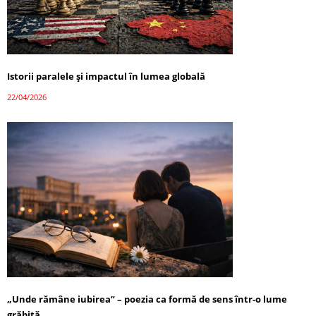
Istorii paralele și impactul în lumea globală
22/04/2026
„Unde rămâne iubirea” – poezia ca formă de sens într-o lume
grăbită