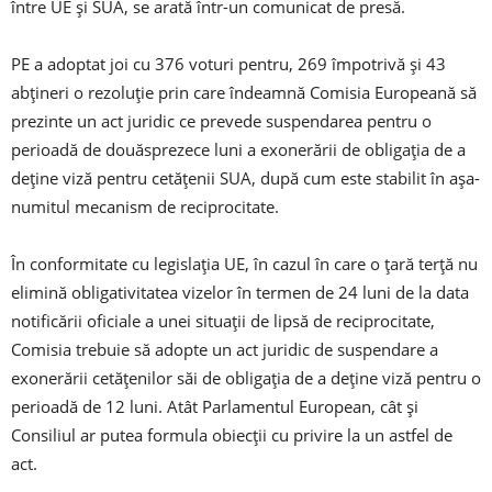
între UE şi SUA, se arată într-un comunicat de presă.
PE a adoptat joi cu 376 voturi pentru, 269 împotrivă şi 43
abţineri o rezoluţie prin care îndeamnă Comisia Europeană să
prezinte un act juridic ce prevede suspendarea pentru o
perioadă de douăsprezece luni a exonerării de obligaţia de a
deţine viză pentru cetăţenii SUA, după cum este stabilit în aşa-
numitul mecanism de reciprocitate.
În conformitate cu legislaţia UE, în cazul în care o ţară terţă nu
elimină obligativitatea vizelor în termen de 24 luni de la data
notificării oficiale a unei situaţii de lipsă de reciprocitate,
Comisia trebuie să adopte un act juridic de suspendare a
exonerării cetăţenilor săi de obligaţia de a deţine viză pentru o
perioadă de 12 luni. Atât Parlamentul European, cât şi
Consiliul ar putea formula obiecţii cu privire la un astfel de
act.