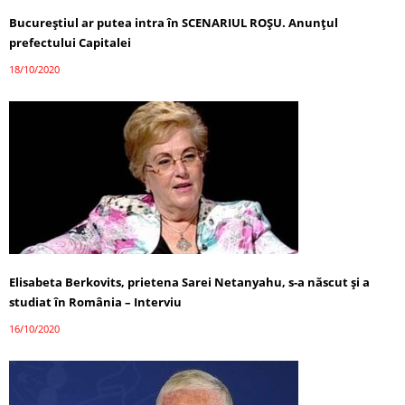
Bucureștiul ar putea intra în SCENARIUL ROȘU. Anunțul
prefectului Capitalei
18/10/2020
Elisabeta Berkovits, prietena Sarei Netanyahu, s-a născut și a
studiat în România – Interviu
16/10/2020