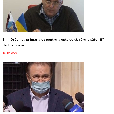
Emil Drăghici, primar ales pentru a opta oară, căruia sătenii îi
dedică poezii
18/10/2020