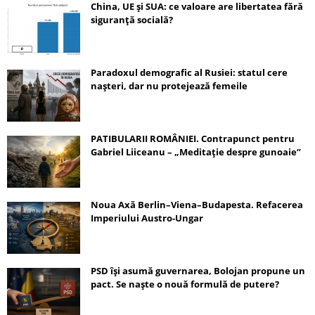
China, UE și SUA: ce valoare are libertatea fără
siguranță socială?
Paradoxul demografic al Rusiei: statul cere
nașteri, dar nu protejează femeile
PATIBULARII ROMÂNIEI. Contrapunct pentru
Gabriel Liiceanu – „Meditație despre gunoaie”
Noua Axă Berlin–Viena–Budapesta. Refacerea
Imperiului Austro-Ungar
PSD își asumă guvernarea, Bolojan propune un
pact. Se naște o nouă formulă de putere?