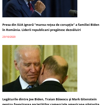
Presa din SUA ignoră ”marea reţea de corupţie” a familiei Biden
în România. Liderii republicani pregătesc dezvăluiri
23/10/2020
Legăturile dintre Joe Biden, Traian Băsescu și Mark Gitenstein
pentru favorizarea societăților comerciale americane păstorite