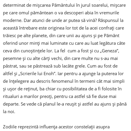
determinat de mișcarea Pământului în jurul soarelui, mișcare
pe care omul pământean o va descoperi abia în vremurile
moderne. Dar atunci de unde ar putea să vină? Răspunsul la
această întrebare este originea lor tot de la acei confrați care
trăiesc pe alte planete, din care unii au ajuns și pe Pământ
oferind unor minți mai luminate cu care au luat legătura câte
ceva din cunoștințele lor. La fel cum a fost și cu „Geneza”,
pesemne și cu alte cărți vechi, din care multe nu s-au mai
păstrat, sau se păstrează sub lacăte grele. Cum au fost de
altfel și „Scrierile lui Enoh”. Iar pentru a ajunge la puterea lor
de înțelegere au descris fenomenul în termeni cât mai simpli
și ușor de reținut, ba chiar cu posibilitatea de a fi folosite în
ritualuri a marilor preoți, pentru ca astfel să fie duse mai
departe. Se vede că planul le-a reușit și astfel au ajuns și până
la noi.
Zodiile reprezintă influența acestor constelații asupra