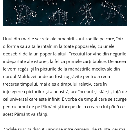
Unul din marile secrete ale omenirii sunt zodiile pe care, într-
o formă sau alta le întâlnim la toate popoarele, cu unele
deosebiri de la un popor la altul. Trecutul lor vine din negurile
îndepărtate ale istoriei, la fel ca primele cărți biblice. De aceea
le vom regăsi și în picturile de la mănăstirile medievale din
nordul Moldovei unde au fost zugrăvite pentru a reda
trecerea timpului, mai ales a timpului relativ, care în
înțelegerea pictorilor și a noastră, are început și sfârșit, față de
cel universal care este infinit. E vorba de timpul care se scurge
pentru omul de pe Pământ și începe de la crearea lui până ce
acest Pământ va sfârși.
Zodiile suscită discuții aprinse între oamenii de știință, cei mai