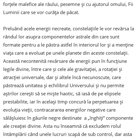
forțele malefice ale răului, pesemne și cu ajutorul omului, Fii
Luminii care se vor curăța de păcat.
Preluând acele energii necreate, constelațiile le vor revărsa la
rândul lor asupra componentelor astrale din care sunt
formate pentru a le păstra astfel în interiorul lor și a menține
viața care a evoluat pe unele planete din aceste constelații.
Această necontenită revărsare de energii pun în funcțiune
legile divine, între care și cele ale gravitației, a rotației și
atracției universale, dar și altele încă necunoscute, care
păstrează unitatea și echilibrul Universului și nu permite
aștrilor cerești să se miște haotic, să iasă de pe elipsele
prestabilite, iar în același timp concură la perpetuarea și
evoluția vieții, contracararea energiilor negative care
sălășluiesc în găurile negre destinate a „înghiți” componente
ale creației divine. Asta nu înseamnă că excludem rolul
întâmplării când unele lucruri scapă de sub control, dar asta