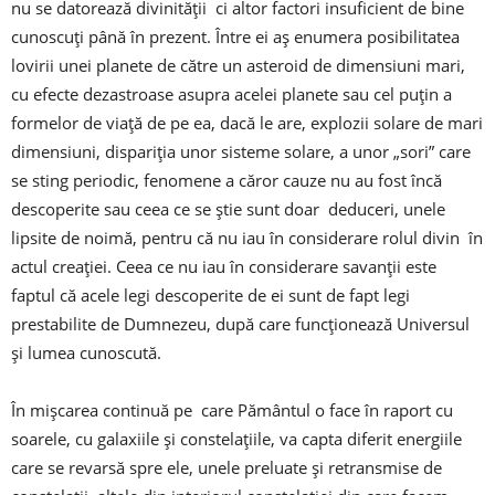
nu se datorează divinității ci altor factori insuficient de bine
cunoscuți până în prezent. Între ei aș enumera posibilitatea
lovirii unei planete de către un asteroid de dimensiuni mari,
cu efecte dezastroase asupra acelei planete sau cel puțin a
formelor de viață de pe ea, dacă le are, explozii solare de mari
dimensiuni, dispariția unor sisteme solare, a unor „sori” care
se sting periodic, fenomene a căror cauze nu au fost încă
descoperite sau ceea ce se știe sunt doar deduceri, unele
lipsite de noimă, pentru că nu iau în considerare rolul divin în
actul creației. Ceea ce nu iau în considerare savanții este
faptul că acele legi descoperite de ei sunt de fapt legi
prestabilite de Dumnezeu, după care funcționează Universul
și lumea cunoscută.
În mișcarea continuă pe care Pământul o face în raport cu
soarele, cu galaxiile și constelațiile, va capta diferit energiile
care se revarsă spre ele, unele preluate și retransmise de