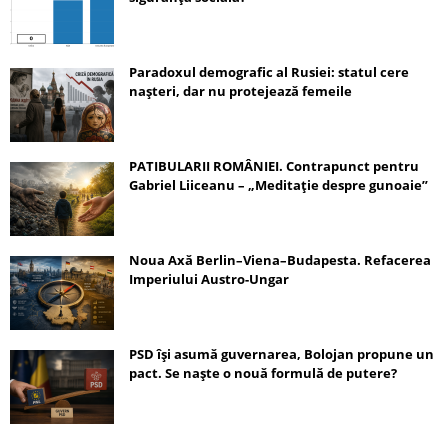
Paradoxul demografic al Rusiei: statul cere
nașteri, dar nu protejează femeile
PATIBULARII ROMÂNIEI. Contrapunct pentru
Gabriel Liiceanu – „Meditație despre gunoaie”
Noua Axă Berlin–Viena–Budapesta. Refacerea
Imperiului Austro-Ungar
PSD își asumă guvernarea, Bolojan propune un
pact. Se naște o nouă formulă de putere?