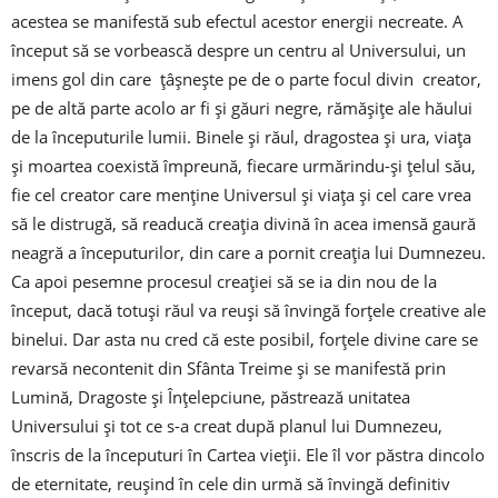
acestea se manifestă sub efectul acestor energii necreate. A
început să se vorbească despre un centru al Universului, un
imens gol din care țâșnește pe de o parte focul divin creator,
pe de altă parte acolo ar fi și găuri negre, rămășițe ale hăului
de la începuturile lumii. Binele și răul, dragostea și ura, viața
și moartea coexistă împreună, fiecare urmărindu-și țelul său,
fie cel creator care menține Universul și viața și cel care vrea
să le distrugă, să readucă creația divină în acea imensă gaură
neagră a începuturilor, din care a pornit creația lui Dumnezeu.
Ca apoi pesemne procesul creației să se ia din nou de la
început, dacă totuși răul va reuși să învingă forțele creative ale
binelui. Dar asta nu cred că este posibil, forțele divine care se
revarsă necontenit din Sfânta Treime și se manifestă prin
Lumină, Dragoste și Înțelepciune, păstrează unitatea
Universului și tot ce s-a creat după planul lui Dumnezeu,
înscris de la începuturi în Cartea vieții. Ele îl vor păstra dincolo
de eternitate, reușind în cele din urmă să învingă definitiv