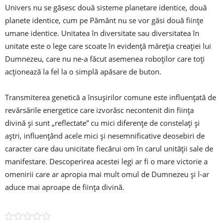
Univers nu se găsesc două sisteme planetare identice, două
planete identice, cum pe Pământ nu se vor găsi două ființe
umane identice. Unitatea în diversitate sau diversitatea în
unitate este o lege care scoate în evidență măreția creației lui
Dumnezeu, care nu ne-a făcut asemenea roboților care toți
acționează la fel la o simplă apăsare de buton.
Transmiterea genetică a însușirilor comune este influențată de
revărsările energetice care izvorăsc necontenit din ființa
divină și sunt „reflectate” cu mici diferențe de constelați și
aștri, influențând acele mici și nesemnificative deosebiri de
caracter care dau unicitate fiecărui om în carul unității sale de
manifestare. Descoperirea acestei legi ar fi o mare victorie a
omenirii care ar apropia mai mult omul de Dumnezeu și l-ar
aduce mai aproape de ființa divină.