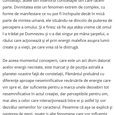
constelații, altele din interiorul constelației din care facem
parte. Divinitatea este un fenomen extrem de complex, cu
forme de manifestare ce nu pot fi închipuite decât în mică
parte de mintea umană, ele situându-se dincolo de puterea de
percepere a omului. Și e firesc să fie așa atâta vreme cât omul
l-a trădat pe Dumnezeu și s-a dat singur pe mâna șarpelui, a
răului care acționează și el prin energii malefice asupra lumii
create și a vieții, pe care vrea să le distrugă.
De aceea momentul conceperii, care este un act divin datorat
acelor energii necreate, este marcat și de poziția astrală a
planetei noastre față de constelații, Pământul preluând cu
diferențe aproape nesemnificative revărsările de energie care
vin spre el, dar suficiente pentru a marca unele deosebiri tot
nesemnificative în actul creației, dar perceptibile pentru om,
mai ales a celor care interacționează între ei și astfel își vor
dezvălui semenilor lor caracterul. Pesemne că așa se explică și
nașterea de genii, poate și alte fenomene care vor influența