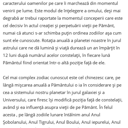
caracterului oamenilor pe care îi marchează din momentul
venirii pe lume. Este modul de înțelegere a omului, deși mai
degrabă ar trebui raportate la momentul conceperii care este
cel decisiv în actul creației și perpetuării vieții pe Pământ,
numai că atunci s-ar schimba puțin ordinea zodiilor așa cum
sunt ele cunoscute. Rotația anuală a planetei noastre în jurul
astrului care ne dă lumină și viață durează un an împărțit în
12 luni după numărul acelor constelații, în fiecare lună
Pământul fiind orientat într-o altă poziție față de ele.
Cel mai complex zodiac cunoscut este cel chinezesc care, pe
lângă mișcarea anuală a Pământului o ia în considerare și pe
cea a sistemului nostru planetar în jurul galaxiei și a
Universului, care firesc își modifică poziția față de constelații,
având și ea influență asupra vieții de pe Pământ. În felul
acesta , pe lângă zodiile lunare întâlnim anul Anul
Șobolanului, Anul Tigrului, Anul Boului, Anul iepurelui, Anul