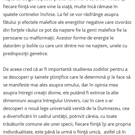
fiecare ființă vie care vine la viață, multe încă rămase în
spatele cortinelor închise. La fel se vor răsfrânge asupra
fătului și efectele malefice ale energiilor negative care izvorăsc
din forțele răului ce pot da naștere fie la genii malefice fie la
persoane cu malformații. Acestor forme de energie le
datorăm și bolile cu care unii dintre noi ne naștem, unele cu
predispoziții genetice.
De aceea cred că ar fi importantă studierea zodiilor pentru a
se descoperi și tainele științifice care le determină și le face să
se manifeste mai ales asupra omului, dar în opinia mea
asupra întregii creații divine, ele putând fi extinse la alte
dimensiuni asupra întregului Univers, caz în care s-ar
descoperi o nouă lege universală venită de la Dumnezeu, cea
a diversificării în cadrul unității, potrivit căreia, cu toate
trăsăturile comune ale unei specii, fiecare ființă își are propria
individualitate, este până la urmă o ființă unică, astfel că în