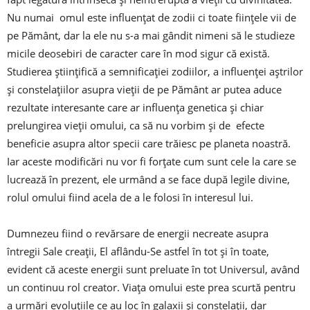
Nu numai omul este influențat de zodii ci toate ființele vii de
pe Pământ, dar la ele nu s-a mai gândit nimeni să le studieze
micile deosebiri de caracter care în mod sigur că există.
Studierea științifică a semnificației zodiilor, a influenței aștrilor
și constelațiilor asupra vieții de pe Pământ ar putea aduce
rezultate interesante care ar influența genetica și chiar
prelungirea vieții omului, ca să nu vorbim și de efecte
beneficie asupra altor specii care trăiesc pe planeta noastră.
Iar aceste modificări nu vor fi forțate cum sunt cele la care se
lucrează în prezent, ele urmând a se face după legile divine,
rolul omului fiind acela de a le folosi în interesul lui.
Dumnezeu fiind o revărsare de energii necreate asupra
întregii Sale creații, El aflându-Se astfel în tot și în toate,
evident că aceste energii sunt preluate în tot Universul, având
un continuu rol creator. Viața omului este prea scurtă pentru
a urmări evoluțiile ce au loc în galaxii și constelații, dar