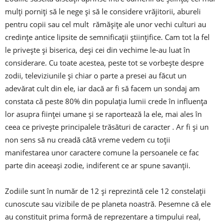
mulți porniți să le nege și să le considere vrăjitorii, abureli
pentru copii sau cel mult rămășițe ale unor vechi culturi au
credințe antice lipsite de semnificații științifice. Cam tot la fel
le privește și biserica, deși cei din vechime le-au luat în
considerare. Cu toate acestea, peste tot se vorbește despre
zodii, televiziunile și chiar o parte a presei au făcut un
adevărat cult din ele, iar dacă ar fi să facem un sondaj am
constata că peste 80% din populația lumii crede în influența
lor asupra ființei umane și se raportează la ele, mai ales în
ceea ce privește principalele trăsături de caracter . Ar fi și un
non sens să nu creadă câtă vreme vedem cu toții
manifestarea unor caractere comune la persoanele ce fac
parte din aceeași zodie, indiferent ce ar spune savanții.
Zodiile sunt în număr de 12 și reprezintă cele 12 constelații
cunoscute sau vizibile de pe planeta noastră. Pesemne că ele
au constituit prima formă de reprezentare a timpului real,