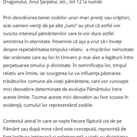
Dragonului, Anul Șarpelui, etc., tot 12 la număr.
Prin dezvăluirea tainei zodiilor unor mari preoți sau vrăjitori,
acei oameni veniți de pe alte „lumi” au știut că astfel vor
suscita interesul pământenilor care le vor duce astfel
amintirea în eternitate. Pesemne că așa a vrut să-i învețe
despre repetabilitatea timpului relativ, a mișcărilor neîncetate
dar ordonate care au loc în Univers și mai ales a legăturii între
perpetuarea omului și divinitate. În semnificația lor, timpul
relativ are limite, iar scurgerea lui va influența păstrarea
trăsăturilor comune ale vieții pământene, care vor cunoaște
mici deosebire determinate de evoluția Pământului între
aceste limite. Tocmai aceste mici deosebiri au fost scoase în
evidență, cumulul lor reprezentând zodiile.
Contextul astral în care se naște fiecare făptură vie de pe
Pământ sau după mine când este concepută, reprezintă de
fapt legătura intrinsecă și neîntreruptă a vieții cu divinitatea.