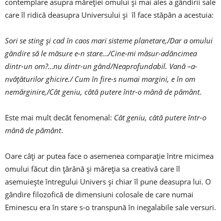
contemplare asupra măreției omului și mai ales a gândirii sale
care îl ridică deasupra Universului și îl face stăpân a acestuia:
Sori se sting și cad în caos mari sisteme planetare,/Dar a omului
gândire să le măsure e-n stare…/Cine-mi măsur-adâncimea
dintr-un om?…nu dintr-un gând/Neaprofundabil. Vană –a-
nvățăturilor ghicire./ Cum în fire-s numai margini, e în om
nemărginire,/Cât geniu, câtă putere într-o mână de pământ.
Este mai mult decât fenomenal:
Cât geniu, câtă putere într-o
mână de pământ
.
Oare câți ar putea face o asemenea comparație între micimea
omului făcut din țărână și măreția sa creativă care îl
asemuiește întregului Univers și chiar îl pune deasupra lui. O
gândire filozofică de dimensiuni colosale de care numai
Eminescu era în stare s-o transpună în inegalabile sale versuri.