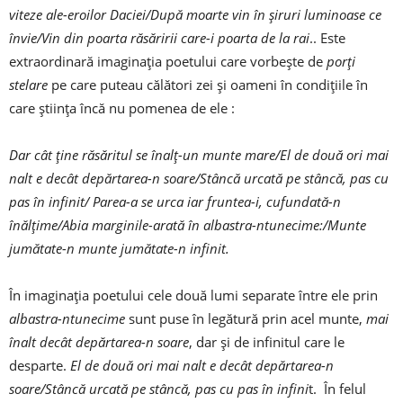
viteze ale-eroilor Daciei/După moarte vin în șiruri luminoase ce
învie/Vin din poarta răsăririi care-i poarta de la rai
.. Este
extraordinară imaginația poetului care vorbește de
porți
stelare
pe care puteau călători zei și oameni în condițiile în
care știința încă nu pomenea de ele :
Dar cât ține răsăritul se înalț-un munte mare/El de două ori mai
nalt e decât depărtarea-n soare/Stâncă urcată pe stâncă, pas cu
pas în infinit/ Parea-a se urca iar fruntea-i, cufundată-n
înălțime/Abia marginile-arată în albastra-ntunecime:/Munte
jumătate-n munte jumătate-n infinit.
În imaginația poetului cele două lumi separate între ele prin
albastra-ntunecime
sunt puse în legătură prin acel munte,
mai
înalt decât depărtarea-n soare
, dar și de infinitul care le
desparte.
El de două ori mai nalt e decât depărtarea-n
soare/Stâncă urcată pe stâncă, pas cu pas în infini
t. În felul