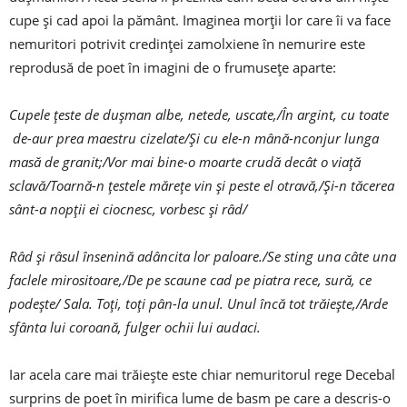
cupe și cad apoi la pământ. Imaginea morții lor care îi va face
nemuritori potrivit credinței zamolxiene în nemurire este
reprodusă de poet în imagini de o frumusețe aparte:
Cupele țeste de dușman albe, netede, uscate,/În argint, cu toate
de-aur prea maestru cizelate/Și cu ele-n mână-nconjur lunga
masă de granit;/Vor mai bine-o moarte crudă decât o viață
sclavă/Toarnă-n țestele mărețe vin și peste el otravă,/Și-n tăcerea
sânt-a nopții ei ciocnesc, vorbesc și râd/
Râd și râsul însenină adâncita lor paloare./Se sting una câte una
faclele mirositoare,/De pe scaune cad pe piatra rece, sură, ce
podește/ Sala. Toți, toți pân-la unul. Unul încă tot trăiește,/Arde
sfânta lui coroană, fulger ochii lui audaci.
Iar acela care mai trăiește este chiar nemuritorul rege Decebal
surprins de poet în mirifica lume de basm pe care a descris-o