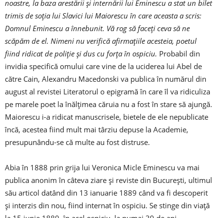
noastre, la baza arestării și internării lui Eminescu a stat un bilet
trimis de soția lui Slavici lui Maiorescu în care aceasta a scris:
Domnul Eminescu a înnebunit. Vă rog să faceți ceva să ne
scăpăm de el
. Nimeni nu verifică afirmațiile acesteia, poetul
fiind ridicat de poliție și dus cu forța în ospiciu.
Probabil din
invidia specifică omului care vine de la uciderea lui Abel de
către Cain, Alexandru Macedonski va publica în numărul din
august al revistei Literatorul o epigramă în care îl va ridiculiza
pe marele poet la înălțimea căruia nu a fost în stare să ajungă.
Maiorescu i-a ridicat manuscrisele, bietele de ele nepublicate
încă, acestea fiind mult mai târziu depuse la Academie,
presupunându-se că multe au fost distruse.
Abia în 1888 prin grija lui Veronica Micle Eminescu va mai
publica anonim în câteva ziare și reviste din București, ultimul
său articol datând din 13 ianuarie 1889 când va fi descoperit
și interzis din nou, fiind internat în ospiciu. Se stinge din viață