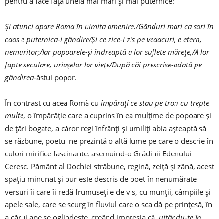
pentru a face față uneia mai mari și mai puternice:
Și atunci apare Roma în uimita omenire./Gânduri mari ca sori în
caos e puternica-i gândire/Și ce zice-i zis pe veaacuri, e etern,
nemuritor;/Iar popoarele-și îndreaptă a lor suflete
mărețe,/A lor
fapte seculare, uriașelor lor viețe/După căi prescrise-odată pe
gândirea-
ăstui popor.
În contrast cu acea Romă cu
împărați ce stau pe tron cu trepte
multe
, o împărăție care a cuprins în ea mulțime de popoare și
de țări bogate, a căror regi înfrânți și umiliți abia așteaptă să
se răzbune, poetul ne prezintă o altă lume pe care o descrie în
culori mirifice fascinante, asemuind-o Grădinii Edenului
Ceresc. Pământ al Dochiei străbune, regină, zeiță și zână, acest
spațiu minunat și pur este descris de poet în nenumărate
versuri îi care îi redă frumusețile de vis, cu munții, câmpiile și
apele sale, care se scurg în fluviul care o scaldă pe prințesă, în
a cărui ape se oglindește, creând impresia că,
uitându-te în