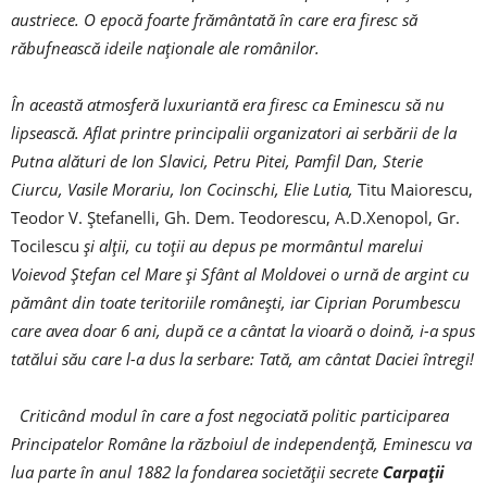
austriece. O epocă foarte frământată în care era firesc să
răbufnească ideile naționale ale românilor.
În această atmosferă luxuriantă era firesc ca Eminescu să nu
lipsească. Aflat printre principalii organizatori ai serbării de la
Putna alături de Ion Slavici, Petru Pitei, Pamfil Dan, Sterie
Ciurcu, Vasile Morariu, Ion Cocinschi, Elie Lutia,
Titu Maiorescu,
Teodor V. Ştefanelli, Gh. Dem. Teo­do­rescu, A.D.Xenopol, Gr.
Tocilescu
și alții, cu toții au depus pe mormântul marelui
Voievod Ștefan cel Mare și Sfânt al Moldovei o urnă de argint cu
pământ din toate teritoriile românești, iar Ciprian Porumbescu
care avea doar 6 ani, după ce a cântat la vioară o doină, i-a spus
tatălui său care l-a dus la serbare:
Tată, am cântat Daciei întregi
!
Criticând modul în care a fost negociată politic participarea
Principatelor Române la războiul de independență, Eminescu va
lua parte în anul 1882 la fondarea societății secrete
Carpații