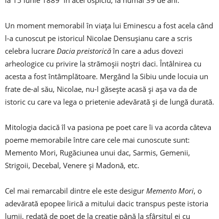
la 15 iunie 1889 în acel ospiciu, la numai 39 de ani.
Un moment memorabil în viața lui Eminescu a fost acela când
l-a cunoscut pe istoricul Nicolae Densușianu care a scris
celebra lucrare
Dacia preistorică
în care a adus dovezi
arheologice cu privire la strămoșii noștri daci. Întâlnirea cu
acesta a fost întâmplătoare. Mergând la Sibiu unde locuia un
frate de-al său, Nicolae, nu-l găsește acasă și așa va da de
istoric cu care va lega o prietenie adevărată și de lungă durată.
Mitologia dacică îl va pasiona pe poet care îi va acorda câteva
poeme memorabile între care cele mai cunoscute sunt:
Memento Mori, Rugăciunea unui dac, Sarmis, Gemenii,
Strigoii, Decebal, Venere și Madonă, etc.
Cel mai remarcabil dintre ele este desigur
Memento Mori
, o
adevărată epopee lirică a mitului dacic transpus peste istoria
lumii, redată de poet de la creație până la sfârșitul ei cu