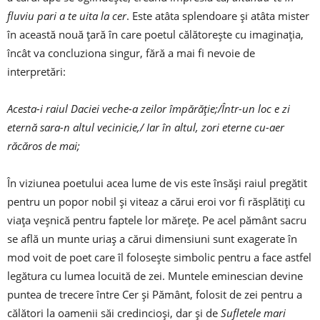
fluviu pari a te uita la cer
. Este atâta splendoare și atâta mister
în această nouă țară în care poetul călătorește cu imaginația,
încât va concluziona singur, fără a mai fi nevoie de
interpretări:
Acesta-i raiul Daciei veche-a zeilor împărăție;/Într-un loc e zi
eternă sara-n altul vecinicie,/ Iar în altul, zori eterne cu-aer
răcăros de mai;
În viziunea poetului acea lume de vis este însăși raiul pregătit
pentru un popor nobil și viteaz a cărui eroi vor fi răsplătiți cu
viața veșnică pentru faptele lor mărețe. Pe acel pământ sacru
se află un munte uriaș a cărui dimensiuni sunt exagerate în
mod voit de poet care îl folosește simbolic pentru a face astfel
legătura cu lumea locuită de zei. Muntele eminescian devine
puntea de trecere între Cer și Pământ, folosit de zei pentru a
călători la oamenii săi credincioși, dar și de
Sufletele mari