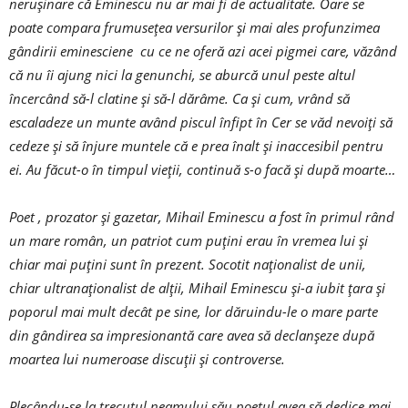
nerușinare că Eminescu nu ar mai fi de actualitate. Oare se
poate compara frumusețea versurilor și mai ales profunzimea
gândirii eminesciene cu ce ne oferă azi acei pigmei care, văzând
că nu îi ajung nici la genunchi, se aburcă unul peste altul
încercând să-l clatine și să-l dărâme. Ca și cum, vrând să
escaladeze un munte având piscul înfipt în Cer se văd nevoiți să
cedeze și să înjure muntele că e prea înalt și inaccesibil pentru
ei. Au făcut-o în timpul vieții, continuă s-o facă și după moarte…
Poet , prozator și gazetar, Mihail Eminescu a fost în primul rând
un mare român, un patriot cum puțini erau în vremea lui și
chiar mai puțini sunt în prezent. Socotit naționalist de unii,
chiar ultranaționalist de alții, Mihail Eminescu și-a iubit țara și
poporul mai mult decât pe sine, lor dăruindu-le o mare parte
din gândirea sa impresionantă care avea să declanșeze după
moartea lui numeroase discuții și controverse.
Plecându-se la trecutul neamului său poetul avea să dedice mai