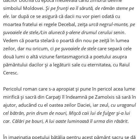
dacilor Dochia cu epoca medievală când zimbrul devine
simbolul Moldovei.
Și pe frunți ea îl sărută, de rămân steme pe
ele
. Iar după ce se asigură că dacii nu vor pieri odată cu
moartea fratelui ei regele Decebal, zeița
urcă negrul-munte, pe
șuvoaiele de stele,/Lin alunecă ș-alene drumul cerului senin
.
Vedem că poarta stelară o poartă din nou pe zeiță în lumea
zeilor, dar nu oricum, ci
pe șuvoaiele de stele
care separă cele
două lumi o altă viziune fantasmagorică a poetului asupra
pământului dacilor și a legăturii sale cu eternitatea, cu Raiul
Ceresc.
Pericolul roman care s-a apropiat și pune în pericol acea lume
mirifică și sacră din Carpați îl îndeamnă pe Zamolxis să sară în
ajutor, aducând cu el oastea zeilor Daciei, iar zeul,
cu uraganul
cel bătrân, prin drum de nouri, Mișcă caii lui de fulger și-a lui
car. Călări pe bouri, A lui oaste luminoasă îl urma din răsărit
.
În imaginația poetului bătălia pentru acest pământ sacru se dă