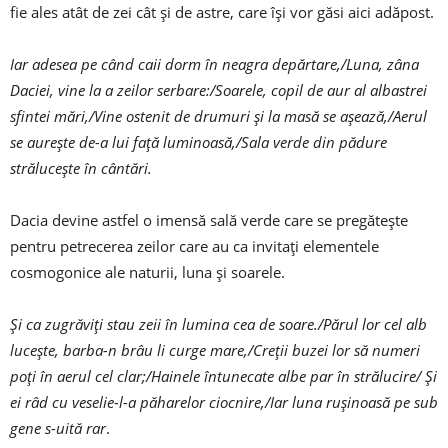
fie ales atât de zei cât și de astre, care își vor găsi aici adăpost.
Iar adesea pe când caii dorm în neagra depărtare,/Luna, zâna
Daciei, vine la a zeilor serbare:/Soarele, copil de aur al albastrei
sfintei mări,/Vine ostenit de drumuri și la masă se așează,/Aerul
se aurește de-a lui față luminoasă,/Sala verde din pădure
strălucește în cântări.
Dacia devine astfel o imensă sală verde care se pregătește
pentru petrecerea zeilor care au ca invitați elementele
cosmogonice ale naturii, luna și soarele.
Și ca zugrăviți stau zeii în lumina cea de soare./Părul lor cel alb
lucește, barba-n brâu li curge mare,/Creții buzei lor să numeri
poți în aerul cel clar;/Hainele întunecate albe par în strălucire/ Și
ei râd cu veselie-l-a păharelor ciocnire,/Iar luna rușinoasă pe sub
gene s-uită rar
.