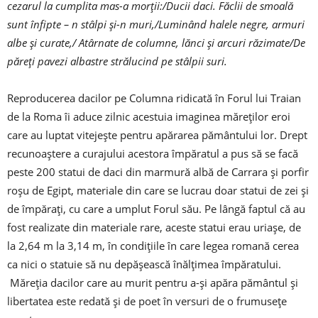
cezarul la cumplita mas-a morții:/Ducii daci. Făclii de smoală
sunt înfipte – n stâlpi și-n muri,/Luminând halele negre, armuri
albe și curate,/ Atârnate de columne, lănci și arcuri răzimate/De
păreți pavezi albastre strălucind pe stâlpii suri.
Reproducerea dacilor pe Columna ridicată în Forul lui Traian
de la Roma îi aduce zilnic acestuia imaginea măreților eroi
care au luptat vitejește pentru apărarea pământului lor. Drept
recunoaștere a curajului acestora împăratul a pus să se facă
peste 200 statui de daci din marmură albă de Carrara și porfir
roșu de Egipt, materiale din care se lucrau doar statui de zei și
de împărați, cu care a umplut Forul său. Pe lângă faptul că au
fost realizate din materiale rare, aceste statui erau uriașe, de
la 2,64 m la 3,14 m, în condițiile în care legea romană cerea
ca nici o statuie să nu depășească înălțimea împăratului.
Măreția dacilor care au murit pentru a-și apăra pământul și
libertatea este redată și de poet în versuri de o frumusețe