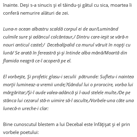
înainte. Deși s-a sinucis și el tăindu-și gâtul cu sica, moartea îi
conferă nemurire alături de zei.
Luna-n ocean albastru scaldă corpul ei de aur/Luminând
culmile sure și adâncul colcântaur,/ Dintru care-ieșit se vâră-n
nouri anticul castel;/ Decebal(palid ca murul văruit în nopți cu
lună/ Se arată în fereastră și-și întinde alba mână/Moartă din
flamida neagră ce-l acoperă pe el.
El vorbește, Și profetic glasu-i seculii pătrunde: Sufletu-i naintea
morții lumineaz-a vremii unde;?Gândul lui o prorocire, vorba lui
mărgăritar;/Și-l aude valea-adâncă și l-aud stelele multe./De pe
stânca lui cezarul stă-n uimire să-l asculte,/Vorbele-una câte una
lunecă-n ureche-i clar:
Bine cunoscutul blestem a lui Decebal este înfățișat și el prin
vorbele poetului: