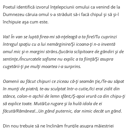
Poetul identifică izvorul înțelepciunii omului ca venind de la
Dumnezeu căruia omul s-a străduit să-i facă chipul și să și-l
închipuie așa cum este.
Vai! În van se luptă firea-mi să-nțeleagă a ta fire!/Tu cuprinzi
întregul spațiu cu a lui nemărginire/Și icoana-ți n-o inventă
omul mic și-n margini strâns./Jucăria sclipitoare de gândiri și de
sentințe./Încurcatele sofisme nu explic a ta ființă/Și asupra
cugetării-ți pe mulți moartea i-a surprins.
Oamenii au făcut chipuri ce ziceau că-ți seamăn ție,/Te-au săpat
în munți de piatră, te-au sculptat într-o cutie,/Ici erai zidit din
stânce, colon-n așchii de lemn sfânt;/Ș-apoi vrură ca din chipu-ți
să explice toate. Mută/La rugare și la hulă idola de ei
făcută/Rămânea!…Un gând puternic, dar nimic decât un gând
.
Din nou trebuie să ne înclinăm frunțile asupra măiestriei