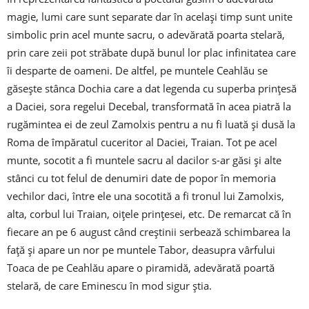
magie, lumi care sunt separate dar în același timp sunt unite
simbolic prin acel munte sacru, o adevărată poarta stelară,
prin care zeii pot străbate după bunul lor plac infinitatea care
îi desparte de oameni. De altfel, pe muntele Ceahlău se
găsește stânca Dochia care a dat legenda cu superba prințesă
a Daciei, sora regelui Decebal, transformată în acea piatră la
rugămintea ei de zeul Zamolxis pentru a nu fi luată și dusă la
Roma de împăratul cuceritor al Daciei, Traian. Tot pe acel
munte, socotit a fi muntele sacru al dacilor s-ar găsi și alte
stânci cu tot felul de denumiri date de popor în memoria
vechilor daci, între ele una socotită a fi tronul lui Zamolxis,
alta, corbul lui Traian, oițele prințesei, etc. De remarcat că în
fiecare an pe 6 august când creștinii serbează schimbarea la
față și apare un nor pe muntele Tabor, deasupra vârfului
Toaca de pe Ceahlău apare o piramidă, adevărată poartă
stelară, de care Eminescu în mod sigur știa.