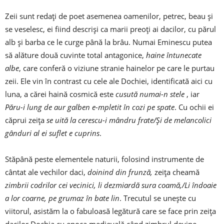
Zeii sunt redați de poet asemenea oamenilor, petrec, beau și
se veselesc, ei fiind descriși ca marii preoți ai dacilor, cu părul
alb și barba ce le curge până la brâu. Numai Eminescu putea
să alăture două cuvinte total antagonice,
haine întunecate
albe
, care conferă o viziune stranie hainelor pe care le purtau
zeii. Ele vin în contrast cu cele ale Dochiei, identificată aici cu
luna, a cărei haină cosmică este
cusută numai-n stele
, iar
Păru-i lung de aur galben e-mpletit în cozi pe spate
. Cu ochii ei
căprui zeița
se uită la cerescu-i mândru frate/Și de melancolici
gânduri al ei suflet e cuprins
.
Stăpână peste elementele naturii, folosind instrumente de
cântat ale vechilor daci,
doinind din frunză,
zeița cheamă
zimbrii codrilor cei vecinici, li dezmiardă sura coamă,/Li îndoaie
a lor coarne, pe grumaz în bate lin
. Trecutul se unește cu
viitorul, asistăm la o fabuloasă legătură care se face prin zeița