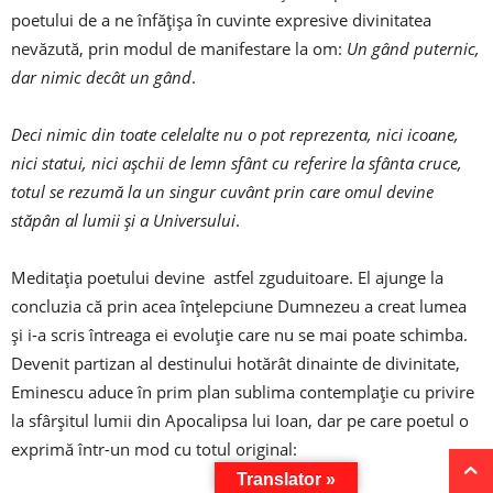
poetului de a ne înfățișa în cuvinte expresive divinitatea
nevăzută, prin modul de manifestare la om:
Un gând puternic,
dar nimic decât un gând
.
Deci nimic din toate celelalte nu o pot reprezenta, nici icoane,
nici statui, nici așchii de lemn sfânt cu referire la sfânta cruce,
totul se rezumă la un singur cuvânt prin care omul devine
stăpân al lumii și a Universului
.
Meditația poetului devine astfel zguduitoare. El ajunge la
concluzia că prin acea înțelepciune Dumnezeu a creat lumea
și i-a scris întreaga ei evoluție care nu se mai poate schimba.
Devenit partizan al destinului hotărât dinainte de divinitate,
Eminescu aduce în prim plan sublima contemplație cu privire
la sfârșitul lumii din Apocalipsa lui Ioan, dar pe care poetul o
exprimă într-un mod cu totul original:
Translator »