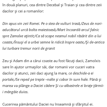
în două planuri, cea dintre Decebal și Traian și cea dintre zeii
dacilor și cei a romanilor:
Din apus vin zeii Romei. Pe o stea de vulturi trasă,/Zeus de nori-
aducătorul urcă bolta maiestoasă,/Mart încoardă arcul falnic
spre Zamolxe ațintit;/Ca să scape neamul nobil răsărit din a lui
coaste,/Însuși el a urbei semne le ridică înspre oaste,/Și de-antica
lui turbare tremur norii de granit
Zeu și Adam din a cărui coaste au fost făcuți dacii, Zamolxis
sare în ajutor urmașilor săi, dar romanii vor cuceri vatra
dacilor și atunci, zeii daci ajung la mare
, ce deschide-a ei
portale,/Se reped pe trepte –nalte și cobor în sure hale.
Până și
marea va plânge
a Daciei cădere Și cu-albastrele ei brațe țărmii-
i mângâie duios
.
Cucerirea pământului Daciei nu înseamnă și sfârșitul ei.