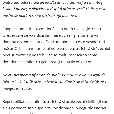
piatră din cetatea cea de ieri./Cedri cad din vârf de munte și
Livanul pustiește./Jidovimea risipită printre secoli rătăcește/ În
pustiu se-nalță-n soare desfrunziții palmieri
.
Epopeea omenirii se continuă cu o nouă civilizație, cea a
Greciei care se va ridica din mare cu zeii și eroii ei și va
domina o vreme istoria. Dar cum nimic nu este veșnic, nici
măcar Orfeu cu miturile lui nu o va salva, astfel că străvechiul
poet și muzician va trebui să se mulțumească să cânte
decăderea elenilor cu gândirea și miturile ei, zeii ei.
De-atunci marea-nfiorată de sublima ei durere,/În imagini de
talazuri, cânt-a Greicie cădere/Și cu-albastrele ei brațe țărmi-i
mângâie-n zadar.
Repetabilitatea continuă, astfel că și acele vechi civilizații care
s-au perindat una după alta vor dispărea în negurile istoriei