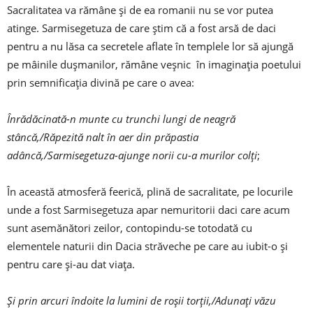
Sacralitatea va rămâne și de ea romanii nu se vor putea
atinge. Sarmisegetuza de care știm că a fost arsă de daci
pentru a nu lăsa ca secretele aflate în templele lor să ajungă
pe mâinile dușmanilor, rămâne veșnic în imaginația poetului
prin semnificația divină pe care o avea:
Înrădăcinată-n munte cu trunchi lungi de neagră
stâncă,/Răpezită nalt în aer din prăpastia
adâncă,/Sarmisegetuza-ajunge norii cu-a murilor colți
;
În această atmosferă feerică, plină de sacralitate, pe locurile
unde a fost Sarmisegetuza apar nemuritorii daci care acum
sunt asemănători zeilor, contopindu-se totodată cu
elementele naturii din Dacia străveche pe care au iubit-o și
pentru care și-au dat viața.
Și prin arcuri îndoite la lumini de roșii torții,/Adunați văzu