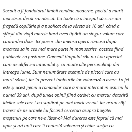
Socotit a fi fondatorul limbii române moderne, poetul a murit
mai sărac decât s-a născut. Cu toate că a început să scrie din
fragedă copilărie și a publicat de la vârsta de 16 ani, când a
sfârșit din viață marele bard avea tipărit un singur volum care
cuprindea doar 63 poezii din imensa operă rămasă după
moartea sa în cea mai mare parte în manuscrise, acestea fiind
publicate ca postume. Oamenii timpului său nu l-au apreciat
cum de altfel s-a întâmplat și cu multe alte personalități din
întreaga lume. Sunt nenumărate exemple de pictori care au
murit săraci, iar în prezent tablourile lor valorează o avere. La fel
este și acest geniu a românilor care a murit internat în ospiciu la
numai 39 ani, după unele opinii fiind otrăvit cu mercur datorită
ideilor sale care i-au supărat pe mai marii vremii. Iar acum câți
trăiesc de pe urmele lui făcând cercetări asupra bogatei
moșteniri pe care ne-a lăsat-o? Mai dureros este faptul că mai
apar și azi unii care îi contestă valoarea și chiar susțin cu