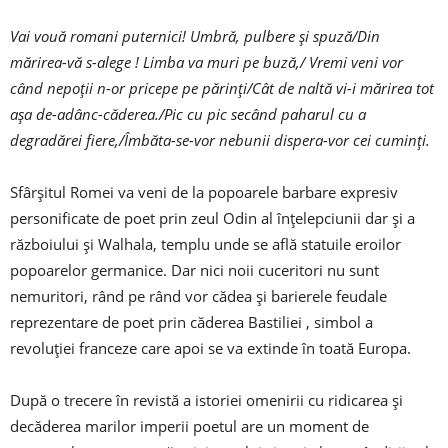
Vai vouă romani puternici! Umbră, pulbere și spuză/Din
mărirea-vă s-alege ! Limba va muri pe buză,/ Vremi veni vor
când nepoții n-or pricepe pe părinți/Cât de naltă vi-i mărirea tot
așa de-adânc-căderea./Pic cu pic secând paharul cu a
degradărei fiere,/Îmbăta-se-vor nebunii dispera-vor cei cuminți.
Sfârșitul Romei va veni de la popoarele barbare expresiv
personificate de poet prin zeul Odin al înțelepciunii dar și a
războiului și Walhala, templu unde se află statuile eroilor
popoarelor germanice. Dar nici noii cuceritori nu sunt
nemuritori, rând pe rând vor cădea și barierele feudale
reprezentare de poet prin căderea Bastiliei , simbol a
revoluției franceze care apoi se va extinde în toată Europa.
După o trecere în revistă a istoriei omenirii cu ridicarea și
decăderea marilor imperii poetul are un moment de