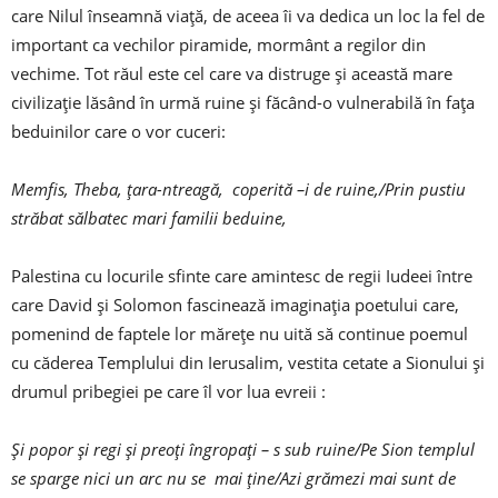
care Nilul înseamnă viață, de aceea îi va dedica un loc la fel de
important ca vechilor piramide, mormânt a regilor din
vechime. Tot răul este cel care va distruge și această mare
civilizație lăsând în urmă ruine și făcând-o vulnerabilă în fața
beduinilor care o vor cuceri:
Memfis, Theba, țara-ntreagă, coperită –i de ruine,/Prin pustiu
străbat sălbatec mari familii beduine,
Palestina cu locurile sfinte care amintesc de regii Iudeei între
care David și Solomon fascinează imaginația poetului care,
pomenind de faptele lor mărețe nu uită să continue poemul
cu căderea Templului din Ierusalim, vestita cetate a Sionului și
drumul pribegiei pe care îl vor lua evreii :
Și popor și regi și preoți îngropați – s sub ruine/Pe Sion templul
se sparge nici un arc nu se mai ține/Azi grămezi mai sunt de