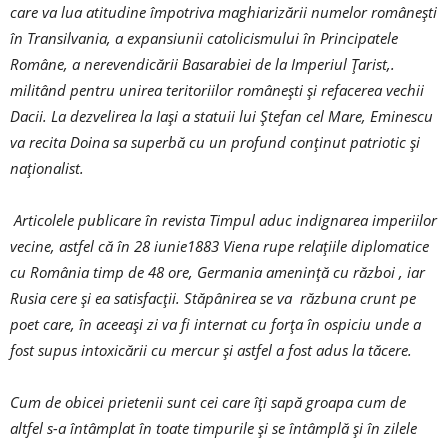
care va lua atitudine împotriva maghiarizării numelor românești
în Transilvania, a expansiunii catolicismului în Principatele
Române, a nerevendicării Basarabiei de la Imperiul Țarist,.
militând pentru unirea teritoriilor românești și refacerea vechii
Dacii. La dezvelirea la Iași a statuii lui Ștefan cel Mare, Eminescu
va recita Doina sa superbă cu un profund conținut patriotic și
naționalist.
Articolele publicare în revista Timpul aduc indignarea imperiilor
vecine, astfel că în 28 iunie1883 Viena rupe relațiile diplomatice
cu România timp de 48 ore, Germania amenință cu război , iar
Rusia cere și ea satisfacții. Stăpânirea se va răzbuna crunt pe
poet care, în aceeași zi va fi internat cu forța în ospiciu unde a
fost supus intoxicării cu mercur și astfel a fost adus la tăcere.
Cum de obicei prietenii sunt cei care îți sapă groapa cum de
altfel s-a întâmplat în toate timpurile și se întâmplă și în zilele