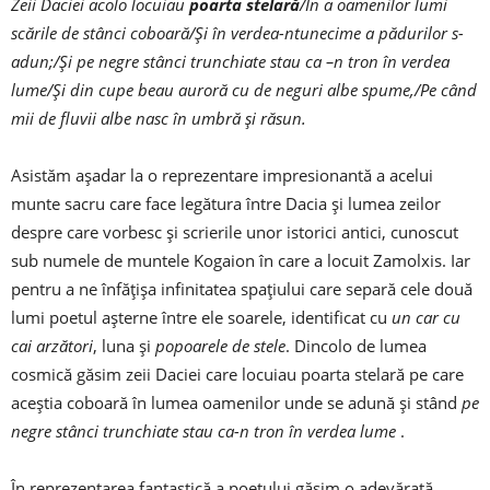
Zeii Daciei acolo locuiau
poarta stelară
/În a oamenilor lumi
scările de stânci coboară/Și în verdea-ntunecime a pădurilor s-
adun;/Și pe negre stânci trunchiate stau ca –n tron în verdea
lume/Și din cupe beau auroră cu de neguri albe spume,/Pe când
mii de fluvii albe nasc în umbră și răsun.
Asistăm așadar la o reprezentare impresionantă a acelui
munte sacru care face legătura între Dacia și lumea zeilor
despre care vorbesc și scrierile unor istorici antici, cunoscut
sub numele de muntele Kogaion în care a locuit Zamolxis. Iar
pentru a ne înfățișa infinitatea spațiului care separă cele două
lumi poetul așterne între ele soarele, identificat cu
un car cu
cai arzători
, luna și
popoarele de stele
. Dincolo de lumea
cosmică găsim zeii Daciei care locuiau poarta stelară pe care
aceștia coboară în lumea oamenilor unde se adună și stând
pe
negre stânci trunchiate stau ca-n tron în verdea lume
.
În reprezentarea fantastică a poetului găsim o adevărată