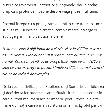
puternice reverberații patriotice și naționale, dar în același
timp cu o profundă filozofie despre viață și destinul lumii.
Poemul începe cu o prefigurare a lumii în care trăim, o lume
supusă răului încă de la creație, care va marca întreaga ei
evoluție și în final o va duce la pieire.
N-au mai spus și alții lumii de-a ei rele să se lase?/Cine-a vrut s-
asculte vorba? Cine-aude? Cui îi pasă?/ Toate au trecut pe lume
numai răul a rămas./O, acele uriașe, însă mute piramide/Cari
stau ca veacuri negre în pustiuri împietrite/Câte-au mai văzut și
ele, ce-ar vorbi d-ar avea glas
.
De la vechile civilizații ale Babilonului și Sumeriei cu ridicarea
și decăderea lor puse pe seama răutății lumii, a plăcerilor în
care au trăit mai marii acelor Imperii, poetul trece la o altă
mare civilizație care a marcat istoria omenirii, Egiptul pentru