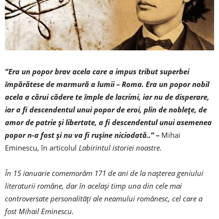
”Era un popor brav acela care a impus tribut superbei
împărătese de marmură a lumii – Roma. Era un popor nobil
acela a cărui cădere te împle de lacrimi, iar nu de disperare,
iar a fi descendentul unui popor de eroi, plin de noblețe, de
amor de patrie și libertate, a fi descendentul unui asemenea
popor n-a fost și nu va fi rușine niciodată..” –
Mihai
Eminescu, în articolul
Labirintul istoriei noastre.
În 15 ianuarie comemorăm 171 de ani de la nașterea geniului
literaturii române, dar în același timp una din cele mai
controversate personalități ale neamului românesc, cel care a
fost Mihail Eminescu.