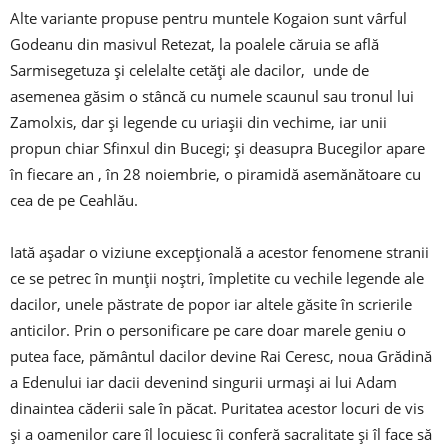
Alte variante propuse pentru muntele Kogaion sunt vârful
Godeanu din masivul Retezat, la poalele căruia se află
Sarmisegetuza și celelalte cetăți ale dacilor, unde de
asemenea găsim o stâncă cu numele scaunul sau tronul lui
Zamolxis, dar și legende cu uriașii din vechime, iar unii
propun chiar Sfinxul din Bucegi; și deasupra Bucegilor apare
în fiecare an , în 28 noiembrie, o piramidă asemănătoare cu
cea de pe Ceahlău.
Iată așadar o viziune excepțională a acestor fenomene stranii
ce se petrec în munții noștri, împletite cu vechile legende ale
dacilor, unele păstrate de popor iar altele găsite în scrierile
anticilor. Prin o personificare pe care doar marele geniu o
putea face, pământul dacilor devine Rai Ceresc, noua Grădină
a Edenului iar dacii devenind singurii urmași ai lui Adam
dinaintea căderii sale în păcat. Puritatea acestor locuri de vis
și a oamenilor care îl locuiesc îi conferă sacralitate și îl face să