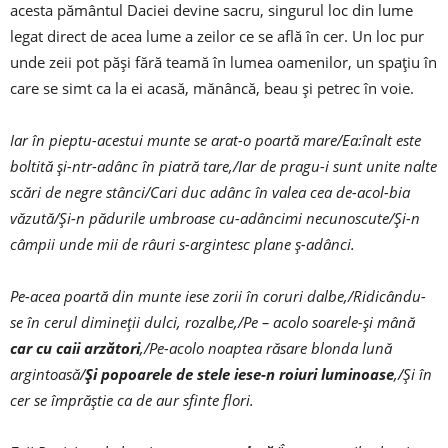
acesta pământul Daciei devine sacru, singurul loc din lume
legat direct de acea lume a zeilor ce se află în cer. Un loc pur
unde zeii pot păși fără teamă în lumea oamenilor, un spațiu în
care se simt ca la ei acasă, mănâncă, beau și petrec în voie.
Iar în pieptu-acestui munte se arat-o poartă mare/Ea:înalt este
boltită și-ntr-adânc în piatră tare,/Iar de pragu-i sunt unite nalte
scări de negre stânci/Cari duc adânc în valea cea de-acol-bia
văzută/Și-n pădurile umbroase cu-adâncimi necunoscute/Și-n
câmpii unde mii de râuri s-argintesc plane ș-adânci.
Pe-acea poartă din munte iese zorii în coruri dalbe,/Ridicându-
se în cerul dimineții dulci, rozalbe,/Pe – acolo soarele-și mână
car cu caii arzători
,/Pe-acolo noaptea răsare blonda lună
argintoasă/
Și popoarele de stele iese-n roiuri luminoase
,/Și în
cer se împrăștie ca de aur sfinte flori.