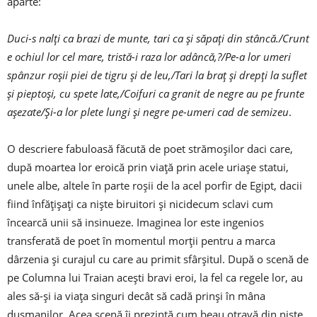
aparte:
Duci-s nalți ca brazi de munte, tari ca și săpați din stâncă./Crunt
e ochiul lor cel mare, tristă-i raza lor adâncă,?/Pe-a lor umeri
spânzur roșii piei de tigru și de leu,/Tari la braț și drepți la suflet
și pieptoși, cu spete late,/Coifuri ca granit de negre au pe frunte
așezate/Și-a lor plete lungi și negre pe-umeri cad de semizeu
.
O descriere fabuloasă făcută de poet strămoșilor daci care,
după moartea lor eroică prin viață prin acele uriașe statui,
unele albe, altele în parte roșii de la acel porfir de Egipt, dacii
fiind înfățișați ca niște biruitori și nicidecum sclavi cum
încearcă unii să insinueze. Imaginea lor este ingenios
transferată de poet în momentul morții pentru a marca
dârzenia și curajul cu care au primit sfârșitul. După o scenă de
pe Columna lui Traian acești bravi eroi, la fel ca regele lor, au
ales să-și ia viața singuri decât să cadă prinși în mâna
dușmanilor. Acea scenă îi prezintă cum beau otravă din niște