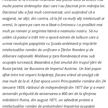
multe poeme strămoșilor daci care l-au fascinat prin măreția lor.
Dacismul său a fost mult controversat, unii susținând că a
exagerat, iar alții, din contra, că la fel ca mulți alți intelectuali ai
vremii, în opera pe care ne-a lăsat-o Eminescu i-a proslăvit mai
mult pe romani și sorgintea latină a neamului nostru. Să nu
uităm că poetul a trăit într-o epocă extrem de tulbure care a
urmat revoluției pașoptiste cu Școala ardeleană și mișcările
intelectualilor români de unificare a Țărilor Române și de
eliberare națională. Moldova și țara Românească erau sub
ocupație turcească, Basarabia a fost smulsă din trupul țării de
Rusia țaristă, iar Bucovina de Imperiul Austriac. Un biet popor
aflat între trei imperii hrăpărețe, fiecare vrând să smulgă cât
mai mult de la el. A fost epoca unirii Principatelor române din 24
ianuarie 1859, războiul de independență din 1877 dar și a marii
aniversări prilejuită de aniversarea a 400 ani de la sfințirea
mănăstirii Putna, din august 1871, un adevărat protest a
intelectualilor români de pretutindeni împotriva ocupației