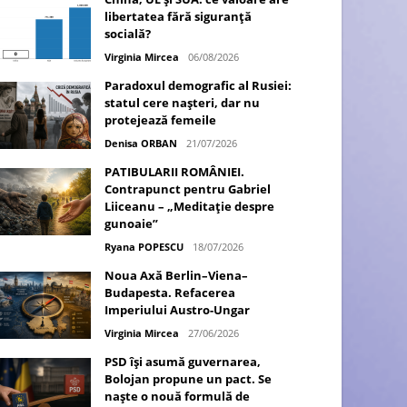
libertatea fără siguranță
socială?
Virginia Mircea
06/08/2026
Paradoxul demografic al Rusiei:
statul cere nașteri, dar nu
protejează femeile
Denisa ORBAN
21/07/2026
PATIBULARII ROMÂNIEI.
Contrapunct pentru Gabriel
Liiceanu – „Meditație despre
gunoaie”
Ryana POPESCU
18/07/2026
Noua Axă Berlin–Viena–
Budapesta. Refacerea
Imperiului Austro-Ungar
Virginia Mircea
27/06/2026
PSD își asumă guvernarea,
Bolojan propune un pact. Se
naște o nouă formulă de