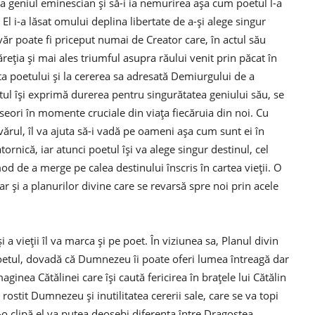
 geniul eminescian și să-i ia nemurirea așa cum poetul l-a
l i-a lăsat omului deplina libertate de a-și alege singur
ăr poate fi priceput numai de Creator care, în actul său
măreția și mai ales triumful asupra răului venit prin păcat în
ta poetului și la cererea sa adresată Demiurgului de a
tul își exprimă durerea pentru singurătatea geniului său, se
seori în momente cruciale din viața fiecăruia din noi. Cu
rul, îl va ajuta să-i vadă pe oameni așa cum sunt ei în
tornică, iar atunci poetul își va alege singur destinul, cel
od de a merge pe calea destinului înscris în cartea vieții. O
ar și a planurilor divine care se revarsă spre noi prin acele
și a vieții îl va marca și pe poet. În viziunea sa, Planul divin
poetul, dovadă că Dumnezeu îi poate oferi lumea întreagă dar
inea Cătălinei care își caută fericirea în brațele lui Cătălin
rostit Dumnezeu și inutilitatea cererii sale, care se va topi
r-o clipă el va putea deosebi diferența între Dragostea