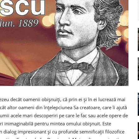
u decât oamenii obișnuiți, că prin ei și în ei lucrează mai
ât altor oameni din înțelepciunea Sa creatoare, care îi ajută
lumii acele mari descoperiri pe care le fac sau acele opere de
ri inimaginabilă pentru mintea omului obișnuit. Este
n dialog impresionant și cu profunde semnificații filozofice