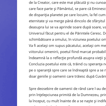
de la Creator, care este mai plăcută și nu cuno
care face parte și Pământul, se pare că Eminesc
de dispariția planetei pe care locuim, la fel cu
eternitate și va merge până dincolo de sfârșitul 
deasupra lui se va aprinde soare după soare, va
Universul făcut pentru el de Părintele Ceresc. 
schimbătoare a omului, în viziunea poetului omul
Va fi același om supus păcatului, același om m
viitorului omenirii, poetul fiind marcat probabil 
îndeamnă la o reflecție profundă asupra vieții și 
Concluzia poetului este că, trăind cu speranța 
pe o speranță spre care se îndreaptă spre a se 
doar geniile și oamenii care trăiesc după Cuvân
Spre deosebire de oamenii de rând care l-au de
prin înțelepciunea primită de la Dumnezeu, prin 
la început, cu mult înainte de a se naște și indi