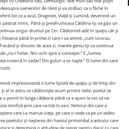
ânești cu Creatorul său, Demiurgul. Mai mult sau mai puțin
t deasupra oamenilor de rând și va străluci ca o făclie în
 oferit tot ce a avut, Dragoste, Viață și Lumină, devenind un
i păstrat nimic. Până și preafrumoasa Cătălina își va găsi un
a continua singur drumul pe Cer. Călătorind atât în spațiu cât și
a întoarce până în
prima zi
care-i va aminti „cum izvorau
 Trecând și dincolo de acea zi, marele geniu își va continua
de „nu-i hotar, Nici ochi spre a cunoaște.” E „lumea
mea-ncearcă în zadar? Din goluri a se naște.” O lume din care
ostit.
lumină impresionantă o lume lipsită de spațiu și de timp din
 și el în astru ce călătorește acum printre stele, poetul se
 a pornit în lunga călătorie până ce a ajuns la noi să ne
e mirifică prin care va trăi în veci. Nimicul din care a
ștere care i-a marcat viața, pe care o vede ca pe
un adânc
erea poetului și nașterea din haosul primordial a astrului care
smice și determină o atitudine de regret pentru darul cu care