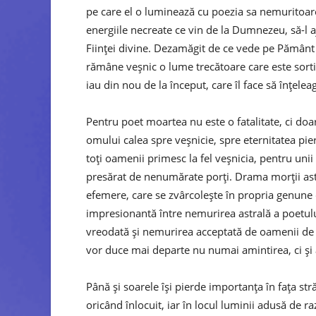
pe care el o luminează cu poezia sa nemuritoare
energiile necreate ce vin de la Dumnezeu, să-l 
Ființei divine. Dezamăgit de ce vede pe Pământ 
rămâne veșnic o lume trecătoare care este sortită
iau din nou de la început, care îl face să înțele
Pentru poet moartea nu este o fatalitate, ci doa
omului calea spre veșnicie, spre eternitatea p
toți oamenii primesc la fel veșnicia, pentru unii
presărat de nenumărate porți. Drama morții ast
efemere, care se zvârcolește în propria genune di
impresionantă între nemurirea astrală a poetului
vreodată și nemurirea acceptată de oamenii de 
vor duce mai departe nu numai amintirea, ci și a
Până și soarele își pierde importanța în fața str
oricând înlocuit, iar în locul luminii adusă de r