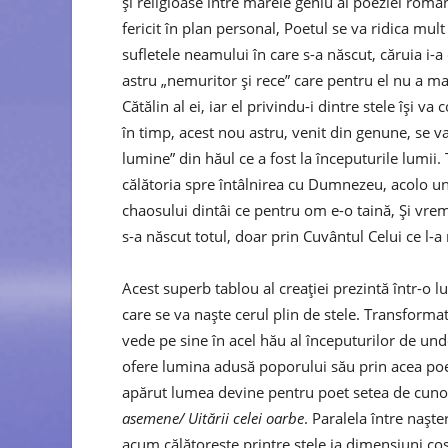
și religioase între marele geniu al poeziei rom
fericit în plan personal, Poetul se va ridica mul
sufletele neamului în care s-a născut, căruia i-a
astru „nemuritor și rece” care pentru el nu a ma
Cătălin al ei, iar el privindu-i dintre stele își v
în timp, acest nou astru, venit din genune, se v
lumine” din hăul ce a fost la începuturile lumii.
călătoria spre întâlnirea cu Dumnezeu, acolo un
chaosului dintâi ce pentru om e-o taină, Și vre
s-a născut totul, doar prin Cuvântul Celui ce l-a r
Acest superb tablou al creației prezintă într-o 
care se va naște cerul plin de stele. Transformat
vede pe sine în acel hău al începuturilor de unde
ofere lumina adusă poporului său prin acea poezi
apărut lumea devine pentru poet setea de cunoa
asemene/ Uitării celei oarbe
. Paralela între nașt
acum călătorește printre stele ia dimensiuni co