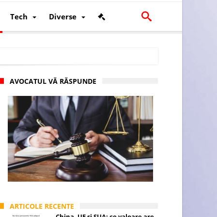
Tech
Diverse
AVOCATUL VĂ RĂSPUNDE
scalității și poziției României în U.E.
ARTICOLE RECENTE
China, UE și SUA: ce valoare are