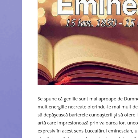
Se spune că geniile sunt mai aproape de Dumneze
mult energiile necreate oferindu-le mai mult dec
să depășească barierele cunoașterii și să ofere 
artă care impresionează prin valoarea lor, uneo
expresiv în acest sens Luceafărul eminescian, u