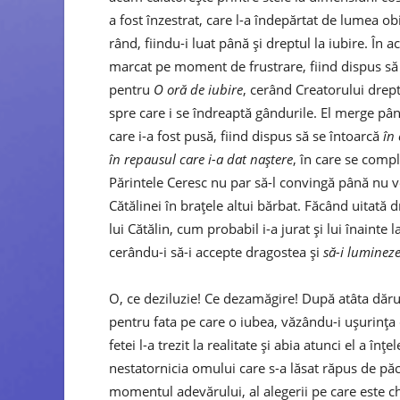
a fost înzestrat, care l-a îndepărtat de lumea obiș
rând, fiindu-i luat până și dreptul la iubire. În
marcat pe moment de frustrare, fiind dispus să r
pentru
O oră de iubire
, cerând Creatorului drept
spre care i se îndreaptă gândurile. El merge pân
care i-a fost pusă, fiind dispus să se întoarcă
în
în repausul care i-a dat naștere
, în care se com
Părintele Ceresc nu par să-l convingă până nu v
Cătălinei în brațele altui bărbat. Făcând uitată 
lui Cătălin, cum probabil i-a jurat și lui înainte la
cerându-i să-i accepte dragostea și
să-i lumineze
O, ce deziluzie! Ce dezamăgire! După atâta dăru
pentru fata pe care o iubea, văzându-i ușurința c
fetei l-a trezit la realitate și abia atunci el a în
nestatornicia omului care s-a lăsat răpus de pă
momentul adevărului, al alegerii pe care este ch