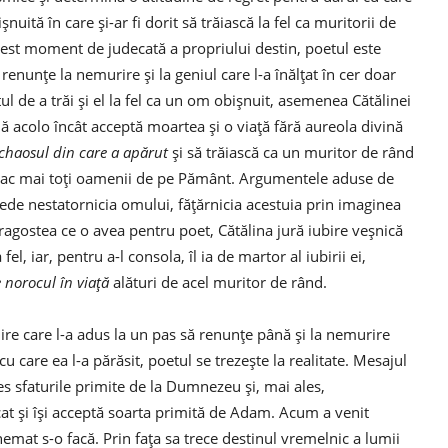
nuită în care și-ar fi dorit să trăiască la fel ca muritorii de
 acest moment de judecată a propriului destin, poetul este
enunțe la nemurire și la geniul care l-a înălțat în cer doar
ul de a trăi și el la fel ca un om obișnuit, asemenea Cătălinei
ă acolo încât acceptă moartea și o viață fără aureola divină
 chaosul din care a apărut
și să trăiască ca un muritor de rând
plac mai toți oamenii de pe Pământ. Argumentele aduse de
ede nestatornicia omului, fățărnicia acestuia prin imaginea
dragostea ce o avea pentru poet, Cătălina jură iubire veșnică
 fel, iar, pentru a-l consola, îl ia de martor al iubirii ei,
 norocul în viață
alături de acel muritor de rând.
ire care l-a adus la un pas să renunțe până și la nemurire
u care ea l-a părăsit, poetul se trezește la realitate. Mesajul
țeles sfaturile primite de la Dumnezeu și, mai ales,
cat și își acceptă soarta primită de Adam. Acum a venit
emat s-o facă. Prin fața sa trece destinul vremelnic a lumii