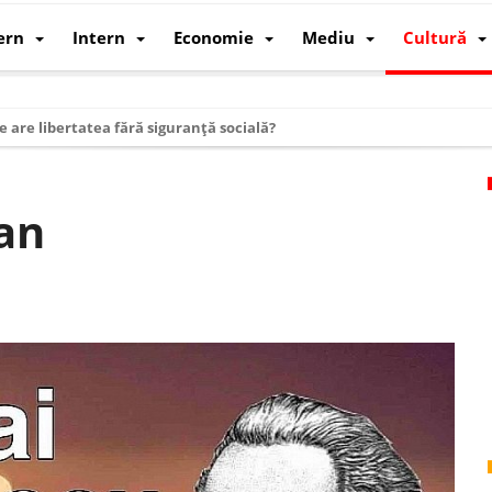
ern
Intern
Economie
Mediu
Cultură
e are libertatea fără siguranță socială?
i mizele din spatele interimatului
 cum au devenit cea mai mare economie a lumii
an
: cum a devenit atelierul lumii și rivalul economic al SUA
: de ce rezistă?
 care revine: o realitate pe care România o simte, nu o spune
ea Europeană. Ce ne așteaptă? – O analiză structurală a demografiei, fi
 supraviețui ca țară
oparticule
p AI pentru a înlocui Nvidia