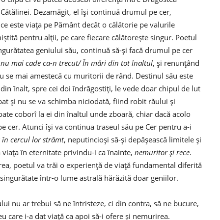
Cătălinei. Dezamăgit, el își continuă drumul pe cer,
i ce este viața pe Pământ decât o călătorie pe valurile
ștită pentru alții, pe care fiecare călătorește singur. Poetul
ngurătatea geniului său, continuă să-și facă drumul pe cer
nu mai cade ca-n trecut/ În mări din tot înaltul
, și renunțând
nu se mai amestecă cu muritorii de rând. Destinul său este
 din înalt, spre cei doi îndrăgostiți, le vede doar chipul de lut
bat și nu se va schimba niciodată, fiind robit răului și
oate coborî la ei din înaltul unde zboară, chiar dacă acolo
pe cer. Atunci își va continua traseul său pe Cer pentru a-i
 în cercul lor strâmt
, neputincioși să-și depășească limitele și
 viața în eternitate privindu-i ca înainte,
nemuritor și rece
.
rea, poetul va trăi o experiență de viață fundamental diferită
 singurătate într-o lume astrală hărăzită doar geniilor.
i nu ar trebui să ne întristeze, ci din contra, să ne bucure,
u care i-a dat viață ca apoi să-i ofere și nemurirea.