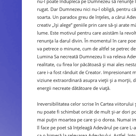
nu-l poate îndupleca pe Dumnezeu să renunțe la
rugat. Dar Dumnezeu nici nu-l obligă, pentru că E
soarta. Un paradox greu de înțeles, a cărui Adev
creativ „își alege” geniile prin care să-și arate 
lume. Este motivul pentru care asistăm la revol
renunța la darul divin. În momentul în care poe
va petrece o minune, cum de altfel se petrec de
Lumina Sa necreată Dumnezeu îi va releva Adevă
realitate, cu firea lor păcătoasă și mai ales nesta
care i-a fost rânduit de Creator. Impresionant m
viziune extraordinară asupra vieții și a morții, d
energii necreate dătătoare de viață.
Ireversibilitatea celor scrise în Cartea viitorului 
nu poate fi schimbat oricât de mult și-ar dori 
mai puțin moartea pe care și-o dorea. Numai imag
îl face pe poet să înțeleagă Adevărul pe care L-a 
ca o himeră la relevarea Adevărului. Astfel, înt