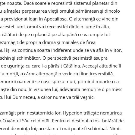
aște noapte. Dacă soarele reprezintă sistemul planetar din
u a înțeles perpetuarea vieții omului pământean și dincolo
m a previzionat Ioan în Apocalipsa. O alternanță ce vine din
acestei lumi, omul va trece astfel dintr-o lume în alta,
 călători de pe o planetă pe alta până ce va umple tot
Dezamăgit de propria dramă și mai ales de firea
 își va continua soarta indiferent unde se va afla în viitor.
eschin și schimbător. O perspectivă pesimistă asupra
de ușurința cu care l-a părăsit Cătălina. Aceeași atitudine îl
a morții, a căror alternanță o vede ca fiind ireversibilă.
nemuririi oamenii se nasc spre a muri, primind moartea ca
naște din nou. În viziunea lui, adevărata nemurire o primesc
tul lui Dumnezeu, a căror nume va trăi veșnic.
zamăgit prin nestatornicia lor, Hyperion trăiește nemurirea
Cuvântul Său cel dintâi. Pentru el destinul a fost hotărât de
ferent de voința lui, acesta nu-i mai poate fi schimbat. Nimic