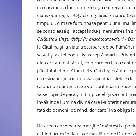
nemărginită a lui Dumnezeu și cea trecătoare a 
Călăuzind singurătăți/ De mișcătoare valuri
. Căc
timpului, o mare furtunoasă pentru unii, mai lini
se consolează și, acceptându-și nemurirea în si
Călăuzind singurătăți/ Pe mișcătoare valuri
./
Dar 
la Cătălina și la viața trecătoare de pe Pământ 
salvat și astfel poetul își acceptă soarta. Privind
din care au fost făcuți, chip care nu li s-a schim
păcatului etern. Atunci el va înțelege că nu se p
este singur, ținându-i tovărășie doar stelele de 
călăuzi pe oameni, care vor continua
să trăiască
să se rupă de păcat, în timp ce el își va continua
Învăluit de Lumina divină care i-a oferit nemuri
față de oamenii de rând, dar care îl va obliga la
De aceea aniversarea morții pământești a poetulu
el fiind acum în Raiul ceresc alături de Dumneze