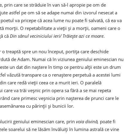
, prin care se străduie în van să-l apropie pe om de
ajute astfel pe om să se adape numai din izvorul nesecat a
poetul va pricepe că acea lume nu poate fi salvată, că ea va
 morții. O repetabilitate a vieții și a morții, oameni care o
agă că
Din sânul veciniciului ieri/ Trăiește azi ce moare
.
r o treaptă spre un nou început, portița care deschide
ierdută de Adam. Numai că în viziunea geniului eminescian nu
 este un dat din naștere în timp ce pentru alții este un drum
fel văzută transpare ca o renaștere perpetuă a acestei lumi
n care redă vieții ceea ce a murit ieri. O paralelă
 care va trăi veșnic prin opera sa fără a se mai repeta
rând care primesc veșnicia prin nașterea de prunci care le
semănarea cu părinții și bunicii lor.
ălucirii geniului eminescian care, prin
voia divină,
poate fi
azele soarelui să ne lăsăm învăluiți în lumina astrală ce vine