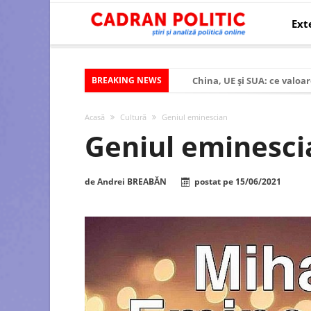
Ext
BREAKING NEWS
China, UE și SUA: ce valoar
Criza politică prelungită ș
Acasă
Cultură
Geniul eminescian
Modelul economic al SUA:
Geniul eminesci
Modelul economic al Chinei
Modelul economic al Rusiei
de
Andrei BREABĂN
postat pe
15/06/2021
Occidentul obosit și Estul
Viitorul României în Uniun
România – ROExit pentru a
Controlul minții prin nan
Huawei dezvoltă un nou ci