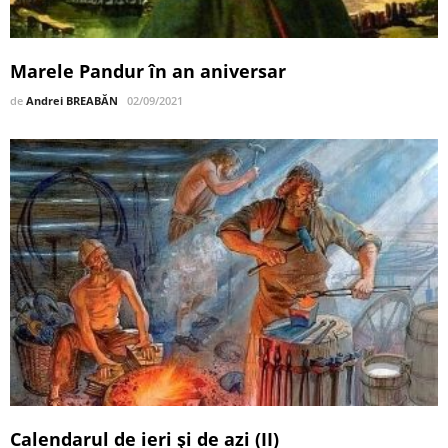
Marele Pandur în an aniversar
de
Andrei BREABĂN
02/09/2021
Calendarul de ieri și de azi (II)