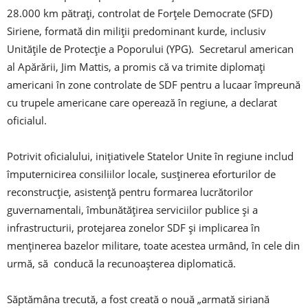
28.000 km pătrați, controlat de Forțele Democrate (SFD)
Siriene, formată din miliții predominant kurde, inclusiv
Unitățile de Protecție a Poporului (YPG). Secretarul american
al Apărării, Jim Mattis, a promis că va trimite diplomați
americani în zone controlate de SDF pentru a lucaar împreună
cu trupele americane care operează în regiune, a declarat
oficialul.
Potrivit oficialului, inițiativele Statelor Unite în regiune includ
împuternicirea consiliilor locale, susținerea eforturilor de
reconstrucție, asistență pentru formarea lucrătorilor
guvernamentali, îmbunătățirea serviciilor publice și a
infrastructurii, protejarea zonelor SDF și implicarea în
menținerea bazelor militare, toate acestea urmând, în cele din
urmă, să conducă la recunoașterea diplomatică.
Săptămâna trecută, a fost creată o nouă „armată siriană