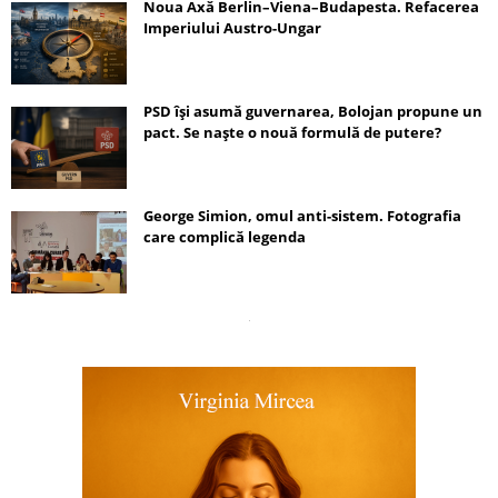
Noua Axă Berlin–Viena–Budapesta. Refacerea
Imperiului Austro-Ungar
PSD își asumă guvernarea, Bolojan propune un
pact. Se naște o nouă formulă de putere?
George Simion, omul anti-sistem. Fotografia
care complică legenda