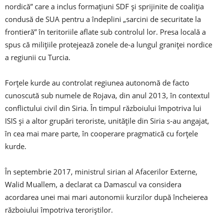
nordică” care a inclus formațiuni SDF și sprijinite de coaliția
condusă de SUA pentru a îndeplini „sarcini de securitate la
frontieră” în teritoriile aflate sub controlul lor. Presa locală a
spus că milițiile protejează zonele de-a lungul graniței nordice
a regiunii cu Turcia.
Forțele kurde au controlat regiunea autonomă de facto
cunoscută sub numele de Rojava, din anul 2013, în contextul
conflictului civil din Siria. În timpul războiului împotriva lui
ISIS și a altor grupări teroriste, unitățile din Siria s-au angajat,
în cea mai mare parte, în cooperare pragmatică cu forțele
kurde.
În septembrie 2017, ministrul sirian al Afacerilor Externe,
Walid Muallem, a declarat ca Damascul va considera
acordarea unei mai mari autonomii kurzilor după încheierea
războiului împotriva teroriștilor.