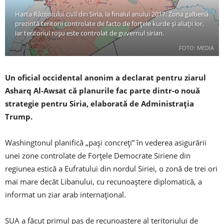
Harta Războiului civil din Siria, la finalul anului 2017. Zona galbenă
prezintă teritorii controlate de facto de forțele kurde și aliații lor,
iar teritoriul roșu este controlat de guvernul sirian.
FOTO: MEDIA
Un oficial occidental anonim a declarat pentru ziarul
Asharq Al-Awsat că planurile fac parte dintr-o nouă
strategie pentru Siria, elaborată de Administrația
Trump.
Washingtonul planifică „pași concreți” în vederea asigurării
unei zone controlate de Forțele Democrate Siriene din
regiunea estică a Eufratului din nordul Siriei, o zonă de trei ori
mai mare decât Libanului, cu recunoaștere diplomatică, a
informat un ziar arab internațional.
SUA a făcut primul pas de recunoaștere al teritoriului de