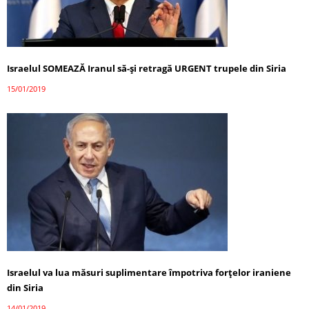
Israelul SOMEAZĂ Iranul să-și retragă URGENT trupele din Siria
15/01/2019
Israelul va lua măsuri suplimentare împotriva forţelor iraniene
din Siria
14/01/2019