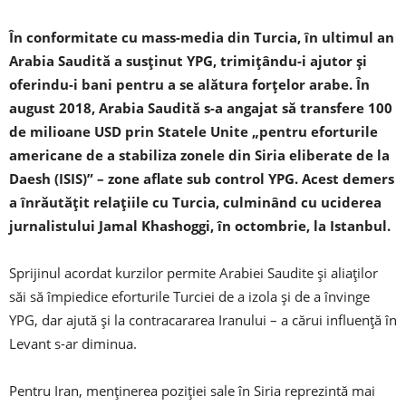
În conformitate cu mass-media din Turcia, în ultimul an
Arabia Saudită a susținut YPG, trimițându-i ajutor și
oferindu-i bani pentru a se alătura forțelor arabe. În
august 2018, Arabia Saudită s-a angajat să transfere 100
de milioane USD prin Statele Unite „pentru eforturile
americane de a stabiliza zonele din Siria eliberate de la
Daesh (ISIS)” – zone aflate sub control YPG. Acest demers
a înrăutățit relațiile cu Turcia, culminând cu uciderea
jurnalistului Jamal Khashoggi, în octombrie, la Istanbul.
Sprijinul acordat kurzilor permite Arabiei Saudite și aliaților
săi să împiedice eforturile Turciei de a izola și de a învinge
YPG, dar ajută și la contracararea Iranului – a cărui influență în
Levant s-ar diminua.
Pentru Iran, menținerea poziției sale în Siria reprezintă mai