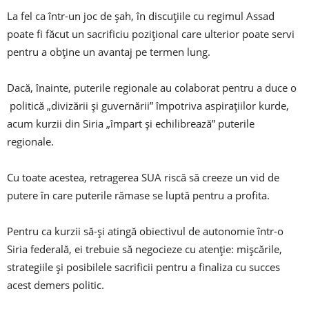
La fel ca într-un joc de șah, în discuțiile cu regimul Assad
poate fi făcut un sacrificiu pozițional care ulterior poate servi
pentru a obține un avantaj pe termen lung.
Dacă, înainte, puterile regionale au colaborat pentru a duce o
politică „divizării și guvernării” împotriva aspirațiilor kurde,
acum kurzii din Siria „împart și echilibrează” puterile
regionale.
Cu toate acestea, retragerea SUA riscă să creeze un vid de
putere în care puterile rămase se luptă pentru a profita.
Pentru ca kurzii să-și atingă obiectivul de autonomie într-o
Siria federală, ei trebuie să negocieze cu atenție: mișcările,
strategiile și posibilele sacrificii pentru a finaliza cu succes
acest demers politic.