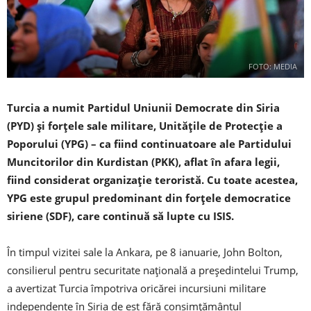
FOTO: MEDIA
Turcia a numit Partidul Uniunii Democrate din Siria
(PYD) și forțele sale militare, Unitățile de Protecție a
Poporului (YPG) – ca fiind continuatoare ale Partidului
Muncitorilor din Kurdistan (PKK), aflat în afara legii,
fiind considerat organizație teroristă. Cu toate acestea,
YPG este grupul predominant din forțele democratice
siriene (SDF), care continuă să lupte cu ISIS.
În timpul vizitei sale la Ankara, pe 8 ianuarie, John Bolton,
consilierul pentru securitate națională a președintelui Trump,
a avertizat Turcia împotriva oricărei incursiuni militare
independente în Siria de est fără consimțământul