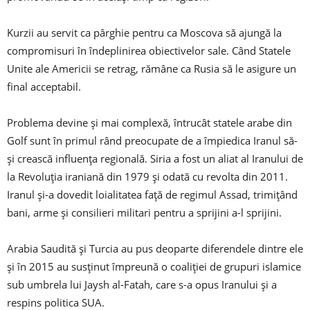
Kurzii au servit ca pârghie pentru ca Moscova să ajungă la
compromisuri în îndeplinirea obiectivelor sale. Când Statele
Unite ale Americii se retrag, rămâne ca Rusia să le asigure un
final acceptabil.
Problema devine și mai complexă, întrucât statele arabe din
Golf sunt în primul rând preocupate de a împiedica Iranul să-
și crească influența regională. Siria a fost un aliat al Iranului de
la Revoluția iraniană din 1979 și odată cu revolta din 2011.
Iranul și-a dovedit loialitatea față de regimul Assad, trimițând
bani, arme și consilieri militari pentru a sprijini a-l sprijini.
Arabia Saudită și Turcia au pus deoparte diferendele dintre ele
și în 2015 au susținut împreună o coaliției de grupuri islamice
sub umbrela lui Jaysh al-Fatah, care s-a opus Iranului și a
respins politica SUA.