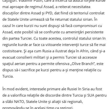
câștiguri. Vladimir Putin, care a încercă să aducă forțele kurde
mai aproape de regimul Assad, a reiterat necesitatea
discuțiilor dintre Assad și PYD, dat fiind că teritoriul controlat
de Statele Unite urmează să fie returnat statului sirian. În
cazul în care kurzii nu sunt dispuși să facă compromisuri cu
Assad, este posibil să se confrunte cu amenințări persistente
din partea Turciei. Cu toate acestea, controlul statului sirian în
regiunile kurde ar face ca viitoarele intervenții turce să fie mai
costisitoare. Și așa cum Rusia a ilustrat deja în Afrin, când și-a
evacuat consilierii militari și a permis Turciei să acceseze
spațiul aerian pentru a permite ofensiva „Olive Branch”, este
dispus să-i sacrifice pe kurzi pentru a-și menține relațiile cu
Turcia.
În mod evident, interesele primare ale Rusiei în Siria au fost
de a valorifica relațiile de discordie dintre Turcia și SUA pentru
a slăbi NATO, Statele Unite și aliații săi regionali,
promovându-se în același timp ca regizori.