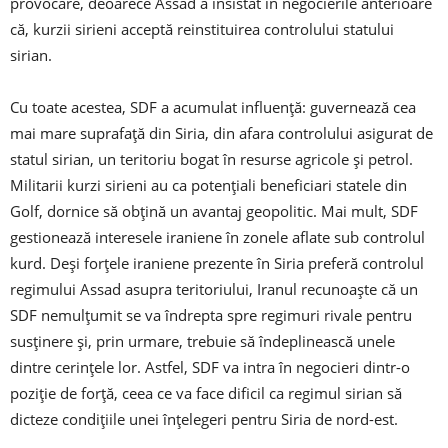
provocare, deoarece Assad a insistat în negocierile anterioare
că, kurzii sirieni acceptă reinstituirea controlului statului
sirian.
Cu toate acestea, SDF a acumulat influență: guvernează cea
mai mare suprafață din Siria, din afara controlului asigurat de
statul sirian, un teritoriu bogat în resurse agricole și petrol.
Militarii kurzi sirieni au ca potențiali beneficiari statele din
Golf, dornice să obțină un avantaj geopolitic. Mai mult, SDF
gestionează interesele iraniene în zonele aflate sub controlul
kurd. Deși forțele iraniene prezente în Siria preferă controlul
regimului Assad asupra teritoriului, Iranul recunoaște că un
SDF nemulțumit se va îndrepta spre regimuri rivale pentru
susținere și, prin urmare, trebuie să îndeplinească unele
dintre cerințele lor. Astfel, SDF va intra în negocieri dintr-o
poziție de forță, ceea ce va face dificil ca regimul sirian să
dicteze condițiile unei înțelegeri pentru Siria de nord-est.