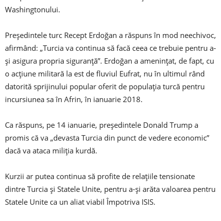
Washingtonului.
Președintele turc Recept Erdoğan a răspuns în mod neechivoc,
afirmând: „Turcia va continua să facă ceea ce trebuie pentru a-
și asigura propria siguranță”. Erdoğan a amenințat, de fapt, cu
o acțiune militară la est de fluviul Eufrat, nu în ultimul rând
datorită sprijinului popular oferit de populația turcă pentru
incursiunea sa în Afrin, în ianuarie 2018.
Ca răspuns, pe 14 ianuarie, președintele Donald Trump a
promis că va „devasta Turcia din punct de vedere economic”
dacă va ataca miliția kurdă.
Kurzii ar putea continua să profite de relațiile tensionate
dintre Turcia și Statele Unite, pentru a-și arăta valoarea pentru
Statele Unite ca un aliat viabil Împotriva ISIS.