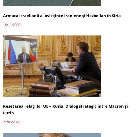
Armata israeliană a lovit ținte iraniene și Hezbollah în Siria
18/11/2020
Resetarea relațiilor UE – Rusia. Dialog strategic între Macron și
Putin
27/06/2020