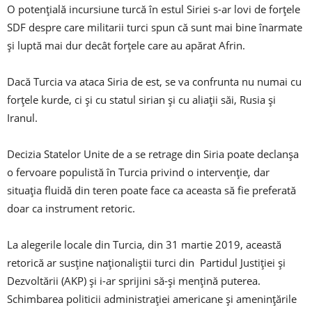
O potențială incursiune turcă în estul Siriei s-ar lovi de forțele
SDF despre care militarii turci spun că sunt mai bine înarmate
și luptă mai dur decât forțele care au apărat Afrin.
Dacă Turcia va ataca Siria de est, se va confrunta nu numai cu
forțele kurde, ci și cu statul sirian și cu aliații săi, Rusia și
Iranul.
Decizia Statelor Unite de a se retrage din Siria poate declanșa
o fervoare populistă în Turcia privind o intervenție, dar
situația fluidă din teren poate face ca aceasta să fie preferată
doar ca instrument retoric.
La alegerile locale din Turcia, din 31 martie 2019, această
retorică ar susține naționaliștii turci din Partidul Justiției și
Dezvoltării (AKP) și i-ar sprijini să-și mențină puterea.
Schimbarea politicii administrației americane și amenințările