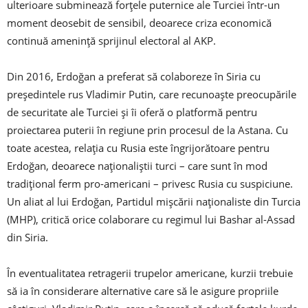
ulterioare subminează forțele puternice ale Turciei într-un
moment deosebit de sensibil, deoarece criza economică
continuă amenință sprijinul electoral al AKP.
Din 2016, Erdoğan a preferat să colaboreze în Siria cu
președintele rus Vladimir Putin, care recunoaște preocupările
de securitate ale Turciei și îi oferă o platformă pentru
proiectarea puterii în regiune prin procesul de la Astana. Cu
toate acestea, relația cu Rusia este îngrijorătoare pentru
Erdoğan, deoarece naționaliștii turci – care sunt în mod
tradițional ferm pro-americani – privesc Rusia cu suspiciune.
Un aliat al lui Erdoğan, Partidul mișcării naționaliste din Turcia
(MHP), critică orice colaborare cu regimul lui Bashar al-Assad
din Siria.
În eventualitatea retragerii trupelor americane, kurzii trebuie
să ia în considerare alternative care să le asigure propriile