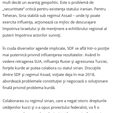
mult decât un avantaj geopolitic. Este o problemă de
„securititate” critică pentru existența statului iranian. Pentru
Teheran, Siria stabilă sub regimul Assad – unde își poate
exercita influența, acționează ca mijloc de descurajare
împotriva Israelului și de menținere a echilibrului regional al
puterii împotriva actorilor sunniți.
În ciuda diverselor agende implicate, SDF se află într-o poziție
mai puternică privind influențarea rezultatelor. Având în
vedere retragerea SUA, influența Rusiei și agresiunea Turciei,
forțele kurde ar putea colabora cu statul sirian. Discuțiile
dintre SDF și regimul Assad, inițiate deja în mai 2018,
abordează problemele constituției și negociază o soluționare
finală privind problema kurdă.
Colaborarea cu regimul sirian, care a negat istoric drepturile
cetățenilor kurzi și s-a opus proiectului federalist, va fi o