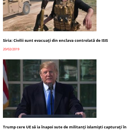
Siria: Civilii sunt evacuați din enclava controlată de ISIS
20/02/2019
Trump cere UE să ia înapoi sute de militanţi islamişti capturaţi în