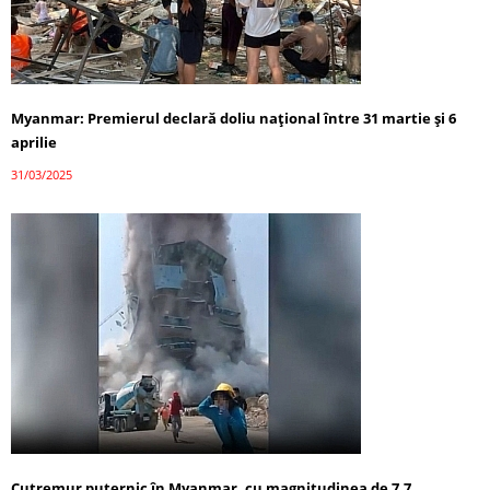
Myanmar: Premierul declară doliu național între 31 martie și 6
aprilie
31/03/2025
Cutremur puternic în Myanmar, cu magnitudinea de 7,7