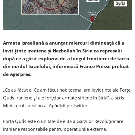
Armata israeliană a anunţat miercuri dimineaţă că a
lovit ţinte iraniene și Hezbollah în Siria ca represalii
după ce a găsit explozivi de-a lungul frontierei de facto
din nordul Israelului, informează France Presse preluat
de Agerpres.
„Ce au făcut e. Ce am făcut noi: tocmai am lovit ţinte ale Forţei
Quds iraniene şi ale forţelor armate siriene în Siria”, a scris
Ministerul isrealian al Apărării pe Twitter.
Forţa Quds este o unitate de elită a Gărzilor Revoluţionare
iraniene responsabile pentru operaţiunile externe.