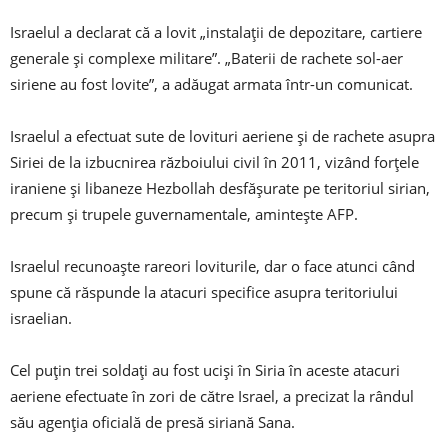
Israelul a declarat că a lovit „instalaţii de depozitare, cartiere
generale şi complexe militare”. „Baterii de rachete sol-aer
siriene au fost lovite”, a adăugat armata într-un comunicat.
Israelul a efectuat sute de lovituri aeriene şi de rachete asupra
Siriei de la izbucnirea războiului civil în 2011, vizând forţele
iraniene şi libaneze Hezbollah desfăşurate pe teritoriul sirian,
precum şi trupele guvernamentale, aminteşte AFP.
Israelul recunoaşte rareori loviturile, dar o face atunci când
spune că răspunde la atacuri specifice asupra teritoriului
israelian.
Cel puţin trei soldaţi au fost ucişi în Siria în aceste atacuri
aeriene efectuate în zori de către Israel, a precizat la rândul
său agenţia oficială de presă siriană Sana.