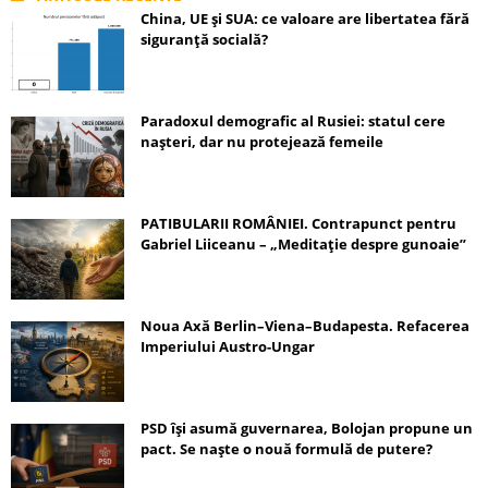
China, UE și SUA: ce valoare are libertatea fără
siguranță socială?
Paradoxul demografic al Rusiei: statul cere
nașteri, dar nu protejează femeile
PATIBULARII ROMÂNIEI. Contrapunct pentru
Gabriel Liiceanu – „Meditație despre gunoaie”
Noua Axă Berlin–Viena–Budapesta. Refacerea
Imperiului Austro-Ungar
PSD își asumă guvernarea, Bolojan propune un
pact. Se naște o nouă formulă de putere?