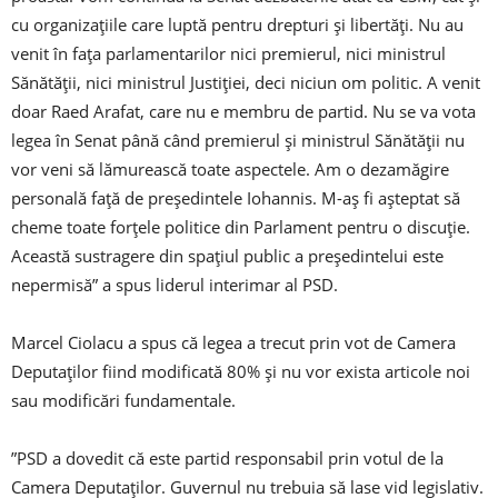
cu organizaţiile care luptă pentru drepturi şi libertăţi. Nu au
venit în faţa parlamentarilor nici premierul, nici ministrul
Sănătăţii, nici ministrul Justiţiei, deci niciun om politic. A venit
doar Raed Arafat, care nu e membru de partid. Nu se va vota
legea în Senat până când premierul şi ministrul Sănătăţii nu
vor veni să lămurească toate aspectele. Am o dezamăgire
personală faţă de preşedintele Iohannis. M-aş fi aşteptat să
cheme toate forţele politice din Parlament pentru o discuţie.
Această sustragere din spaţiul public a preşedintelui este
nepermisă” a spus liderul interimar al PSD.
Marcel Ciolacu a spus că legea a trecut prin vot de Camera
Deputaţilor fiind modificată 80% și nu vor exista articole noi
sau modificări fundamentale.
”PSD a dovedit că este partid responsabil prin votul de la
Camera Deputaţilor. Guvernul nu trebuia să lase vid legislativ.