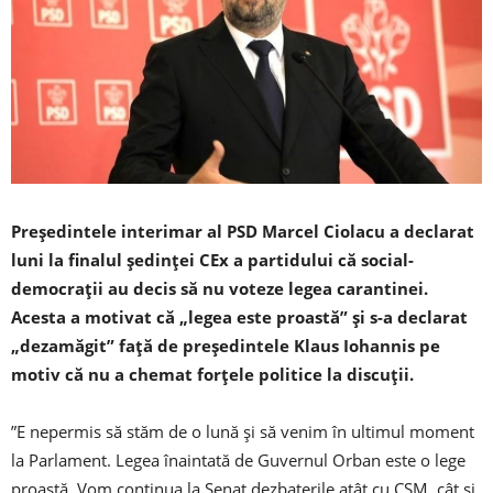
Preşedintele interimar al PSD Marcel Ciolacu a declarat
luni la finalul şedinţei CEx a partidului că social-
democraţii au decis să nu voteze legea carantinei.
Acesta a motivat că „legea este proastă” şi s-a declarat
„dezamăgit” faţă de preşedintele Klaus Iohannis pe
motiv că nu a chemat forţele politice la discuţii.
”E nepermis să stăm de o lună şi să venim în ultimul moment
la Parlament. Legea înaintată de Guvernul Orban este o lege
proastă. Vom continua la Senat dezbaterile atât cu CSM, cât şi