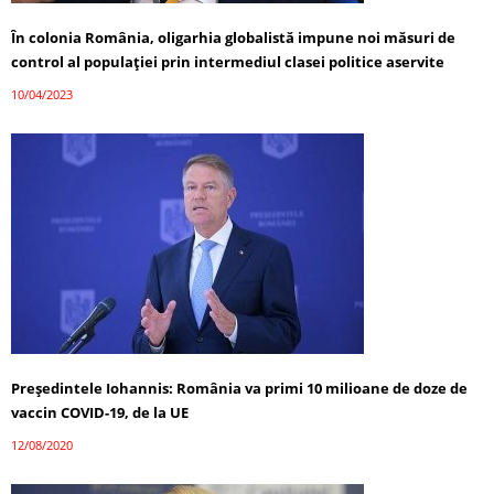
În colonia România, oligarhia globalistă impune noi măsuri de
control al populației prin intermediul clasei politice aservite
10/04/2023
Președintele Iohannis: România va primi 10 milioane de doze de
vaccin COVID-19, de la UE
12/08/2020