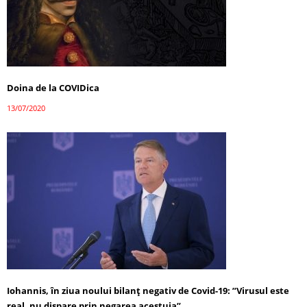
Doina de la COVIDica
13/07/2020
Iohannis, în ziua noului bilanţ negativ de Covid-19: ”Virusul este
real, nu dispare prin negarea acestuia”