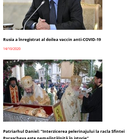
Rusia a înregistrat al doilea vaccin anti-COVID-19
14/10/2020
Patriarhul Daniel: ”Interzicerea pelerinajului la racla Sfintei
Parascheva este nemaiîntâlnită în istorie”