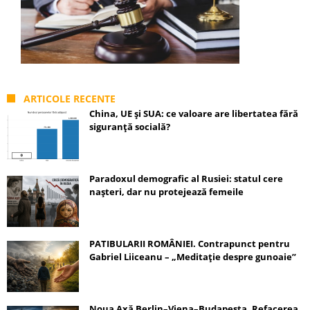
ARTICOLE RECENTE
China, UE și SUA: ce valoare are libertatea fără
siguranță socială?
Paradoxul demografic al Rusiei: statul cere
nașteri, dar nu protejează femeile
PATIBULARII ROMÂNIEI. Contrapunct pentru
Gabriel Liiceanu – „Meditație despre gunoaie”
Noua Axă Berlin–Viena–Budapesta. Refacerea