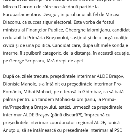
Mircea Diaconu de către aceste două partide la
Europarlamentare. Desigur, în jurul unui alt fel de Mircea
Diaconu, ca succes sigur electoral. Este vorba de fostul
ministru al Finanţelor Publice, Gheorghe Ialomiţianu, candidat
redutabil la Primăria Braşovului, susţinut şi de o largă coaliţie
civică şi de una politică. Candidat care, după ultimele sondaje
interne, îl spulberă categoric, de la distanţă, în această ecuaţie,
pe George Scripcaru, fără drept de apel.
După ce, zilele trecute, preşedintele interimar ALDE Braşov,
Dionisie Manole, s-a întâlnit cu preşedintele interimar Pro-
România, Mihai Mohaci, pe o terasă la Ghimbav, ca să bată
palma pentru un tandem Mohaci-Ialomiţianu, la Primă­
ria/Preşedinţia Braşovului, astăzi, urmează ca preşedintele
interimar ALDE Braşov (până diseară?!), împreună cu
preşedintele interimar coordonator regional ALDE, Ionică
Anuţoiu, să se întâlnească cu preşedintele interimar al PSD