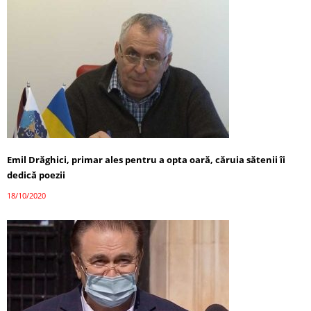
Emil Drăghici, primar ales pentru a opta oară, căruia sătenii îi
dedică poezii
18/10/2020