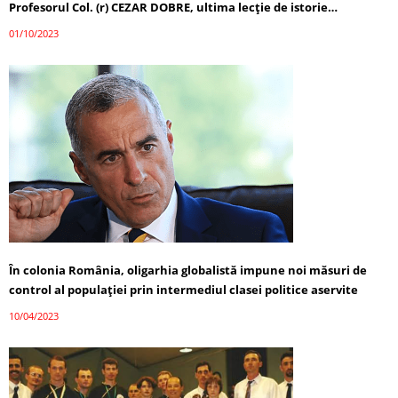
Profesorul Col. (r) CEZAR DOBRE, ultima lecţie de istorie…
01/10/2023
În colonia România, oligarhia globalistă impune noi măsuri de
control al populației prin intermediul clasei politice aservite
10/04/2023