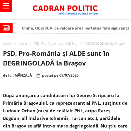
China, UE și SUA: ce valoare are libertatea fără siguranță
socială?
Criza politică prelungită și mizele din spatele
Acasă
Intern
PSD, Pro-România și ALDE sunt în DEGRINGOLADĂ la Brașov
interimatului
Modelul economic al SUA: cum au devenit cea mai mare
PSD, Pro-România și ALDE sunt în
economie a lumii
Modelul economic al Chinei: cum a devenit atelierul
DEGRINGOLADĂ la Brașov
lumii și rivalul economic al SUA
Modelul economic al Rusiei: de ce rezistă?
de
Ion MÂNZALĂ
postat pe
09/07/2020
Occidentul obosit și Estul care revine: o realitate pe care
România o simte, nu o spune
Viitorul României în Uniunea Europeană. Ce ne
După anunţarea candidaturii lui George Scripcaru la
așteaptă? – O analiză structurală a demografiei,
România – ROExit pentru a supraviețui ca țară
Primăria Braşovului, ca reprezentant al PNL, susţinut de
fiscalității și poziției României în U.E.
Controlul minții prin nanoparticule
Ludovic Orban (nu şi de celălalt PNL, aripa Rareş
Huawei dezvoltă un nou cip AI pentru a înlocui Nvidia
Bogdan, all inclusive Iohannis, Turcan etc.), partidele
din Braşov se află într-o mare degringoladă. Nu ştiu care