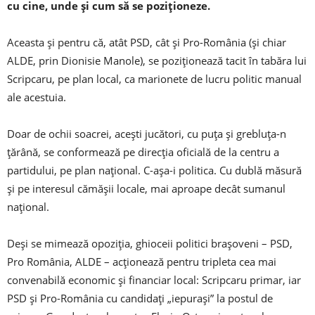
cu cine, unde şi cum să se poziţioneze.
Aceasta şi pentru că, atât PSD, cât şi Pro-România (şi chiar
ALDE, prin Dionisie Manole), se poziţionează tacit în tabăra lui
Scripcaru, pe plan local, ca marionete de lucru politic manual
ale acestuia.
Doar de ochii soacrei, aceşti jucători, cu puţa şi grebluţa-n
ţărână, se conformează pe direcţia oficială de la centru a
partidului, pe plan naţional. C-aşa-i politica. Cu dublă măsură
şi pe interesul cămăşii locale, mai aproape decât sumanul
naţional.
Deşi se mimează opoziţia, ghioceii politici braşoveni – PSD,
Pro România, ALDE – acţionează pentru tripleta cea mai
convenabilă economic şi financiar local: Scripcaru primar, iar
PSD şi Pro-România cu candidaţi „iepuraşi” la postul de