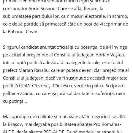
primar. Gen doctorul senator Florin Orţan şi protexul
consumator Sorin Susanu. Care se află, fiecare, la
subjumătatea partidului lor, ca nimicuri electorale. În schimb,
cele două partide să primească câte un post de viceprimar de
la Babanul Covid.
Singurul candidat anunţat oficial şi cu potenţial de a-l învinge
pe actualul pre­şedinte al Consiliului Judeţean Adrian Veştea,
într-o luptă politică adevărată la alegerile locale, este fostul
prefect Marian Rasaliu, care ar putea deveni clar preşedinte al
Consiliului Judeţean, dacă va fi susţinut de această majoritate
politică triplă. Că vrea şi Căncescu, verde în pat cu Scripcaru
galben-căcăniu, cu care îşi jură solidaritate în suferinţă, nem
cu putinţă…
Mai aproape de realitate şi mai avansată în negocieri se află,
la Braşov, mai degrabă posibilitatea alianţei Pro România-
ALDE, decât alianţa PSD-ALDE. După modelul susţinerii lui