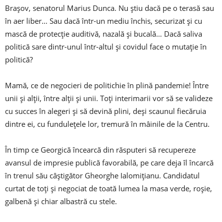
Braşov, senatorul Marius Dunca. Nu ştiu dacă pe o terasă sau
în aer liber… Sau dacă într-un mediu închis, securizat şi cu
mască de protecţie auditivă, nazală şi bucală… Dacă saliva
politică sare dintr-unul într-altul şi covidul face o mutaţie în
politică?
Mamă, ce de negocieri de politichie în plină pandemie! Între
unii şi alţii, între alţii şi unii. Toţi interimarii vor să se valideze
cu succes în alegeri şi să devină plini, deşi scaunul fiecăruia
dintre ei, cu funduleţele lor, tremură în mâinile de la Centru.
În timp ce Georgică încearcă din răsputeri să recupereze
avansul de impresie publică favorabilă, pe care deja îl încarcă
în trenul său câştigător Gheorghe Ialo­miţianu. Candidatul
curtat de toţi şi negociat de toată lumea la masa verde, roşie,
galbenă şi chiar albastră cu stele.