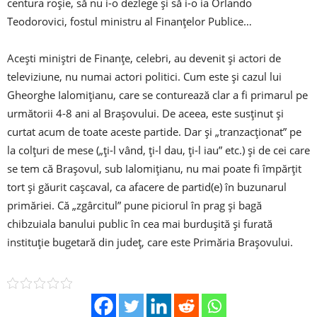
centura roşie, să nu i-o dezlege şi să i-o ia Orlando
Teodorovici, fostul ministru al Finanţelor Publice…
Aceşti miniştri de Finanţe, celebri, au devenit şi actori de
televiziune, nu numai actori politici. Cum este şi cazul lui
Gheorghe Ialomiţianu, care se conturează clar a fi primarul pe
următorii 4-8 ani al Braşovului. De aceea, este susţinut şi
curtat acum de toate aceste partide. Dar şi „tranzacţionat” pe
la colţuri de mese („ţi-l vând, ţi-l dau, ţi-l iau” etc.) şi de cei care
se tem că Braşovul, sub Ialomiţianu, nu mai poate fi împărţit
tort şi găurit caşcaval, ca afacere de partid(e) în buzunarul
primăriei. Că „zgârcitul” pune piciorul în prag şi bagă
chibzuiala banului public în cea mai burduşită şi furată
instituţie bugetară din judeţ, care este Primăria Braşovului.