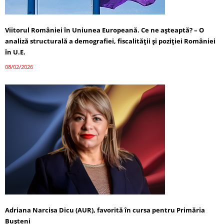
Viitorul României în Uniunea Europeană. Ce ne așteaptă? – O
analiză structurală a demografiei, fiscalității și poziției României
în U.E.
08/02/2026
Adriana Narcisa Dicu (AUR), favorită în cursa pentru Primăria
Bușteni