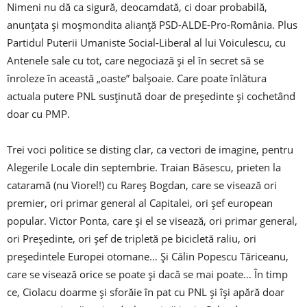
Nimeni nu dă ca sigură, deocamdată, ci doar probabilă,
anunţata şi moşmondita alianţă PSD-ALDE-Pro-România. Plus
Partidul Puterii Umaniste Social-Liberal al lui Voiculescu, cu
Antenele sale cu tot, care negociază şi el în secret să se
înroleze în această „oaste” balşoaie. Care poate înlătura
actuala putere PNL susţinută doar de preşe­dinte şi cochetând
doar cu PMP.
Trei voci politice se disting clar, ca vectori de imagine, pentru
Alegerile Locale din septembrie. Traian Băsescu, prieten la
cataramă (nu Viorel!) cu Rareş Bogdan, care se visează ori
premier, ori primar general al Capitalei, ori şef european
popular. Victor Ponta, care şi el se visează, ori primar general,
ori Preşedinte, ori şef de tripletă pe bicicletă raliu, ori
preşedintele Europei otomane… Şi Călin Popescu Tăriceanu,
care se visează orice se poate şi dacă se mai poate… În timp
ce, Ciolacu doarme şi sforăie în pat cu PNL şi îşi apără doar