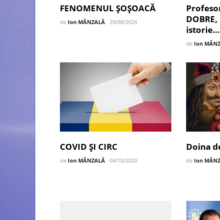
FENOMENUL ȘOȘOACĂ
Profesor
DOBRE, u
de
Ion MÂNZALĂ
29/08/2024
istorie…
de
Ion MÂN
COVID ȘI CIRC
Doina d
de
Ion MÂNZALĂ
04/10/2020
de
Ion MÂN