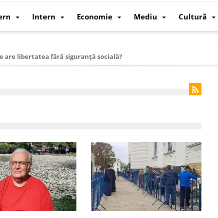
ern
Intern
Economie
Mediu
Cultură
e are libertatea fără siguranță socială?
i mizele din spatele interimatului
 cum au devenit cea mai mare economie a lumii
: cum a devenit atelierul lumii și rivalul economic al SUA
: de ce rezistă?
 care revine: o realitate pe care România o simte, nu o spune
ea Europeană. Ce ne așteaptă? – O analiză structurală a demografiei, fi
 supraviețui ca țară
oparticule
p AI pentru a înlocui Nvidia