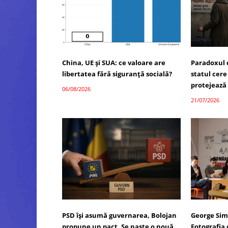
China, UE și SUA: ce valoare are
Paradoxul 
libertatea fără siguranță socială?
statul cere
protejează
06/08/2026
21/07/2026
PSD își asumă guvernarea, Bolojan
George Sim
propune un pact. Se naște o nouă
Fotografia