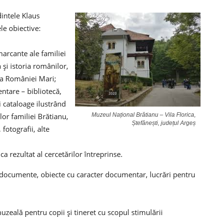
dintele Klaus
le obiective:
marcante ale familiei
 şi istoria românilor,
a României Mari;
tare – bibliotecă,
şi cataloage ilustrând
lor familiei Brătianu,
Muzeul Național Brătianu – Vila Florica,
Ștefănești, județul Argeș
fotografii, alte
a rezultat al cercetărilor întreprinse.
e documente, obiecte cu caracter documentar, lucrări pentru
muzeală pentru copii şi tineret cu scopul stimulării