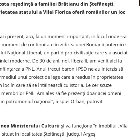
fosta reşedinţă a familiei Brătianu din Ştefăneşti,
ietatea statului a Vilei Florica oferă românilor un loc
 azi prezent, aici, la un moment important, în locul unde s-a
un moment de continuitate în zidirea unei Romanii puternice.
i Național Liberal, un partid pro-civilizație care s-a asociat
ei moderne. De 30 de ani, noi, liberalii, am venit aici la
înființarea a PNL. Anul trecut baronii PSD ne-au interzis să
termediul unui proiect de lege care a readus în proprietatea
loc în care să se întâlnească cu istoria. Le cer scuze
 membrilor PNL. Am ales să fie prezenți doar acei omeni
a în patromoniul național”, a spus Orban, potrivit
inea Ministerului Culturii
și va funcționa în imobilul „Vila
situat în localitatea Ştefăneşti, judeţul Argeş.