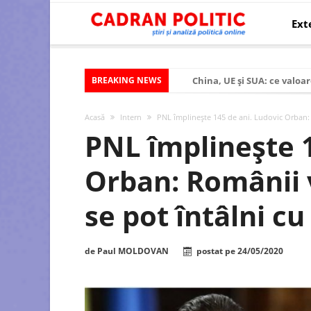
Ext
BREAKING NEWS
China, UE și SUA: ce valoar
Criza politică prelungită ș
Acasă
Intern
PNL împlinește 145 de ani. Ludovic Orban: 
Modelul economic al SUA:
PNL împlinește 1
Modelul economic al Chinei
Orban: Românii 
Modelul economic al Rusiei
Occidentul obosit și Estul
se pot întâlni cu
Viitorul României în Uniun
România – ROExit pentru a
de
Paul MOLDOVAN
postat pe
24/05/2020
Controlul minții prin nan
Huawei dezvoltă un nou ci