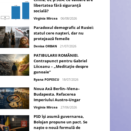
libertatea fără siguranță
socială?
Virginia Mircea
06/08/2026
Paradoxul demografic al Rusiei:
statul cere nașteri, dar nu
protejează femeile
Denisa ORBAN
21/07/2026
PATIBULARII ROMÂNIEI.
Contrapunct pentru Gabriel
Liiceanu – „Meditație despre
gunoaie”
Ryana POPESCU
18/07/2026
Noua Axă Berlin–Viena–
Budapesta. Refacerea
Imperiului Austro-Ungar
Virginia Mircea
27/06/2026
PSD își asumă guvernarea,
Bolojan propune un pact. Se
naște o nouă formulă de