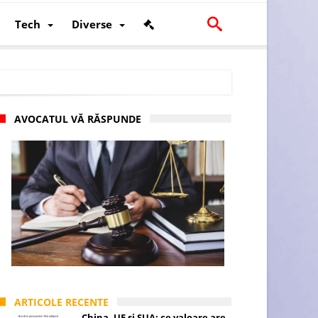
Tech
Diverse
AVOCATUL VĂ RĂSPUNDE
scalității și poziției României în U.E.
ARTICOLE RECENTE
China, UE și SUA: ce valoare are