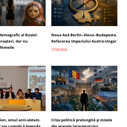
demografic al Rusiei:
Noua Axă Berlin–Viena–Budapesta.
 nașteri, dar nu
Refacerea Imperiului Austro-Ungar
 femeile
27/06/2026
ion, omul anti-sistem.
Criza politică prelungită și mizele
 care complică legenda
din spatele interimatului