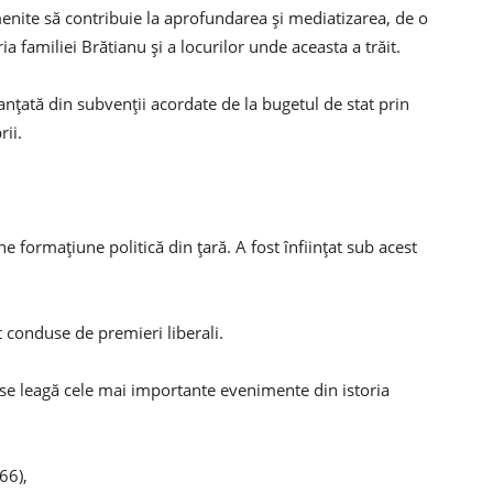
 menite să contribuie la aprofundarea şi mediatizarea, de o
 familiei Brătianu şi a locurilor unde aceasta a trăit.
anţată din subvenţii acordate de la bugetul de stat prin
rii.
e formațiune politică din țară. A fost înființat sub acest
 conduse de premieri liberali.
l se leagă cele mai importante evenimente din istoria
66),