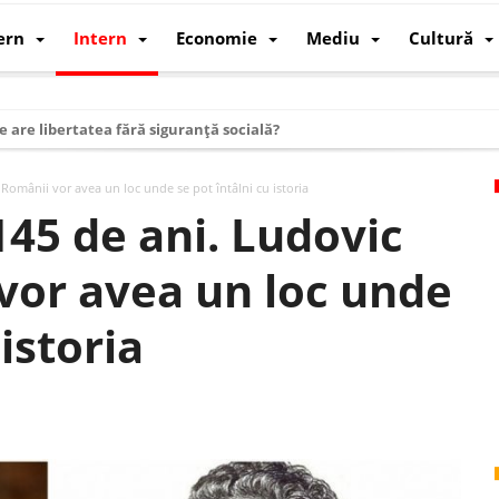
ern
Intern
Economie
Mediu
Cultură
e are libertatea fără siguranță socială?
i mizele din spatele interimatului
Românii vor avea un loc unde se pot întâlni cu istoria
 cum au devenit cea mai mare economie a lumii
45 de ani. Ludovic
: cum a devenit atelierul lumii și rivalul economic al SUA
vor avea un loc unde
: de ce rezistă?
 care revine: o realitate pe care România o simte, nu o spune
 istoria
ea Europeană. Ce ne așteaptă? – O analiză structurală a demografiei, fi
 supraviețui ca țară
oparticule
p AI pentru a înlocui Nvidia