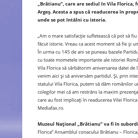
„Brătianu”, care are sediul în Vila Florica, 
Argeș. Acesta a spus că readucerea în propr
unde se pot întâlni cu istoria.
„Am o mare satisfacție sufletească că pot să fiu
făcut istorie. Vreau ca acest moment să fie și 
În urma cu 145 de ani se puneau bazele Partidulu
cu toate mometele importante ale istoriei Români
Vila Florica să sărbătorim aniversarea datei de 
venim aici și să aniversăm partidul. Și, prin in
statului Vila Florica, putem să dăm românilor un 
colegilor mei că am restrâns la maxim prezența
care au fost implicați în readucerea Vilei Floric
Mediafax.ro.
Muzeul Naţional „Brătianu” va fi în subord
Florica” Ansamblul conacului Brătianu – Florica, 