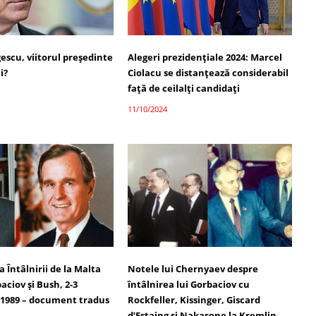
escu, viitorul președinte
Alegeri prezidențiale 2024: Marcel
i?
Ciolacu se distanțează considerabil
față de ceilalți candidați
11/10/2024
Întâlnirii de la Malta
Notele lui Chernyaev despre
aciov și Bush, 2-3
întâlnirea lui Gorbaciov cu
1989 – document tradus
Rockfeller, Kissinger, Giscard
d’Estaing și Nakasone la Kremlin,