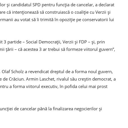
lor și candidatul SPD pentru funcția de cancelar, a declarat
re că intenționează să construiască o coaliție cu Verzii și
anii au votat să îi trimită în opoziție pe conservatorii lui
t 3 partide – Social Democrații, Verzii și FDP – și, prin
i țării – că acestea 3 ar trebui să formeze viitorul guvern”,
, Olaf Scholz a revendicat dreptul de a forma noul guvern,
e de Crăciun. Armin Laschet, rivalul său creștin democrat, a
entru a forma viitorul executiv, în pofida celui mai prost
cției de cancelar până la finalizarea negocierilor și