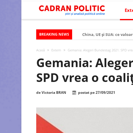
Ext
BREAKING NEWS
China, UE și SUA: ce valoar
Criza politică prelungită ș
Acasă
Extern
Gemania: Alegeri Bundestag 2021. SPD vrea
Modelul economic al SUA:
Gemania: Aleger
Modelul economic al Chinei
SPD vrea o coali
Modelul economic al Rusiei
Occidentul obosit și Estul
de
Victoria BRAN
postat pe
27/09/2021
Viitorul României în Uniun
România – ROExit pentru a
Controlul minții prin nan
Huawei dezvoltă un nou ci