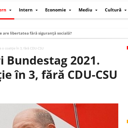
ern
Intern
Economie
Mediu
Cultură
e are libertatea fără siguranță socială?
i mizele din spatele interimatului
 o coaliție în 3, fără CDU-CSU
 cum au devenit cea mai mare economie a lumii
i Bundestag 2021.
: cum a devenit atelierul lumii și rivalul economic al SUA
ție în 3, fără CDU-CSU
: de ce rezistă?
 care revine: o realitate pe care România o simte, nu o spune
ea Europeană. Ce ne așteaptă? – O analiză structurală a demografiei, fi
 supraviețui ca țară
oparticule
p AI pentru a înlocui Nvidia