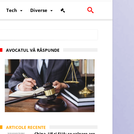
Tech
Diverse
AVOCATUL VĂ RĂSPUNDE
scalității și poziției României în U.E.
ARTICOLE RECENTE
China, UE și SUA: ce valoare are