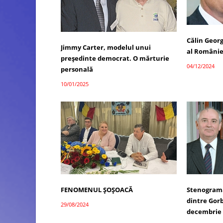
Călin Georg
Jimmy Carter, modelul unui
al Românie
președinte democrat. O mărturie
04/12/2024
personală
10/01/2025
FENOMENUL ȘOȘOACĂ
Stenograma 
dintre Gorb
29/08/2024
decembrie 