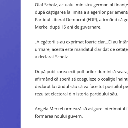
Olaf Scholz, actualul ministru german al finanțe
după câștigarea la limită a alegerilor parlamenta
Partidul Liberal Democrat (FDP), afirmând că germ
Merkel după 16 ani de guvernare.
„Alegătorii s-au exprimat foarte clar…Ei au întări
urmare, acesta este mandatul clar dat de cetățeni
a declarat Scholz.
După publicarea exit poll-urilor duminică seara
afirmând că speră să coaguleze o coaliție înaint
declarat la rândul său că va face tot posibilul p
rezultat electoral din istoria partidului său.
Angela Merkel urmează să asigure interimatul fun
formarea noului guvern.