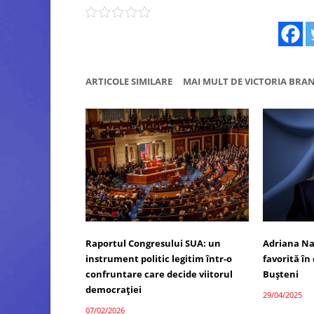
ARTICOLE SIMILARE
MAI MULT DE VICTORIA BRA
Raportul Congresului SUA: un
Adriana Na
instrument politic legitim într-o
favorită în
confruntare care decide viitorul
Bușteni
democrației
29/04/2025
07/02/2026