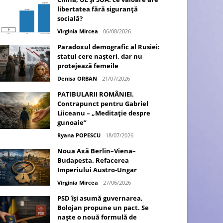
libertatea fără siguranță
socială?
Virginia Mircea
06/08/2026
Paradoxul demografic al Rusiei:
statul cere nașteri, dar nu
protejează femeile
Denisa ORBAN
21/07/2026
PATIBULARII ROMÂNIEI.
Contrapunct pentru Gabriel
Liiceanu – „Meditație despre
gunoaie”
Ryana POPESCU
18/07/2026
Noua Axă Berlin–Viena–
Budapesta. Refacerea
Imperiului Austro-Ungar
Virginia Mircea
27/06/2026
PSD își asumă guvernarea,
Bolojan propune un pact. Se
naște o nouă formulă de