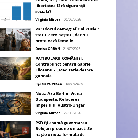
libertatea fără siguranță
socială?
Virginia Mircea
06/08/2026
Paradoxul demografic al Rusiei:
statul cere nașteri, dar nu
protejează femeile
Denisa ORBAN
21/07/2026
PATIBULARII ROMÂNIEI.
Contrapunct pentru Gabriel
Liiceanu – „Meditație despre
gunoaie”
Ryana POPESCU
18/07/2026
Noua Axă Berlin–Viena–
Budapesta. Refacerea
Imperiului Austro-Ungar
Virginia Mircea
27/06/2026
PSD își asumă guvernarea,
Bolojan propune un pact. Se
naște o nouă formulă de