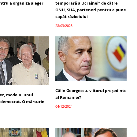
ntru a organiza alegeri
temporară a Ucrainei” de către
ONU, SUA, parteneri pentru a pune
capăt războiului
28/03/2025
Călin Georgescu, viitorul președinte
er, modelul unui
al României?
 democrat. O mărturie
04/12/2024