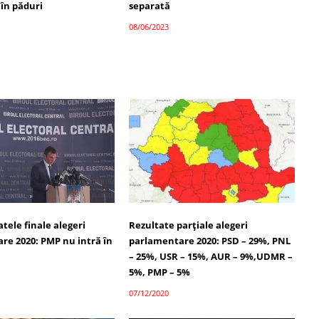
 în păduri
separată
08/06/2023
atele finale alegeri
Rezultate parțiale alegeri
re 2020: PMP nu intră în
parlamentare 2020: PSD – 29%, PNL
– 25%, USR – 15%, AUR – 9%,UDMR –
5%, PMP – 5%
07/12/2020