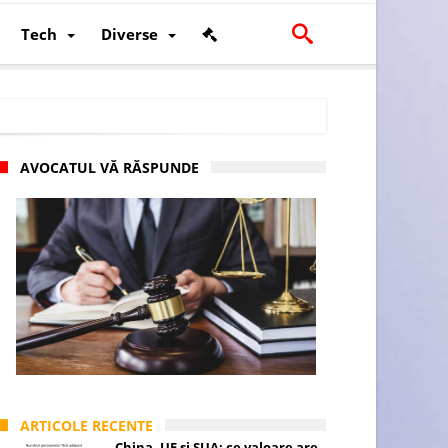
Tech
Diverse
AVOCATUL VĂ RĂSPUNDE
scalității și poziției României în U.E.
ARTICOLE RECENTE
China, UE și SUA: ce valoare are