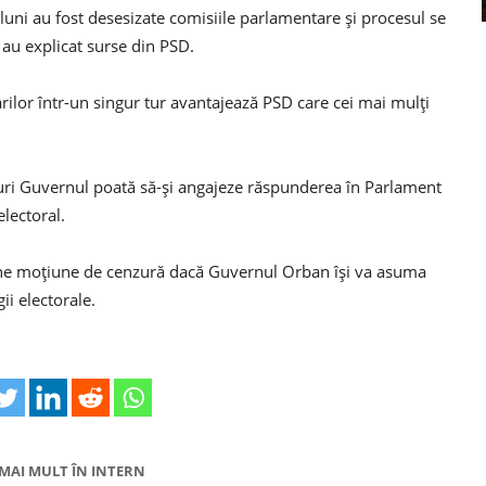
că luni au fost desesizate comisiile parlamentare și procesul se
, au explicat surse din PSD.
rilor într-un singur tur avantajează PSD care cei mai mulți
ururi Guvernul poată să-și angajeze răspunderea în Parlament
lectoral.
une moțiune de cenzură dacă Guvernul Orban își va asuma
i electorale.
MAI MULT ÎN INTERN