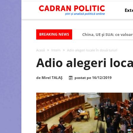
Ext
BREAKING NEWS
China, UE și SUA: ce valoar
Criza politică prelungită ș
Acasă
Intern
Adio alegeri locale în două tururi
Modelul economic al SUA:
Adio alegeri loca
Modelul economic al Chinei
Modelul economic al Rusiei
de
Mirel TALAȘ
postat pe
16/12/2019
Occidentul obosit și Estul
Viitorul României în Uniun
România – ROExit pentru a
Controlul minții prin nan
Huawei dezvoltă un nou ci