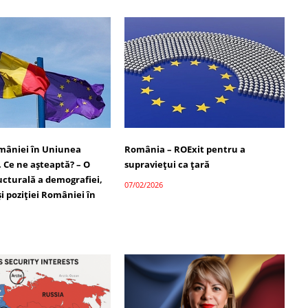
omâniei în Uniunea
România – ROExit pentru a
 Ce ne așteaptă? – O
supraviețui ca țară
ucturală a demografiei,
07/02/2026
 și poziției României în