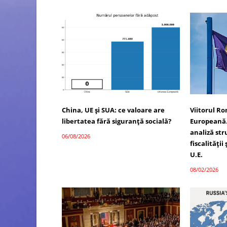
China, UE și SUA: ce valoare are
Viitorul R
libertatea fără siguranță socială?
Europeană.
analiză str
06/08/2026
fiscalității
U.E.
08/02/2026