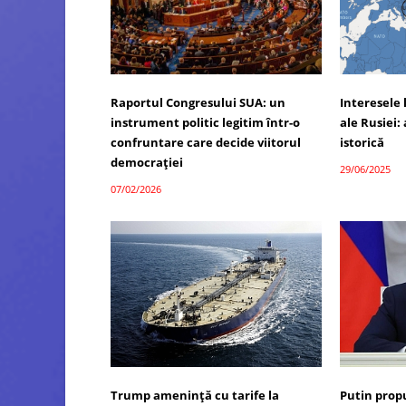
Raportul Congresului SUA: un
Interesele 
instrument politic legitim într-o
ale Rusiei: 
confruntare care decide viitorul
istorică
democrației
29/06/2025
07/02/2026
Trump amenință cu tarife la
Putin prop