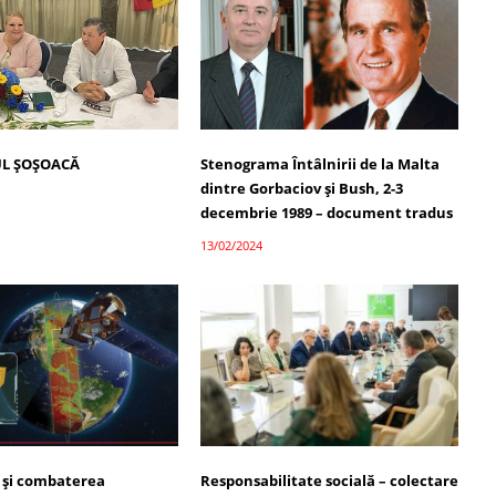
L ȘOȘOACĂ
Stenograma Întâlnirii de la Malta
dintre Gorbaciov și Bush, 2-3
decembrie 1989 – document tradus
13/02/2024
 și combaterea
Responsabilitate socială – colectare