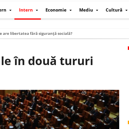
ern
Intern
Economie
Mediu
Cultură
e are libertatea fără siguranță socială?
i mizele din spatele interimatului
 cum au devenit cea mai mare economie a lumii
le în două tururi
: cum a devenit atelierul lumii și rivalul economic al SUA
: de ce rezistă?
 care revine: o realitate pe care România o simte, nu o spune
ea Europeană. Ce ne așteaptă? – O analiză structurală a demografiei, fi
 supraviețui ca țară
oparticule
p AI pentru a înlocui Nvidia