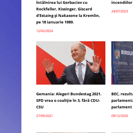
întâlnirea lui Gorbaciov cu
incendiilor
Rockfeller, Kissinger, Giscard
24/07/2023
d’Estaing și Nakasone la Kremlin,
pe 18 ianuarie 1989.
12/02/2024
Gemania: Alegeri Bundestag 2021.
BEC, rezult
SPD vrea o coaliție în 3, fără CDU-
parlamenta
CSU
parlament
27/09/2021
09/12/2020