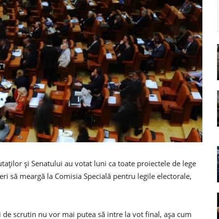
ților și Senatului au votat luni ca toate proiectele de lege
eri să meargă la Comisia Specială pentru legile electorale,
 de scrutin nu vor mai putea să intre la vot final, așa cum