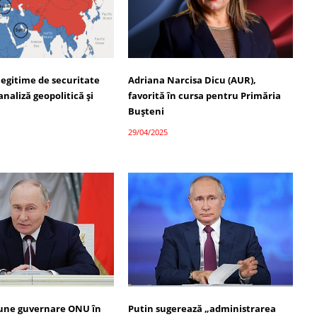
legitime de securitate
Adriana Narcisa Dicu (AUR),
analiză geopolitică și
favorită în cursa pentru Primăria
Bușteni
29/04/2025
une guvernare ONU în
Putin sugerează „administrarea