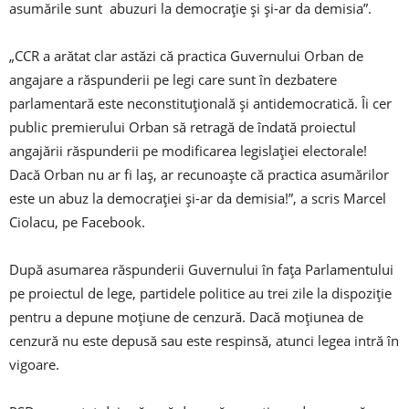
asumările sunt abuzuri la democraţie şi şi-ar da demisia”.
„CCR a arătat clar astăzi că practica Guvernului Orban de
angajare a răspunderii pe legi care sunt în dezbatere
parlamentară este neconstituţională şi antidemocratică. Îi cer
public premierului Orban să retragă de îndată proiectul
angajării răspunderii pe modificarea legislaţiei electorale!
Dacă Orban nu ar fi laş, ar recunoaşte că practica asumărilor
este un abuz la democraţiei şi-ar da demisia!”, a scris Marcel
Ciolacu, pe Facebook.
După asumarea răspunderii Guvernului în faţa Parlamentului
pe proiectul de lege, partidele politice au trei zile la dispoziţie
pentru a depune moţiune de cenzură. Dacă moţiunea de
cenzură nu este depusă sau este respinsă, atunci legea intră în
vigoare.