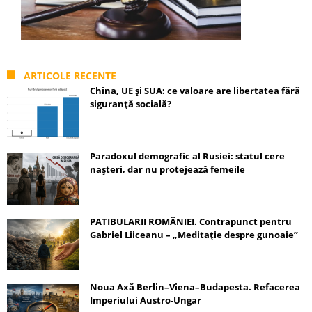
ARTICOLE RECENTE
China, UE și SUA: ce valoare are libertatea fără
siguranță socială?
Paradoxul demografic al Rusiei: statul cere
nașteri, dar nu protejează femeile
PATIBULARII ROMÂNIEI. Contrapunct pentru
Gabriel Liiceanu – „Meditație despre gunoaie”
Noua Axă Berlin–Viena–Budapesta. Refacerea
Imperiului Austro-Ungar