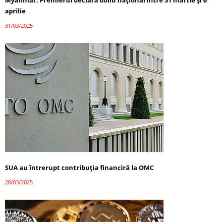
Myanmar: Premierul declară doliu național între 31 martie și 6
aprilie
31/03/2025
SUA au întrerupt contribuția financiră la OMC
28/03/2025