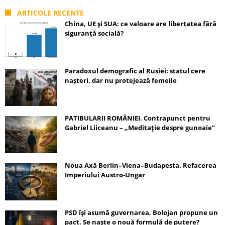
ARTICOLE RECENTE
China, UE și SUA: ce valoare are libertatea fără
siguranță socială?
Paradoxul demografic al Rusiei: statul cere
nașteri, dar nu protejează femeile
PATIBULARII ROMÂNIEI. Contrapunct pentru
Gabriel Liiceanu – „Meditație despre gunoaie”
Noua Axă Berlin–Viena–Budapesta. Refacerea
Imperiului Austro-Ungar
PSD își asumă guvernarea, Bolojan propune un
pact. Se naște o nouă formulă de putere?