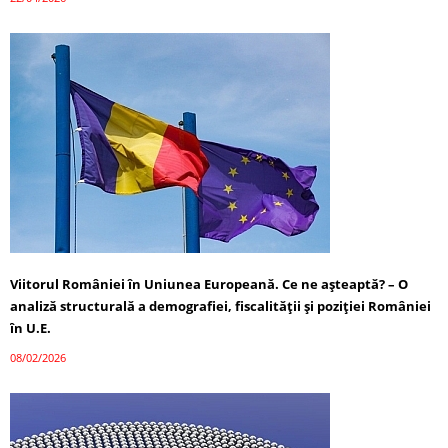
Viitorul României în Uniunea Europeană. Ce ne așteaptă? – O
analiză structurală a demografiei, fiscalității și poziției României
în U.E.
08/02/2026